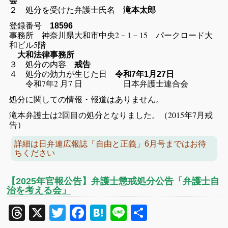
会
２ 処分を受けた弁護士氏名
滝本太郎
登録番号
18596
事務所 神奈川県大和市中央2－1－15 パークロード大
和ビル5階
大和法律事務所
３ 処分の内容
戒告
４ 処分の効力が生じた日
令和7年1月27日
令和7年2 月7 日 日本弁護士連合会
処分に関しての情報・報道はありません。
滝本弁護士は2回目の処分となりました。（2015年7月戒
告）
詳細は日弁連広報誌「自由と正義」6月号まではお待
ちください
【2025年官報公告】弁護士懲戒処分公告「弁護士自
治を考える会」
Threads
X
Twitter
Facebook
Hatena
Line
共