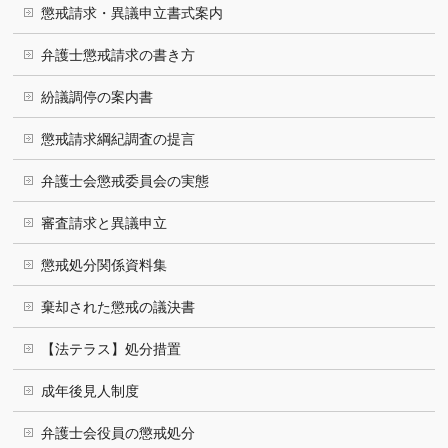
懲戒請求・異議申立書式案内
弁護士懲戒請求の書き方
紛議調停の案内書
懲戒請求綱紀調査の提言
弁護士会懲戒委員会の実態
審査請求と異議申立
懲戒処分関係資料集
棄却された懲戒の議決書
【法テラス】処分措置
成年後見人制度
弁護士会役員の懲戒処分