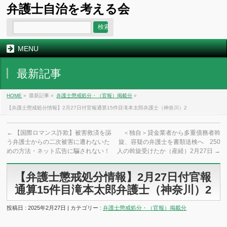
弁護士自治を考える会
MENU
最新記事
HOME
»
最新記事 »
弁護士懲戒処分・（官報）掲載分
»
【弁護士懲戒処分情報】2月27日付官報通算15件目滝本太郎弁護士（神奈川）2
←
【国際ロマンス詐欺】被害救済を謳
＜独自＞貸金業者から多重債務者斡
う弁護士からの二次被害に遭わないた
旋、容疑の弁護士を書類送検へ 250
めの方法・ネット広告に騙されない！
人の斡旋受けたか（産経）2月27日
→
【弁護士懲戒処分情報】2月27日付官報
通算15件目滝本太郎弁護士（神奈川）2
投稿日 : 2025年2月27日 | カテゴリー :
弁護士懲戒処分・（官報）掲載分