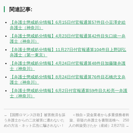
有
関連記事:
【弁護士懲戒処分情報】6月15日付官報通算57件目小豆澤史絵
弁護士（神奈川）
【弁護士懲戒処分情報】4月23日付官報通算42件目矢口統一弁
護士（神奈川）
【弁護士懲戒処分情報】11月27日付官報通算104件目上野訓弘
弁護士（第一東京）
【弁護士懲戒処分情報】4月24日付官報通算48件目加藤隆弁護
士（神奈川）
【弁護士懲戒処分情報】8月24日付官報通算76件目石橋忠文弁
護士（神奈川）
【弁護士懲戒処分情報】6月2日付官報通算59件目久松亮一弁護
士（神奈川）
←
【国際ロマンス詐欺】被害救済を謳
＜独自＞貸金業者から多重債務者斡
う弁護士からの二次被害に遭わないた
旋、容疑の弁護士を書類送検へ 250
めの方法・ネット広告に騙されない！
人の斡旋受けたか（産経）2月27日
→