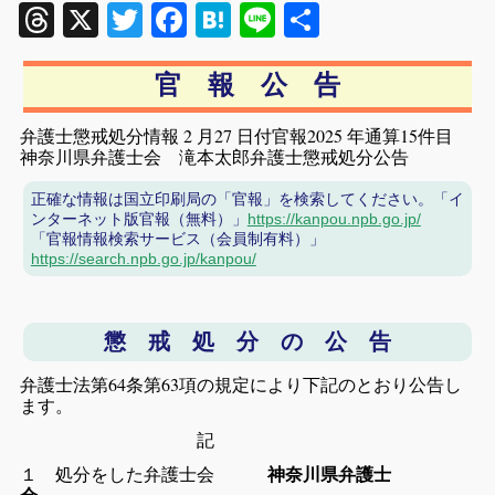
Threads
X
Twitter
Facebook
Hatena
Line
共
有
官 報 公 告
弁護士懲戒処分情報 2 月27 日付官報2025 年通算15件目
神奈川県弁護士会 滝本太郎弁護士懲戒処分公告
正確な情報は国立印刷局の「官報」を検索してください。「イ
ンターネット版官報（無料）」
https://kanpou.npb.go.jp/
「官報情報検索サービス（会員制有料）」
https://search.npb.go.jp/kanpou/
懲 戒 処 分 の 公 告
弁護士法第64条第63項の規定により下記のとおり公告し
ます。
記
１ 処分をした弁護士会
神奈川県弁護士