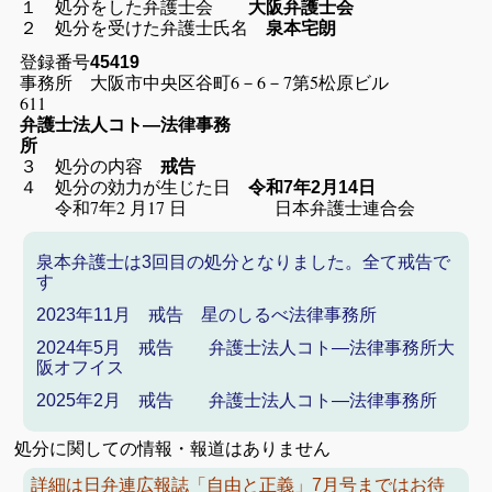
１ 処分をした弁護士会
大阪弁護士会
朗
２ 処分を受けた弁護士氏名
泉本宅
登録番号
45419
事務所 大阪市中央区谷町6－6－7第5松原ビル
611
弁護士法人コト―法律事務
所
３ 処分の内容
戒告
４ 処分の効力が生じた日
令和7年2月14日
令和7年2 月17 日 日本弁護士連合会
泉本弁護士は3回目の処分となりました。全て戒告で
す
2023年11月 戒告 星のしるべ法律事務所
2024年5月 戒告 弁護士法人コト―法律事務所大
阪オフイス
2025年2月 戒告 弁護士法人コト―法律事務所
処分に関しての情報・報道はありません
詳細は日弁連広報誌「自由と正義」7月号まではお待