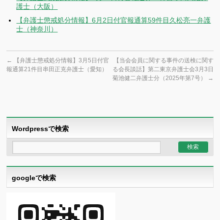
護士（大阪）
【弁護士懲戒処分情報】6月2日付官報通算59件目久松亮一弁護
士（神奈川）
←
【弁護士懲戒処分情報】3月5日付官
【当会会員に関する事件の送検に関す
報通算21件目串田正克弁護士（愛知）
る会長談話】第二東京弁護士会3月3日
菊池健二弁護士分（2025年第7号）
→
Wordpressで検索
googleで検索