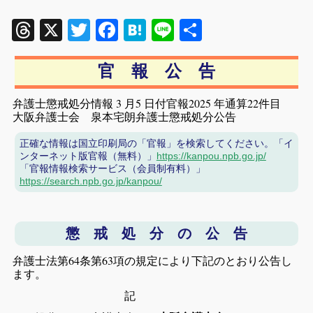
Threads
X
Twitter
Facebook
Hatena
Line
共
有
官 報 公 告
弁護士懲戒処分情報 3 月5 日付官報2025 年通算22件目
大阪弁護士会 泉本宅朗弁護士懲戒処分公告
正確な情報は国立印刷局の「官報」を検索してください。「イ
ンターネット版官報（無料）」
https://kanpou.npb.go.jp/
「官報情報検索サービス（会員制有料）」
https://search.npb.go.jp/kanpou/
懲 戒 処 分 の 公 告
弁護士法第64条第63項の規定により下記のとおり公告し
ます。
記