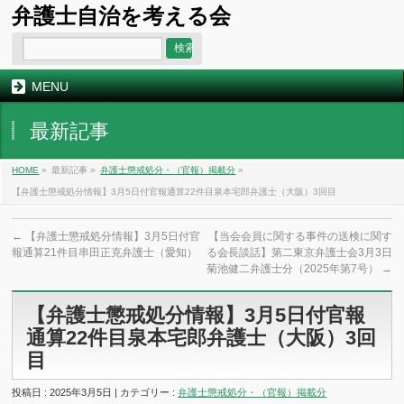
弁護士自治を考える会
MENU
最新記事
HOME
»
最新記事 »
弁護士懲戒処分・（官報）掲載分
»
【弁護士懲戒処分情報】3月5日付官報通算22件目泉本宅郎弁護士（大阪）3回目
←
【弁護士懲戒処分情報】3月5日付官
【当会会員に関する事件の送検に関す
報通算21件目串田正克弁護士（愛知）
る会長談話】第二東京弁護士会3月3日
菊池健二弁護士分（2025年第7号）
→
【弁護士懲戒処分情報】3月5日付官報
通算22件目泉本宅郎弁護士（大阪）3回
目
投稿日 : 2025年3月5日 | カテゴリー :
弁護士懲戒処分・（官報）掲載分