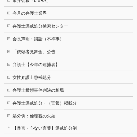
東弁会報「LIBRA」
今月の弁護士業界
弁護士懲戒処分検索センター
会長声明・談話（不祥事）
「依頼者見舞金」公告
弁護士【今年の逮捕者】
女性弁護士懲戒処分
弁護士横領事件判決の相場
弁護士懲戒処分・（官報）掲載分
処分例：倫理観の欠如
【暴言・心ない言葉】懲戒処分例