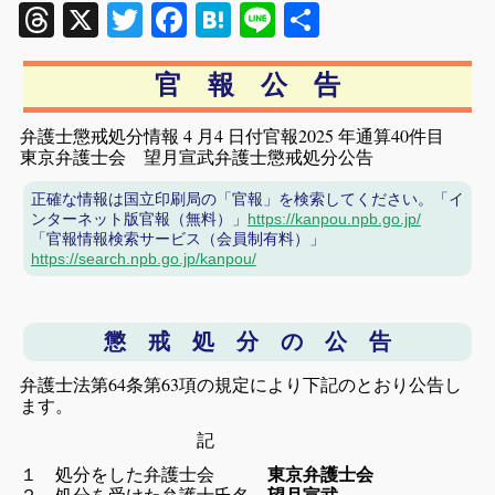
Threads
X
Twitter
Facebook
Hatena
Line
共
有
官 報 公 告
弁護士懲戒処分情報 4 月4 日付官報2025 年通算40件目
東京弁護士会 望月宣武弁護士懲戒処分公告
正確な情報は国立印刷局の「官報」を検索してください。「イ
ンターネット版官報（無料）」
https://kanpou.npb.go.jp/
「官報情報検索サービス（会員制有料）」
https://search.npb.go.jp/kanpou/
懲 戒 処 分 の 公 告
弁護士法第64条第63項の規定により下記のとおり公告し
ます。
記
１ 処分をした弁護士会
東京弁護士会
２ 処分を受けた弁護士氏名