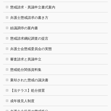
懲戒請求・異議申立書式案内
弁護士懲戒請求の書き方
紛議調停の案内書
懲戒請求綱紀調査の提言
弁護士会懲戒委員会の実態
審査請求と異議申立
懲戒処分関係資料集
棄却された懲戒の議決書
【法テラス】処分措置
成年後見人制度