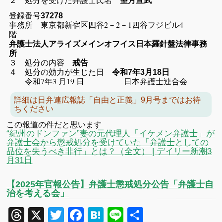
望月宣武
登録番号
37278
事務所 東京都新宿区四谷2－2－1四谷フジビル4
階
弁護士法人アライズメインオフイス日本羅針盤法律事務
所
３ 処分の内容
戒告
４ 処分の効力が生じた日
令和7年3月18日
令和7年3 月19 日 日本弁護士連合会
詳細は日弁連広報誌「自由と正義」9月号まではお待
ちください
この報道の件だと思います
“紀州のドンファン”妻の元代理人「イケメン弁護士」が
弁護士会から懲戒処分を受けていた「弁護士としての
品位を失うべき非行」とは？（全文） | デイリー新潮3
月31日
【2025年官報公告】弁護士懲戒処分公告「弁護士自
治を考える会」
Threads
X
Twitter
Facebook
Hatena
Line
共