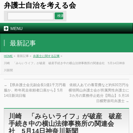
弁護士自治を考える会
MENU
最新記事
HOME
»
最新記事 »
弁護士に関する記事
»
川崎 「みらいライフ」が破産 破産手続き中の横山法律事務所の関連会社 5月14日神奈
川新聞
←
【県弁護士会元副会長1億1千万円着
依頼人あての養育費など約920万円を
服か、昨年死去依頼者口座から】5月
横領岡山弁護士会が所属男性弁護士に
14日新潟日報
3カ月の業務停止処分【岡山】５月16
日横野祟司弁護士
→
川崎 「みらいライフ」が破産 破産
手続き中の横山法律事務所の関連会
社 5月14日神奈川新聞