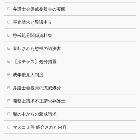
弁護士会懲戒委員会の実態
審査請求と異議申立
懲戒処分関係資料集
棄却された懲戒の議決書
【法テラス】処分措置
成年後見人制度
弁護士会役員の懲戒処分
職務上請求不正請求弁護士
塀の中からの懲戒請求
マスコミ等 紹介された内容