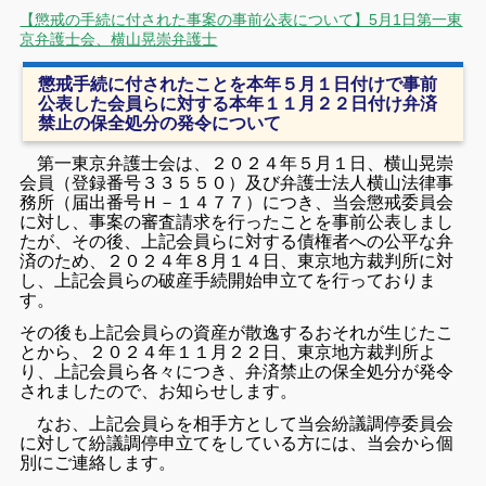
【懲戒の手続に付された事案の事前公表について】5月1日第一東
京弁護士会、横山晃崇弁護士
懲戒手続に付されたことを本年５月１日付けで事前
公表した会員らに対する本年１１月２２日付け弁済
禁止の保全処分の発令について
第一東京弁護士会は、２０２４年５月１日、横山晃崇
会員（登録番号３３５５０）及び弁護士法人横山法律事
務所（届出番号Ｈ－１４７７）につき、当会懲戒委員会
に対し、事案の審査請求を行ったことを事前公表しまし
たが、その後、上記会員らに対する債権者への公平な弁
済のため、２０２４年８月１４日、東京地方裁判所に対
し、上記会員らの破産手続開始申立てを行っておりま
す。
その後も上記会員らの資産が散逸するおそれが生じたこ
とから、２０２４年１１月２２日、東京地方裁判所よ
り、上記会員ら各々につき、弁済禁止の保全処分が発令
されましたので、お知らせします。
なお、上記会員らを相手方として当会紛議調停委員会
に対して紛議調停申立てをしている方には、当会から個
別にご連絡します。