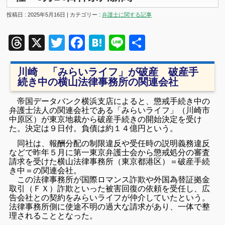
投稿日 : 2025年5月16日 | カテゴリー :
弁護士に関する記事
Threads
X
Twitter
Facebook
Hatena
Line
共
有
川崎 「みらいライフ」が破産 破産手
続き中の横山法律事務所の関連会社
帝国データバンク横浜支店によると、懲戒手続き中の
弁護士法人の関連会社である「みらいライフ」（川崎市
中原区）が東京地裁から破産手続きの開始決定を受け
た。決定は９日付。負債は約１４億円という。
同社は、報酬分配の制限違反や受任時の説明義務違反
などで昨年５月に第一東京弁護士会から懲戒処分の審査
請求を受けた横山法律事務所（東京都港区）＝破産手続
き中＝の関連会社。
この法律事務所が国際ロマンス詐欺や外国為替証拠金
取引（ＦＸ）詐欺といった被害回復の依頼を受任し、広
告会社との契約をみらいライフが仲介していたという。
法律事務所側に使途不明の過大な請求があり、一体で整
理されることとなった。