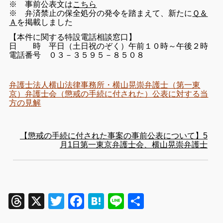
※ 事前公表文は
こちら
※ 弁済禁止の保全処分の発令を踏まえて、新たに
Ｑ＆
Ａ
を掲載しました
【本件に関する特設電話相談窓口】
日 時 平日（土日祝のぞく）午前１０時～午後２時
電話番号 ０３－３５９５－８５０８
弁護士法人横山法律事務所・横山晃崇弁護士（第一東
京）弁護士会（懲戒の手続に付された）公表に対する当
方の見解
【懲戒の手続に付された事案の事前公表について】5
月1日第一東京弁護士会、横山晃崇弁護士
Threads
X
Twitter
Facebook
Hatena
Line
共
有