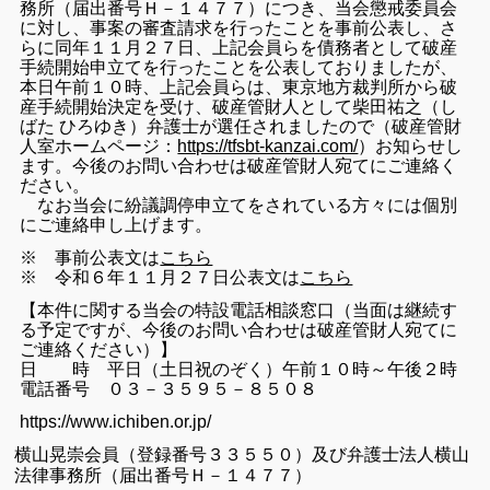
務所（届出番号Ｈ－１４７７）につき、当会懲戒委員会
に対し、事案の審査請求を行ったことを事前公表し、さ
らに同年１１月２７日、上記会員らを債務者として破産
手続開始申立てを行ったことを公表しておりましたが、
本日午前１０時、上記会員らは、東京地方裁判所から破
産手続開始決定を受け、破産管財人として柴田祐之（し
ばた ひろゆき）弁護士が選任されましたので（破産管財
人室ホームページ：
https://tfsbt-kanzai.com/
）お知らせし
ます。今後のお問い合わせは破産管財人宛てにご連絡く
ださい。
なお当会に紛議調停申立てをされている方々には個別
にご連絡申し上げます。
※ 事前公表文は
こちら
※ 令和６年１１月２７日公表文は
こちら
【本件に関する当会の特設電話相談窓口（当面は継続す
る予定ですが、今後のお問い合わせは破産管財人宛てに
ご連絡ください）】
日 時 平日（土日祝のぞく）午前１０時～午後２時
電話番号 ０３－３５９５－８５０８
https://www.ichiben.or.jp/
横山晃崇会員（登録番号３３５５０）及び弁護士法人横山
法律事務所（届出番号Ｈ－１４７７）