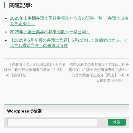
関連記事:
2025年上半期弁護士不祥事報道と当会の記事一覧 「弁護士自治
を考える会」
2025年弁護士業界不祥事の数々一挙公開！
【2025年5月今月の弁護士業界】5月は珍しく逮捕者はナシ、そ
れでも横領弁護士の報道は５件
←
【県弁護士会元副会長1億1千万円着
依頼人あての養育費など約920万円を
服か、昨年死去依頼者口座から】5月
横領岡山弁護士会が所属男性弁護士に
14日新潟日報
3カ月の業務停止処分【岡山】５月16
日横野祟司弁護士
→
Wordpressで検索