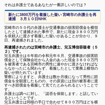
それは弁護士であるあなたが一番詳しいのでは？
新たに3800万円を着服した疑い 宮崎市の弁護士を再
逮捕 ３月１０日NHK
宮崎市の５０代の弁護士が交通事故の損害賠償金を横領
したとして逮捕された事件で、新たに現金３８００万円
を依頼人に渡さず着服した疑いがあることが分かり、９
日、再逮捕されました。
再逮捕されたのは宮崎市の弁護士、兒玉博信容疑者（５
２）です。
兒玉弁護士は６年前の令和元年６月、交通事故の損害賠
償金として保険会社から入金のあった現金３８００万円
を被害者である宮崎市の男性に速やかに渡さなければな
らなかったにも関わらず、着服したとして業務上横領の
疑いが持たれています。
警察によりますと、弁護士は数か月後になって男性に賠
償金を全額渡したものの、その原資には別の被害者に渡
すべき賠償金を着服して充てたとみられるということで
す。
弁護士は調べに対し、「認否を保留します」と話してい
るということです。
兒玉弁護士は同様の手口で合わせて８００万円ほどを横