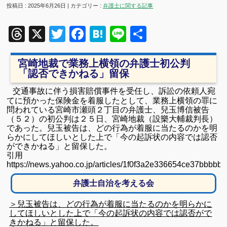
投稿日 : 2025年6月26日 | カテゴリー :
弁護士に関する記事
Threads
X
Twitter
Facebook
Hatena
Line
共
有
宮崎地裁で業務上横領の弁護士初公判
「認否できかねる」留保
交通事故に伴う損害賠償事件を受任し、訴訟の依頼人宛
てに預かった保険金を着服したとして、業務上横領の罪に
問われている宮崎市瀬頭２丁目の弁護士、兒玉博信被告
（５２）の初公判は２５日、宮崎地裁（設樂大輔裁判長）
であった。兒玉被告は、どの行為が着服に当たるのかを明
らかにしてほしいとした上で「今の起訴状の内容では認否
ができかねる」と留保した。
引用
https://news.yahoo.co.jp/articles/1f0f3a2e336654ce37bbbb
弁護士自治を考える会
＞兒玉被告は、どの行為が着服に当たるのかを明らかに
してほしいとした上で「今の起訴状の内容では認否がで
きかねる」と留保した。