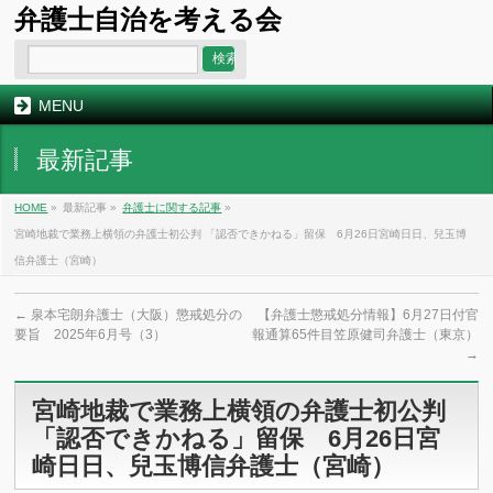
弁護士自治を考える会
MENU
最新記事
HOME
»
最新記事 »
弁護士に関する記事
»
宮崎地裁で業務上横領の弁護士初公判 「認否できかねる」留保 6月26日宮崎日日、兒玉博
信弁護士（宮崎）
←
泉本宅朗弁護士（大阪）懲戒処分の
【弁護士懲戒処分情報】6月27日付官
要旨 2025年6月号（3）
報通算65件目笠原健司弁護士（東京）
→
宮崎地裁で業務上横領の弁護士初公判
「認否できかねる」留保 6月26日宮
崎日日、兒玉博信弁護士（宮崎）