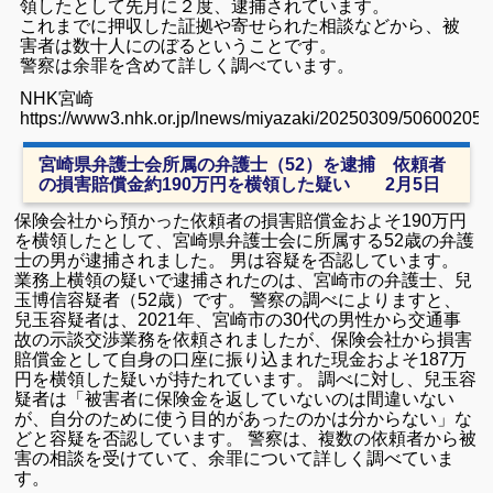
領したとして先月に２度、逮捕されています。
これまでに押収した証拠や寄せられた相談などから、被
害者は数十人にのぼるということです。
警察は余罪を含めて詳しく調べています。
NHK宮崎
https://www3.nhk.or.jp/lnews/miyazaki/20250309/5060020542
宮崎県弁護士会所属の弁護士（52）を逮捕 依頼者
の損害賠償金約190万円を横領した疑い 2月5日
保険会社から預かった依頼者の損害賠償金およそ190万円
を横領したとして、宮崎県弁護士会に所属する52歳の弁護
士の男が逮捕されました。 男は容疑を否認しています。
業務上横領の疑いで逮捕されたのは、宮崎市の弁護士、兒
玉博信容疑者（52歳）です。 警察の調べによりますと、
兒玉容疑者は、2021年、宮崎市の30代の男性から交通事
故の示談交渉業務を依頼されましたが、保険会社から損害
賠償金として自身の口座に振り込まれた現金およそ187万
円を横領した疑いが持たれています。 調べに対し、兒玉容
疑者は「被害者に保険金を返していないのは間違いない
が、自分のために使う目的があったのかは分からない」な
どと容疑を否認しています。 警察は、複数の依頼者から被
害の相談を受けていて、余罪について詳しく調べていま
す。