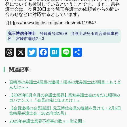
発についても検討しているということです。 また、県弁
護士会は、今月30日まで兒玉弁護士の依頼者からの問い
合わせなどに対応するとしています。
引用ps://newsdig.tbs.co.jp/articles/mrt/119647
兒玉博信弁護士
登録番号32639 弁護士法兒玉総合法律事務
所 宮崎市瀬頭2－3
Threads
X
Twitter
Facebook
Hatena
Line
共
有
関連記事:
宮崎市の弁護士4回目の逮捕！熊本の元弁護士は3回目！もうど
んだけ～～
【2025年6月今月の弁護士業界】高知弁護士会は今だに昭和の
ガバナンス！「会長の俺に任せとけ！」
【会員逮捕の会長談話】兒玉博信会員の逮捕を受けて・2月6日
宮崎県弁護士会（2025年第5号）
2025年弁護士業界不祥事の数々一挙公開！