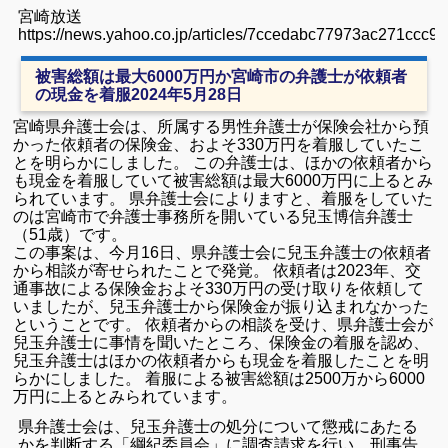
宮崎放送
https://news.yahoo.co.jp/articles/7ccedabc77973ac271ccc9
被害総額は最大6000万円か宮崎市の弁護士が依頼者
の現金を着服2024年5月28日
宮崎県弁護士会は、所属する男性弁護士が保険会社から預
かった依頼者の保険金、およそ330万円を着服していたこ
とを明らかにしました。 この弁護士は、ほかの依頼者から
も現金を着服していて被害総額は最大6000万円に上るとみ
られています。 県弁護士会によりますと、着服をしていた
のは宮崎市で弁護士事務所を開いている兒玉博信弁護士
（51歳）です。
この事案は、今月16日、県弁護士会に兒玉弁護士の依頼者
から相談が寄せられたことで発覚。 依頼者は2023年、交
通事故による保険金およそ330万円の受け取りを依頼して
いましたが、兒玉弁護士から保険金が振り込まれなかった
ということです。 依頼者からの相談を受け、県弁護士会が
兒玉弁護士に事情を聞いたところ、保険金の着服を認め、
兒玉弁護士はほかの依頼者からも現金を着服したことを明
らかにしました。 着服による被害総額は2500万から6000
万円に上るとみられています。
県弁護士会は、兒玉弁護士の処分について懲戒にあたる
かを判断する「綱紀委員会」に調査請求を行い、刑事告