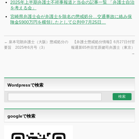
2025年上半期弁護士不祥事報道と当会の記事一覧 「弁護士自治
を考える会」
宮崎県弁護士会が弁護士を除名の懲戒処分…交通事故に絡み保
険金5900万円を横領したとして公判中7月25日…
←
泉本宅朗弁護士（大阪）懲戒処分の
【弁護士懲戒処分情報】6月27日付官
要旨 2025年6月号（3）
報通算65件目笠原健司弁護士（東京）
→
Wordpressで検索
googleで検索