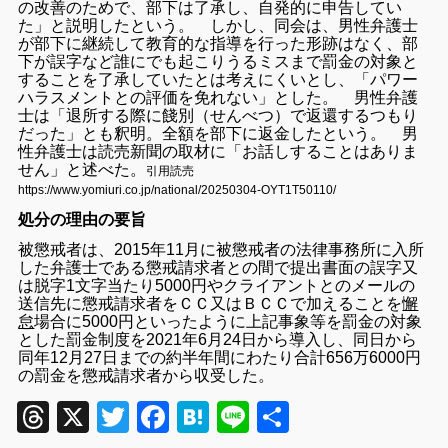
の改善のためで、部下は了承し、自発的に申告してい
た」と説明したという。
しかし、同会は、男性弁護士
が部下に継続して教育的な指導を行った形跡はなく、部
下が誤字など誰にでも起こりうるミスまで罰金の対象と
することを了承していたとは考えにくいとし、「パワー
ハラスメントとの評価を免れない」とした。 男性弁護
士は「退所する際に餞別（せんべつ）で返還するつもり
だった」とも釈明。全額を部下に返金したという。 男
性弁護士は読売新聞の取材に「お話しすることはありま
せん」と述べた。
引用読売
https://www.yomiuri.co.jp/national/20250304-OYT1T50110/
処分の理由の要旨
被懲戒者は、2015年11月に被懲戒者の法律事務所に入所
した弁護士である懲戒請求者との間で提出書面の誤字又
は脱字1文字当たり5000円やクライアントとのメールの
送信先に懲戒請求者をＣＣ又はＢＣＣで加えることを
懈
怠
場合に5000円といったように上記事象等を罰金の対象
とした罰金制度を2021年6月24日から導入し、同日から
同年12月27日までの約半年間にわたり合計656万6000円
の罰金を懲戒請求者から収受した。
Threads
X
Twitter
Facebook
Hatena
Line
共