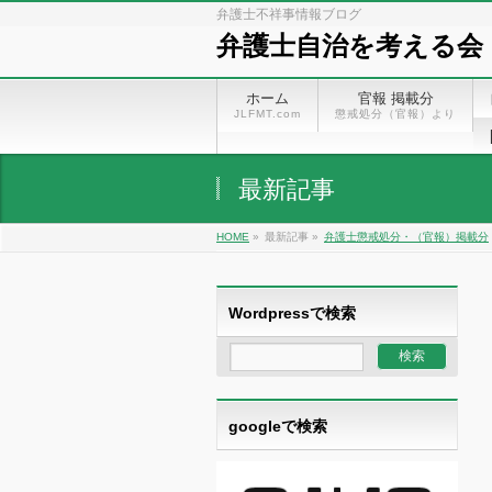
弁護士不祥事情報ブログ
弁護士自治を考える会
ホーム
官報 掲載分
JLFMT.com
懲戒処分（官報）より
最新記事
HOME
»
最新記事 »
弁護士懲戒処分・（官報）掲載分
Wordpressで検索
googleで検索