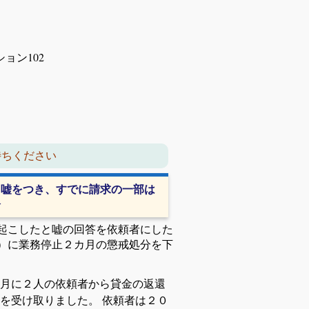
40 増田マンション102
待ちください
と嘘をつき、すでに請求の一部は
分
起こしたと嘘の回答を依頼者にした
）に業務停止２カ月の懲戒処分を下
月に２人の依頼者から貸金の返還
を受け取りました。 依頼者は２０