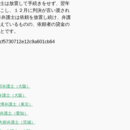
士は放置して手続きをせず、翌年
こし、１２月に判決が言い渡され
本弁護士は依頼を放置し続け、弁護
えているものの、依頼者の貸金の
うことです。
53cf5730712e12c9a601cb64
郎弁護士（大阪）
弁護士（大阪）
雅博弁護士（東京）
也弁護士（愛知）
岩大樹弁護士（茨城）