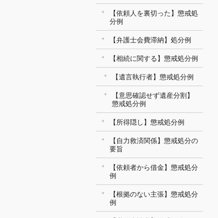
【依頼人を裏切った】懲戒処
分例
【弁護士会費滞納】処分例
【相続に関する】懲戒処分例
【遺言執行者】懲戒処分例
【意思確認せず遺産分割】
懲戒処分例
【所得隠し】懲戒処分例
【自力救済関係】懲戒処分の
要旨
【依頼者から借金】懲戒処分
例
【根拠のない主張】懲戒処分
例