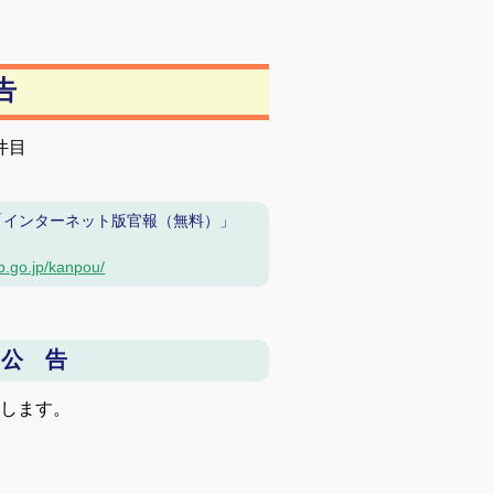
告
件目
「インターネット版官報（無料）」
b.go.jp/kanpou/
 公 告
告します。