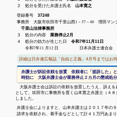
２ 処分を受けた弁護士氏名
山本寛之
登録番号
37248
事務所 大阪市吹田市千里山西1－37－
千里山法律事務所
３ 処分の内容
業務停止2月
４ 処分の効力が生じた日
令和7年11月11日
令和7年11 月12 日 日本弁護士連合会
詳細は日弁連広報誌「自由と正義」4月号まではお
弁護士が訴訟依頼を放置 依頼者に「提訴した」
時効に 大阪弁護士会が業務停止２カ月の懲戒処
大阪弁護士会は訴訟の依頼を放置したうえ、訴えを
として、吹田市に事務所を置く山本寛之弁護士（４８
しました。
弁護士会によりますと、山本弁護士は２０１７年の９
請求を依頼され、着手金などとして計４１万円あまり