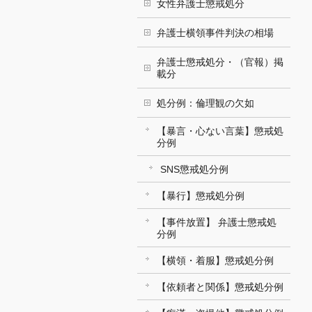
女性弁護士懲戒処分
弁護士横領事件判決の相場
弁護士懲戒処分・（官報）掲
載分
処分例：倫理観の欠如
【暴言・心ない言葉】懲戒処
分例
SNS懲戒処分例
【暴行】懲戒処分例
【事件放置】 弁護士懲戒処
分例
【横領・着服】懲戒処分例
【依頼者と関係】懲戒処分例