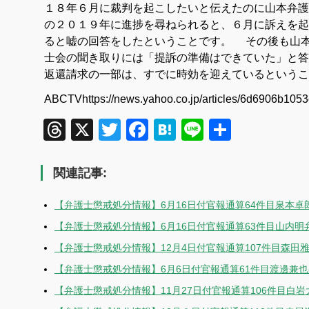
１８年６月に裁判を起こしたいと伝えたのに山本弁護
の２０１９年に進捗を尋ねられると、６月に訴えを起
ると嘘の回答をしたということです。 その後も山
士会の聞き取りには「提訴の準備はできていた」と答
返還請求の一部は、すでに時効を迎えているとい
ABCTVhttps://news.yahoo.co.jp/articles/6d6906b10
Threads
X
Twitter
Facebook
Hatena
Line
共
有
関連記事:
【弁護士懲戒処分情報】6月16日付官報通算64件目泉本卓
【弁護士懲戒処分情報】6月16日付官報通算63件目山内明
【弁護士懲戒処分情報】12月4日付官報通算107件目森田
【弁護士懲戒処分情報】6月6日付官報通算61件目渡邊兼
【弁護士懲戒処分情報】11月27日付官報通算106件目白