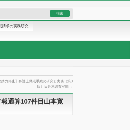
戒請求の実務研究
の効力停止】弁護士懲戒手続の研究と実務（第3
版）日弁連調査室編
→
官報通算107件目山本寛