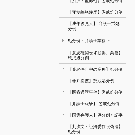
【痴漢・盗撮他】懲戒処分例
【守秘義務違反】懲戒処分例
【成年後見人】 弁護士戒処
分例
処分例：弁護士業務上
【意思確認せず提訴、業務】
懲戒処分例
【業務停止中の業務】処分例
【非弁提携】懲戒処分例
【医療過誤事件】懲戒処分例
【弁護士報酬】 懲戒処分例
【国選弁護人】処分例と記事
【判決文・証拠委任状偽造】
処分例