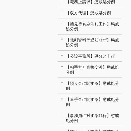
【職務上請求】懲戒処分例
【双方代理】懲戒処分例
【接見等もみ消し工作】懲戒
処分例
【裁判資料等返却せず】懲戒
処分例
【公設事務所】処分と非行
【相手方と直接交渉】懲戒処
分例
【預り金に関する】懲戒処分
例
【着手金に関する】懲戒処分
例
【事務員に対する非行】懲戒
処分例