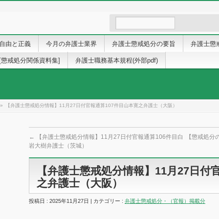
自由と正義
今月の弁護士業界
弁護士懲戒処分の要旨
弁護士懲
[懲戒処分関係資料集]
弁護士職務基本規程(外部pdf)
»
【弁護士懲戒処分情報】11月27日付官報通算107件目山本寛之弁護士（大阪）
←
【弁護士懲戒処分情報】11月27日付官報通算106件目白
【懲戒処分
岩大樹弁護士（茨城）
【弁護士懲戒処分情報】11月27日付
之弁護士（大阪）
投稿日 : 2025年11月27日 | カテゴリー :
弁護士懲戒処分・（官報）掲載分