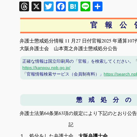
Threads
X
Twitter
Facebook
Hatena
Line
共
有
官 報 公 
弁護士懲戒処分情報 11 月27 日付官報2025 年通算107
大阪弁護士会 山本寛之弁護士懲戒処分公告
正確な情報は国立印刷局の「官報」を検索してください。
https://kanpou.npb.go.jp/
「官報情報検索サービス（会員制有料）」
https://search.np
懲 戒 処 分 の
弁護士法第64条第63項の規定により下記のとおり公
記
１ 処分をした弁護士会
大阪弁護士会