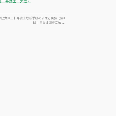
尾浩一弁護士（大阪）
の効力停止】弁護士懲戒手続の研究と実務（第3
版）日弁連調査室編
→