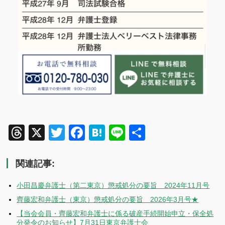
Threads
X
Twitter
Facebook
Hatena
Line
共
有
関連記事:
小田昌慶弁護士（第二東京）懲戒処分の要旨 2024年11月号
齊藤宏和弁護士（東京）懲戒処分の要旨 2026年3月号★
【当会会員・齊藤宏和弁護士に係る破産手続開始申立・保全処
分発令のお知らせ】7月31日東京弁護士会