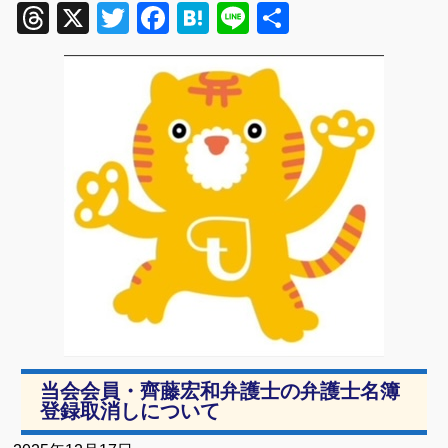
Threads
X
Twitter
Facebook
Hatena
Line
共
有
当会会員・齊藤宏和弁護士の弁護士名簿
登録取消しについて