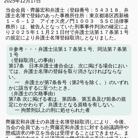
2025年12月17日
当会会員・齊藤宏和弁護士（登録番号：５４３１８、弁
護士名簿で登録のあった事務所住所：東京都港区西新橋
１－６－１２ アイオス虎ノ門１００３ ＳＳＣ法律事
務所）は、被告人となっていた刑事事件判決の確定によ
り２０２５年１１月２１日付で弁護士法第１７条第１号
の規定により弁護士名簿登録取消しとなりました。
※参考・・・弁護士法第１７条第１号、同法第７条第
１号
（登録取消しの事由）
第17条 日本弁護士連合会は、次に掲げる場合におい
ては、弁護士名簿の登録を取り消さなければならな
い。
一 弁護士が第7条各号（第2号を除く。）のいずれ
かに該当するに至つたとき。
（弁護士の欠格事由）
第7条 次に掲げる者は、第四条、第五条及び前条の規
定にかかわらず、弁護士となる資格を有しない。
一 拘禁刑以上の刑に処せられた者
齊藤宏和弁護士の弁護士名簿登録取消しにより、今後、
当会の会員であった齊藤宏和弁護士に対する紛議調停や
懲戒請求の申立を当会は受理することはできません。ま