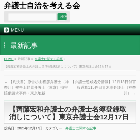
弁護士自治を考える会
MENU
最新記事
HOME
»
最新記事 »
弁護士に関する記事
»
【齊藤宏和弁護士の弁護士名簿登録取消しについて】東京弁護士会12月17日
←
【判決書】原告杉山程彦弁護士（神
【弁護士懲戒処分情報】12月18日付官
奈川）被告上野晃弁護士（東京）損害
報通算115件目青木孝弁護士（神奈
賠償請求事件・東京地裁
川）
→
【齊藤宏和弁護士の弁護士名簿登録取
消しについて】東京弁護士会12月17日
投稿日 : 2025年12月17日 | カテゴリー :
弁護士に関する記事