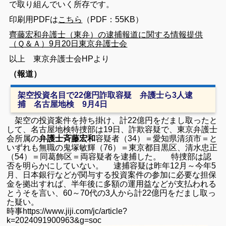
で取り組んでいく所存です。
印刷用PDFは
こちら
（PDF：55KB）
齊藤宏和弁護士（東弁）の逮捕報道に関する情報提供
（Ｑ＆Ａ）9月20日東京弁護士会
以上 東京弁護士会HPより
（報道）
架空投資名目で22億円詐取容疑 弁護士ら3人逮
捕 名古屋地検 9月4日
架空の投資案件を持ち掛け、計22億円をだまし取ったと
して、名古屋地検特捜部は19日、詐欺容疑で、東京弁護士
会所属の
弁護士斉藤宏和
容疑者（34）＝愛知県清須市＝と
いずれも無職の鬼塚敏輝（76）＝東京都目黒区、清水忠正
（54）＝同葛飾区＝両容疑者を逮捕した。 特捜部は認
否を明らかにしていない。 逮捕容疑は昨年12月～今年5
月、日本銀行などが関与する投資案件の参加に必要な担保
金を拠出すれば、半年後に多額の運用益などが支払われる
とうそを言い、60～70代の3人から計22億円をだまし取っ
た疑い。
時事https://www.jiji.com/jc/article?
k=2024091900963&g=soc