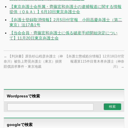
【東京弁護士会所属・齊藤宏和弁護士の逮捕報道に関する情報
提供（Ｑ＆Ａ）】6月10日東京弁護士会
【弁護士登録取消情報】2月5日付官報 小田昌慶弁護士（第二
東京）法17条1号
【当会会員・齊藤宏和弁護士に係る破産手続開始決定につい
て】11月20日東京弁護士会
←
【判決書】原告杉山程彦弁護士（神
【弁護士懲戒処分情報】12月18日付官
奈川）被告上野晃弁護士（東京）損害
報通算115件目青木孝弁護士（神奈
賠償請求事件・東京地裁
川）
→
Wordpressで検索
googleで検索