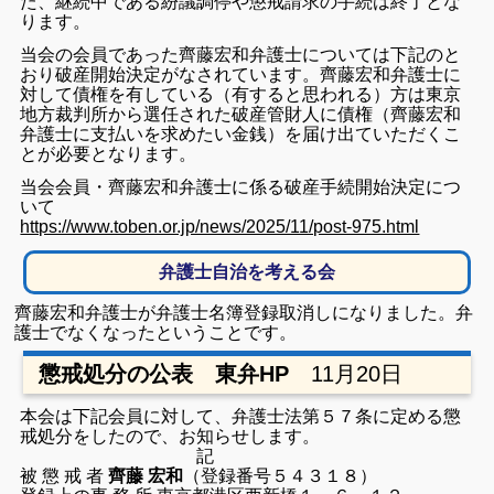
た、継続中である紛議調停や懲戒請求の手続は終了とな
ります。
当会の会員であった齊藤宏和弁護士については下記のと
おり破産開始決定がなされています。齊藤宏和弁護士に
対して債権を有している（有すると思われる）方は東京
地方裁判所から選任された破産管財人に債権（齊藤宏和
弁護士に支払いを求めたい金銭）を届け出ていただくこ
とが必要となります。
当会会員・齊藤宏和弁護士に係る破産手続開始決定につ
いて
https://www.toben.or.jp/news/2025/11/post-975.html
弁護士自治を考える会
齊藤宏和弁護士が弁護士名簿登録取消しになりました。弁
護士でなくなったということです。
懲戒処分の公表 東弁HP
11月20日
本会は下記会員に対して、弁護士法第５７条に定める懲
戒処分をしたので、お
知らせします。
記
被 懲 戒 者
齊藤 宏和
（登録番号５４３１８）