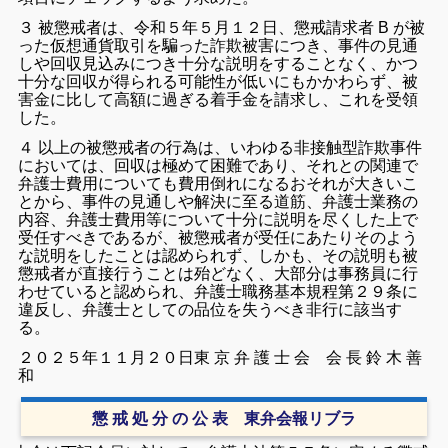
３ 被懲戒者は、令和５年５月１２日、懲戒請求者 B が被
った仮想通貨取引を騙
った詐欺被害につき、事件の見通
しや回収見込みにつき十分な説明をすること
なく、かつ
十分な回収が得られる可能性が低いにもかかわらず、被
害金に比し
て高額に過ぎる着手金を請求し、これを受領
した。
４ 以上の被懲戒者の行為は、いわゆる非接触型詐欺事件
においては、回収は極
めて困難であり、それとの関連で
弁護士費用についても費用倒れになる
おそれ
が大きいこ
とから、事件の見通しや解決に至る道筋、弁護士業務の
内容、弁護
士費用等について十分に説明を尽くした上で
受任すべきであるが、被懲戒者が
受任にあたりそのよう
な説明をしたことは認められず、しかも、その説明も被
懲戒者が直接行うことは殆どなく、大部分は事務員に行
わせていると認められ、
弁護士職務基本規程第２９条に
違反し、弁護士としての品位を失うべき非行に
該当す
る。
２０２５年１１月２０日
東 京 弁 護 士 会
会 長 鈴 木 善
和
懲 戒 処 分 の 公 表 東弁会報リブラ