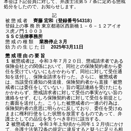
本会は下記会員に対して、弁護士法第５７条に定める懲戒
処分をしたので、お知らせします。
記
被 懲 戒 者
齊藤 宏和（登録番号54318）
登録上の事 務 所 東京都港区西新橋１－６－１２アイオ
ス虎ノ門１００３
ＳＳＣ法律事務所
懲 戒 の 種 類
業務停止３月
効 力 の 生 じ た 日
2025年3月11日
懲 戒 理 由 の 要 旨
１
被懲戒者は、令和３年７月２０日、懲戒請求者である
保険会社との関係において、同社との保険契約者から委
任を受けていないにもかかわらず、同社に対して受任通
知を送付し、保険金請求を行った。さらに、被懲戒者
は、当該受任通知の発送後、保険契約者から直接「被懲
戒者には委任をしていない」旨の電話連絡を受けたにも
かかわらず、懲戒請求者に対して受任の事実がない旨の
連絡をせず、むしろ保険契約者に対して受任を前提とし
た書面を送付した。こうした被懲戒者の一連の行為は、
保険契約者の意思に明らかに反しており、委任を受けぬ
ままに権利行使をした状態を放置するものであって、弁
護士としての品位を失うべき非行に該当する。
２
被懲戒者は、令和３年上旬頃から同年１２月頃にかけ
て、弁護士法第72条の規定に違反すると疑うに足りる相