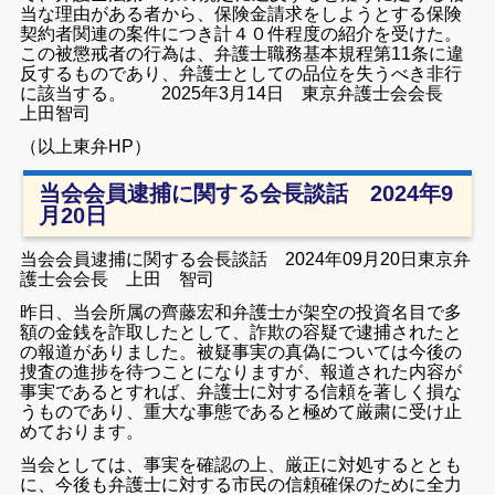
当な理由がある者から、保険金請求をしようとする保険
契約者関連の案件につき計４０件程度の紹介を受けた。
この被懲戒者の行為は、弁護士職務基本規程第11条に違
反するものであり、弁護士としての品位を失うべき非行
に該当する。 2025年3月14日 東京弁護士会会長
上田智司
（以上東弁HP）
当会会員逮捕に関する会長談話 2024年9
月20日
当会会員逮捕に関する会長談話 2024年09月20日東京弁
護士会会長 上田 智司
昨日、当会所属の齊藤宏和弁護士が架空の投資名目で多
額の金銭を詐取したとして、詐欺の容疑で逮捕されたと
の報道がありました。被疑事実の真偽については今後の
捜査の進捗を待つことになりますが、報道された内容が
事実であるとすれば、弁護士に対する信頼を著しく損な
うものであり、重大な事態であると極めて厳粛に受け止
めております。
当会としては、事実を確認の上、厳正に対処するととも
に、今後も弁護士に対する市民の信頼確保のために全力