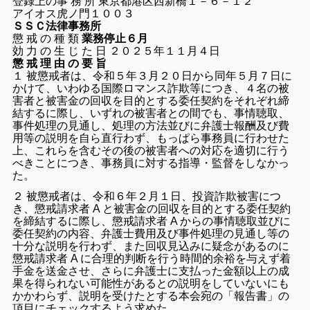
登録上の事 務 所 東京都港区西新橋１－６－１２
アイオス虎ノ門１００３
ＳＳＣ法律事務所
懲 戒 の 種 類
業務停止６月
効 力 の 生 じ た 日 ２０２５年１１月４日
懲 戒 理 由 の 要 旨
１ 被懲戒者は、令和５年３月２０日から同年５月７日に
かけて、いわゆる国際
ロマンス詐欺等につき、４名の被
害者と被害金の回収を目的とする委任契約を
それぞれ締
結するに際し、いずれの被害者との間でも、事情聴取、
事件処理の
見通し、処理の方法並びに弁護士報酬及び費
用等の説明を自ら直行わず、も
っぱら事務員に行わせた
上、これらを含むその後の被害者への対応を適切に行
う
べきことにつき、事務員に対する指導・監督をしなかっ
た。
２ 被懲戒者は、令和６年２月１日、投資詐欺被害につ
き、懲戒請求者 A と被害
金の回収を目的とする委任契約
を締結するに際し、懲戒請求者 A からの事情聴
取並びに
委任契約の内容、弁護士費用及び事件処理の見通し等の
十分な説明を
行わず、また回収見込みに疑念があるのに
懲戒請求者 A に合理的判断を行う時
間的余裕を与えず着
手金を送金させ、さらに弁護士に支払った金額以上の成
果
を得られない可能性があるとの説明をしていないにも
かかわらず、説明を受け
たとする本会宛の「報告書」の
項目にチェックするよう求めた。