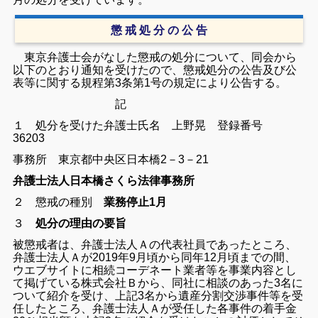
懲 戒 処 分 の 公 告
東京弁護士会がなした懲戒の処分について、同会から
以下のとおり通知を受けたので、懲戒処分の公告及び公
表等に関する規程第3条第1号の規定により公告する。
記
１ 処分を受けた弁護士氏名 上野晃 登録番号
36203
事務所 東京都中央区日本橋2－3－21
弁護士法人日本橋さくら法律事務所
２ 懲戒の種別
業務停止1月
３
処分の理由の要旨
被懲戒者は、弁護士法人Ａの代表社員であったところ、
弁護士法人Ａが2019年9月頃から同年12月頃までの間、
ウエブサイトに相続コーデネート業者等を事業内容とし
て掲げている株式会社Ｂから、同社に相談のあった3名に
ついて紹介を受け、上記3名から遺産分割交渉事件等を受
任したところ、弁護士法人Ａが受任した各事件の着手金