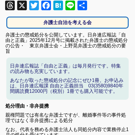
Threads
X
Twitter
Facebook
Hatena
Line
共
有
弁護士自治を考える会
弁護士の懲戒処分を公開しています。日弁連広報誌「自
由と正義」2025年12月号に掲載された弁護士の懲戒処分
の公告・ 東京弁護士会・上野晃弁護士の懲戒処分の要
旨
日弁連広報誌「自由と正義」は毎月発行です。特集
の読み物も充実しています。
あなたが取った懲戒処分の記念にぜひ1冊。お申込み
は、日弁連広報課 自由と正義担当 03(3580)9840年
間購読費12000円（税別）1冊でも購入可能です。
処分理由・非弁提携
親権問題では有名な弁護士ですが、離婚事件等の事件処
理ではなく非弁提携による処分
なお、代表を務める弁護士法人も同処分内容で業務停止1
月の処分を受けています。