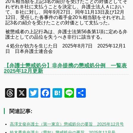
20％相当額を上記3名の紹介を受けたことの対価としてそ
れぞれＢ社に支払うことを決定し、弁護士法人Ａにおい
て、Ｂ社に対し、同年9月27日、同年11月13日及び12月
12日、受任した各事件の着手金20％相当額をそれぞれ上
記3名の紹介を受けたことの対価として支払った。
被懲戒者の上記行為は、弁護士法第56条第1項に定める弁
護士としての品位を失うべき非行に該当する。
４処分が効力を生じた日 2025年8月7日 2025年12月1
日 日本弁護士連合会
【弁護士懲戒処分】非弁提携の懲戒処分例 一覧表
2025年12月更新
Threads
X
Twitter
Facebook
Hatena
Line
共
有
関連記事:
高澤文俊弁護士（第一東京）懲戒処分の要旨 2025年12月号
鈴木秀幸弁護士（愛知）懲戒処分の要旨 2025年12月号