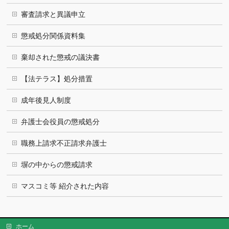
審査請求と異議申立
懲戒処分関係資料集
棄却された懲戒の議決書
【法テラス】処分措置
成年後見人制度
弁護士会役員の懲戒処分
職務上請求不正請求弁護士
塀の中からの懲戒請求
マスコミ等 紹介された内容
ホーム