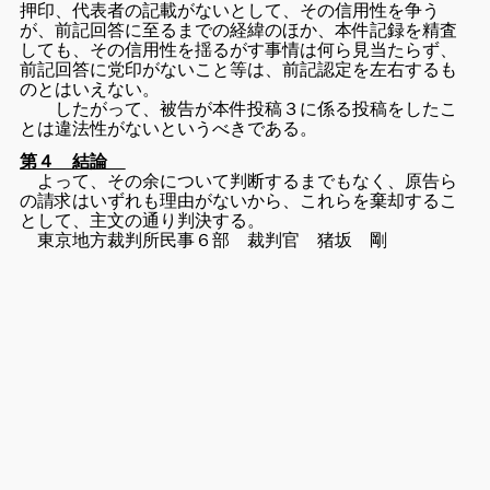
押印、代表者の記載がないとして、
その信用性を争う
が、前記回答に至るまでの経緯のほか、
本件記録を精査
しても、
その信用性を揺るがす事情は何ら見当たらず、
前記回答に党印がないこと等は、
前記認定を左右するも
のとはいえない。
したがって、
被告が本件投稿３に係る投稿をしたこ
とは違法性がないというべき
である。
第４ 結論
よって、その余について判断するまでもなく、
原告ら
の請求はいずれも理由がないから、
これらを棄却するこ
として、主文の通り判決する。
東京地方裁判所民事６部
裁判官 猪坂 剛