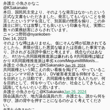
弁護士 小魚さかなこ
@KSakanako
本日、国民民主党より、そのような発言はなかったという
正式な文書をいただきました。発言してもいないことを発
言したというデマを流して、別居親の憎悪を煽り、この弁
護士に対しては攻撃しても良いという印象を与え、実際に
数々の業務妨害にさらされています。
ニャンコ野郎
@nyankoben
·
Dec 14, 2023
そのような噂はありません。 仮にそんな噂が拡散されてる
としたら、界隈が流した悪質な嘘または歪曲した事実であ
り、許されざる誹謗中傷だと考えます。 残念なのはあな
た。
#だから共同親権推進派は嫌われる
#共同親権は嘘ば
かり
#共同親権推進派は卑劣
x.com/Megumi88Mori/s…
弁護士 小魚さかなこ
@KSakanako
·
Jan 26, 2024
共同親権という聞こえの良い看板を掲げて、やっているこ
とはシンママ叩きであり、DV被害者支援を抑制すること
を目的とした活動です。共同親権を推進する人たちが、何
を目的として、何をやっているのか、社会としてきちんと
認識してもらいたいと思います。
弁護士 小魚さかなこ@KSakanako
Jan 26, 2024
国会議員の方、地方議会議員の方、弁護士も、誰から何を
学び、誰の背中を押すことになるのかよく考えてくださ
い。
弁護士 小魚さかなこ