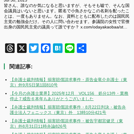
皆さん、誰なのか気になると思いますが、そもそも嘘で、そんな国
会議員はいないと思います。匿名で小魚さかなこの名刺を配ったこ
とは、一度もありません。なお、資料とともに配布したのは国民民
主党の勉強会だけ。その人に問い合わせます。参議院の女性で官僚
出身の国民民主党の議員って誰ですか？ x.com/odayakaobaa/st…
Threads
X
Twitter
Facebook
Hatena
Line
共
有
関連記事:
【弁護士裁判情報】損害賠償請求事件・原告金竜介弁護士（東
京）外9月5日第1回810号
【今月の弁護士業界】2025年12月 VOL156 処分13件・業務
停止７戒告６本年もありがとうございました
【弁護士裁判情報】損害賠償請求事件・8月22日判決・被告弁
護士法人フェニックス（東京）外 13時10分421号
【弁護士裁判情報】損害賠償請求事件・被告宇都宮健児（東
京）外8月31日11時弁論826号