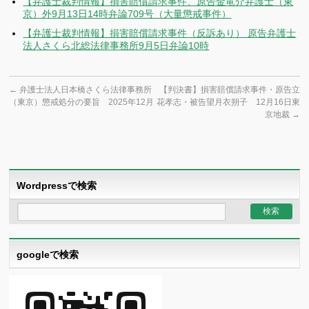
【弁護士裁判情報】損害賠償請求事件、原告金竜介弁護士（東
京）外9月13日14時弁論709号（大量懲戒事件）
【弁護士裁判情報】損害賠償請求事件（反訴あり） 原告弁護士
法人さくら北総法律事務所9月5日弁論10時
←
弁護士法人日本橋さくら法律事務所
【判決書】損害賠償請求事件・原告立
（東京）懲戒処分の要旨 2025年12月
花孝志・被告望月衣朔子 12月16日東
京地裁
→
Wordpressで検索
googleで検索