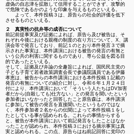
虚偽の自志津を拡散して信用することができず、
攻撃的
で危険であるかのような印象を与えるものといえる。
よって、本件投稿３は、
原告らの社会的評価を低下
させるものといえる。
２ 真実性の抗弁等の成否について
前記前提事実及び証拠によれば、原告ら及び被告は、
そ
れぞれ今後における親権の制度の在り方について、X、
講
演会等で発言しており、
前記１のとおり本件発言３で摘
示された事実は、
本件講演における被告の発言の有無と
いう公共の利害に関するもの
であり、専ら公益を図る目
的であったといえる。
そして、証拠及び弁論の全趣旨によれば、
国民民主党の
子ども子育て若者政策調査会長で参議院議員である伊
藤
孝恵は、
被告からの本件講演における本件投稿１記載の
発言の有無について
の紹介に対し、令和６年１月２４日
付により、本件講演において「
そういう人たちはDV加害
者だから(自殺しても)仕方ない」
との発言を聞いたという
参加者はいなかったと回答したこと原告森
は、
本件講演
に参加して被告の発言を直接聞いたというものではな
く、
本件参加者２名からの伝聞によって本件投稿１をし
たとしている事
が認められる。これらの事情からする
と、
被告が本件講演において前記発言をしたことはなか
ったことが認め
られ、本件投稿３における摘示事実は真
実と認められる。この点、
原告らはね前記回答に党印の