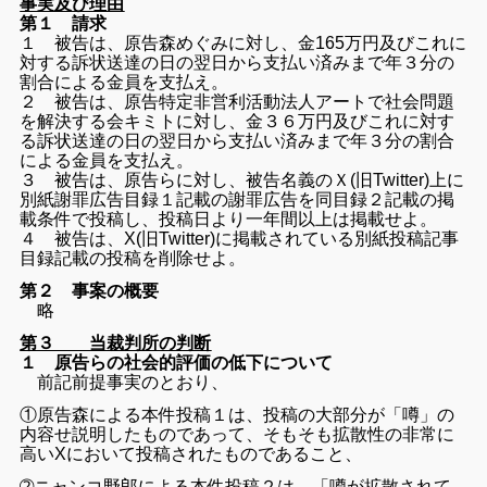
事実及び理由
第１ 請求
１ 被告は、原告森めぐみに対し、
金165万円及びこれに
対する訴状送達の日の翌日から支払い済み
まで年３分の
割合による金員を支払え。
２ 被告は、
原告特定非営利活動法人アートで社会問題
を解決する会キミトに対
し、
金３６万円及びこれに対す
る訴状送達の日の翌日から支払い済みま
で年３分の割合
による金員を支払え。
３ 被告は、原告らに対し、被告名義のＸ(旧Twitter)
上に
別紙謝罪広告目録１記載の謝罪広告を同目録２記載の掲
載条件
で投稿し、投稿日より一年間以上は掲載せよ。
４ 被告は、X(旧Twitter)
に掲載されている別紙投稿記事
目録記載の投稿を削除せよ。
第２ 事案の概要
略
第３ 当裁判所の判断
１ 原告らの社会的評価の低下について
前記前提事実のとおり、
①原告森による本件投稿１は、
投稿の大部分が「噂」の
内容せ説明したものであって、
そもそも拡散性の非常に
高いXにおいて投稿されたものであること
、
➁ニャンコ野郎による本件投稿２は、「
噂が拡散されて