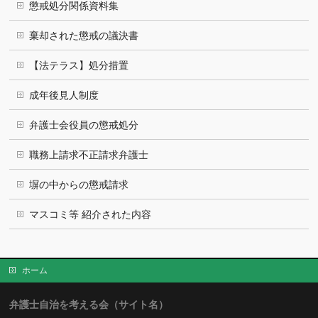
懲戒処分関係資料集
棄却された懲戒の議決書
【法テラス】処分措置
成年後見人制度
弁護士会役員の懲戒処分
職務上請求不正請求弁護士
塀の中からの懲戒請求
マスコミ等 紹介された内容
ホーム
弁護士自治を考える会（サイト名）