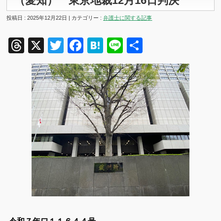
（愛知） 東京地裁12月16日判決
投稿日 : 2025年12月22日 | カテゴリー :
弁護士に関する記事
Threads
X
Twitter
Facebook
Hatena
Line
共
有