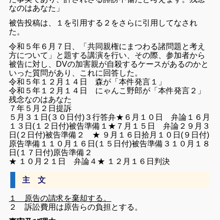
なのはあなた」
被告投稿は、１を引用する２をさらに引用してなされ
た。
令和５年６月７日、「
共同親権にまつわる諸問題と考え
方について」
と題する講演を行い、その際、参加者から
被告に対し、
DVの加害親が自殺するケースがあるのかと
いった質問があり、
これに回答した。
令和５年１２月１４日 森が「本件発言１」
令和５年１２月１４日 にゃんこ野郎が「本件発言２」
残念なのはあなた
７年５月２日提訴
５月３１日(３０日付)３行答弁
★６月１０日 弁論１
６月
１３日(１２日付)被告準備１
★７月１５日 弁論２
９月３
日(２日付)被告準備２
★ ９月１６日
拾月１０日(９日付)
原告準備１
１０月１６日(１５日付)被告準備３
１０月１８
日(１７日付)原告準備２
★ １０月２１日 弁論４
★ １２月１６日判決
主 文
１ 原告の請求を棄却する。
２ 訴訟費用は原告らの負担とする。