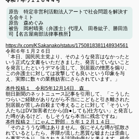
令和７年ワ１１６４４号
原告 特定非営利活動法人アートで社会問題を解決す
る会キミト
原告 森めぐみ
被告 岡村晴美（弁護士）代理人 田巻紘子、勝田浩
司【名古屋南部法律事務所】
https://x.com/KSakanako/
status/1750818381148934561
令和６年１月２６日
「本日、国民民主党より、
そのような発言はなかったと
いう正式な文書をいただきました。
発言していないこと
を発言したというデマを流して、
別居親の憎悪を煽り、
この弁護士に対しては攻撃しても良いという印象を与
え、
実際に数々の業務妨害にさらされています。」
本件投稿１ 令和5年12月14日、森
朝日新聞のネットニュース記事を引用して、「
こうした
つらいご経験がありながら不当にこどもと引き離された
別
居親が苦しみ自殺まで考えることに対して「
そういう
人たちはDV加害者だから(自●しても)仕方ない」
と発言し
た噂があるけど、もしそうなら本当に残念ですね」
本件投稿２「にゃんこ野郎」５年１２月１４日
「そのよううな噂はありません。
仮にそんな噂が拡散さ
れているとしたら、
界隈が流した悪質な嘘または歪曲し
た事実であり、
許されさる誹謗中傷だと考えます。残念