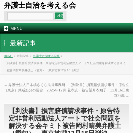
弁護士自治を考える会
MENU
最新記事
HOME
»
最新記事 »
弁護士に関する記事
»
【判決書】損害賠償請求事件・原告特定非営利活動法人アートで社会問題を解決する会キミ
ト被告岡村晴美弁護士（愛知） 東京地裁12月16日判決
←
弁護士法人日本橋さくら法律事務所
【判決書】損害賠償請求事件・原告立
（東京）懲戒処分の要旨 2025年12月
花孝志・被告望月衣朔子 12月16日東
京地裁
→
【判決書】損害賠償請求事件・原告特
定非営利活動法人アートで社会問題を
解決する会キミト被告岡村晴美弁護士