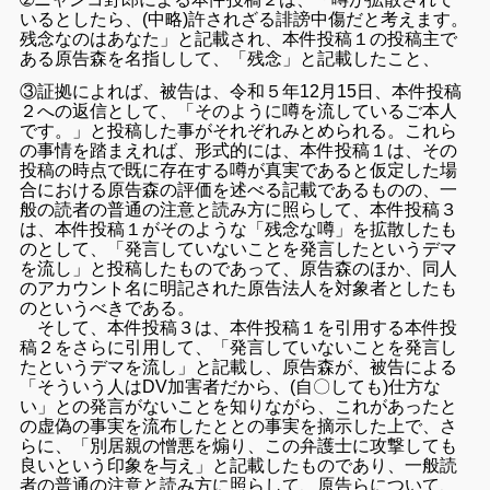
いるとしたら、(中略)
許されざる誹謗中傷だと考えます。
残念なのはあなた」
と記載され、本件投稿１の投稿主で
ある原告森を名指しして、「
残念」と記載したこと、
③証拠によれば、被告は、
令和５年12月15日、本件投稿
２への返信として、「
そのように噂を流しているご本人
です。」
と投稿した事がそれぞれみとめられる。
これら
の事情を踏まえれば、形式的には、本件投稿１は、
その
投稿の時点で既に存在する噂が真実であると仮定した場
合にお
ける原告森の評価を述べる記載であるものの、
一
般の読者の普通の注意と読み方に照らして、本件投稿３
は、
本件投稿１がそのような「残念な噂」を拡散したも
のとして、「
発言していないことを発言したというデマ
を流し」
と投稿したものであって、原告森のほか、
同人
のアカウント名に明記された原告法人を対象者としたも
のとい
うべきである。
そして、本件投稿３は、
本件投稿１を引用する本件投
稿２をさらに引用して、「
発言していないことを発言し
たというデマを流し」と記載し、
原告森が、被告による
「そういう人はDV加害者だから、(自〇
しても)仕方な
い」との発言がないことを知りながら、
これがあったと
の虚偽の事実を流布したととの事実を摘示した上で
、さ
らに、「別居親の憎悪を煽り、
この弁護士に攻撃しても
良いという印象を与え」
と記載したものであり、
一般読
者の普通の注意と読み方に照らして、原告らについて、