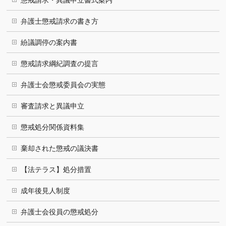
懲戒請求・異議申立書式案内
弁護士懲戒請求の書き方
紛議調停の案内書
懲戒請求綱紀調査の提言
弁護士会懲戒委員会の実態
審査請求と異議申立
懲戒処分関係資料集
棄却された懲戒の議決書
【法テラス】処分措置
成年後見人制度
弁護士会役員の懲戒処分