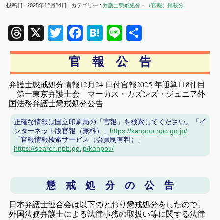
投稿日 : 2025年12月24日 | カテゴリー :
弁護士懲戒処分・（官報）掲載分
Threads
X
Twitter
Facebook
Hatena
Line
共
有
官 報 公 告
弁護士懲戒処分情報12月24 日付官報2025 年通算118件目
第一東京弁護士会 マーカス・カズンズ・ジュニア外
国法務弁護士懲戒処分公告
正確な情報は国立印刷局の「官報」を検索してください。「イ
ンターネット版官報（無料）」
https://kanpou.npb.go.jp/
「官報情報検索サービス（会員制有料）」
https://search.npb.go.jp/kanpou/
懲 戒 処 分 の 公 告
日本弁護士連合会は以下のとおり懲戒処分をしたので、
外国法務弁護士による法律事務の取扱い等に関する法律