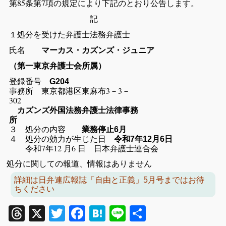
第85条第7項の規定により下記のとおり公告します。
記
１処分を受けた弁護士法務弁護士
氏名
マーカス・カズンズ・ジュニア
（第一東京弁護士会所属）
登録番号
G204
事務所 東京都港区東麻布3－3－
302
カズンズ外国法務弁護士法律事務
所
３ 処分の内容
業務停止6月
４ 処分の効力が生じた日
令和7年12月6日
令和7年12 月6 日 日本弁護士連合会
処分に関しての報道、情報はありません
詳細は日弁連広報誌「自由と正義」5月号まではお待
ちください
Threads
X
Twitter
Facebook
Hatena
Line
共