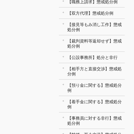
【職務上請求】懲戒処分例
【双方代理】懲戒処分例
【接見等もみ消し工作】懲戒
処分例
【裁判資料等返却せず】懲戒
処分例
【公設事務所】処分と非行
【相手方と直接交渉】懲戒処
分例
【預り金に関する】懲戒処分
例
【着手金に関する】懲戒処分
例
【事務員に対する非行】懲戒
処分例