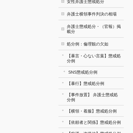
女性弁護士懲戒処分
弁護士横領事件判決の相場
弁護士懲戒処分・（官報）掲
載分
処分例：倫理観の欠如
【暴言・心ない言葉】懲戒処
分例
SNS懲戒処分例
【暴行】懲戒処分例
【事件放置】 弁護士懲戒処
分例
【横領・着服】懲戒処分例
【依頼者と関係】懲戒処分例