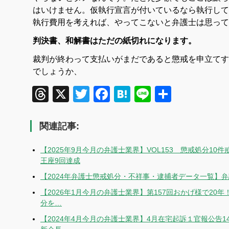
はいけません。仮執行宣言が付いているなら執行して
執行費用を考えれば、やってこないと弁護士は思って
判決書、和解書はただの紙切れになります。
裁判が終わって支払いがまだであると懲戒を申立てす
でしょうか、
Threads
X
Twitter
Facebook
Hatena
Line
共
有
関連記事:
【2025年9月今月の弁護士業界】VOL153 懲戒処分10
王座9回達成
【2024年弁護士懲戒処分・不祥事・逮捕者データ一覧
【2026年1月今月の弁護士業界】第157回おかげ様で20
分を…
【2024年4月今月の弁護士業界】4月在宅起訴１官報公告1