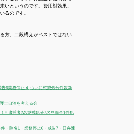
来いというのです。費用対効果、
いるのです。
る方、二段構えがベストではない
件戒告6業務停止４,ついに懲戒処分件数新
】弁護士自治を考える会
年！1月逮捕者2名懲戒処分7名見舞金1件処
4件・除名1・業務停止6・戒告7・日弁連