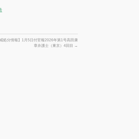
号
戒処分情報】1月5日付官報2026年第1号高田康
章弁護士（東京）4回目
→