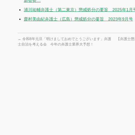
新会長…
浦川祐輔弁護士（第二東京）懲戒処分の要旨 2025年1月
齋村美由紀弁護士（広島）懲戒処分の要旨 2023年9月号
←
令和8年元旦「明けましておめでとうございます」弁護
【弁護士懲
士自治を考える会 今年の弁護士業界大予想！