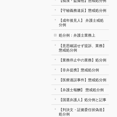
【痴漢・盗撮他】懲戒処分例
【守秘義務違反】懲戒処分例
【成年後見人】 弁護士戒処
分例
処分例：弁護士業務上
【意思確認せず提訴、業務】
懲戒処分例
【業務停止中の業務】処分例
【非弁提携】懲戒処分例
【医療過誤事件】懲戒処分例
【弁護士報酬】 懲戒処分例
【国選弁護人】処分例と記事
【判決文・証拠委任状偽造】
処分例