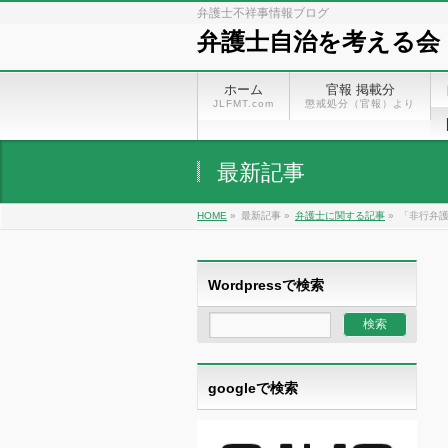
弁護士不祥事情報ブログ
弁護士自治を考える会
ホーム
官報 掲載分
JLFMT.com
懲戒処分（官報）より
最新記事
HOME
»
最新記事 »
弁護士に関する記事
»
「非行弁
Wordpressで検索
googleで検索