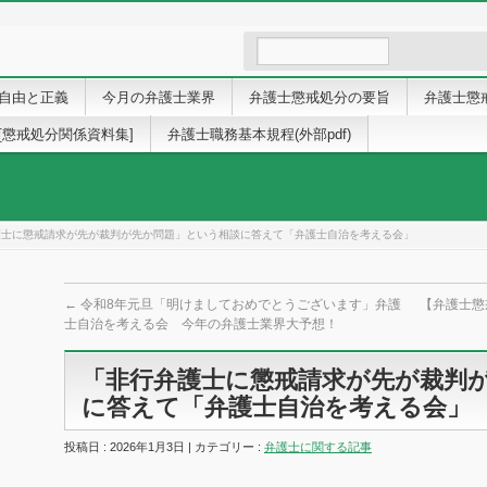
自由と正義
今月の弁護士業界
弁護士懲戒処分の要旨
弁護士懲
[懲戒処分関係資料集]
弁護士職務基本規程(外部pdf)
護士に懲戒請求が先が裁判が先か問題」という相談に答えて「弁護士自治を考える会」
←
令和8年元旦「明けましておめでとうございます」弁護
【弁護士懲
士自治を考える会 今年の弁護士業界大予想！
「非行弁護士に懲戒請求が先が裁判
に答えて「弁護士自治を考える会」
投稿日 : 2026年1月3日 | カテゴリー :
弁護士に関する記事