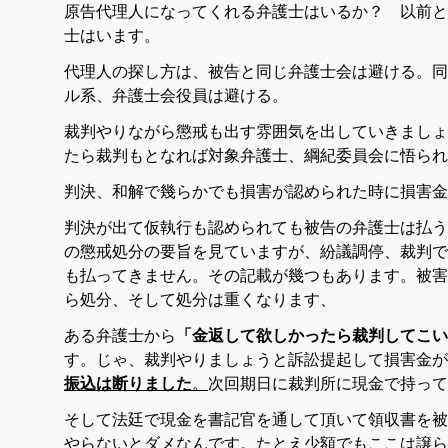
原告代理人になってくれる弁護士はいるか？ 以前と
士はいます。
代理人の探し方は、被告と同じ弁護士会は避ける。同
ル系、弁護士会役員は避ける。
裁判やりながら懲戒も出す雰囲気を出していきましょ
たら裁判もとなれば対象弁護士、綱紀委員会に悟られ
判決、和解で幾らかでも損害が認められた時に損害金
判決が出て仮執行も認められても被告の弁護士は払う
の懲戒処分の要旨を見ていますが、紛議調停、裁判で
も払ってきません。その記載が幾つもあります。被害
ら処分、そして処分は重くなります、
ある弁護士から
「金返して欲しかったら裁判してこい
す。じゃ、裁判やりましょうと訴訟提起して損害金が
振込は断りました
。
次回期日に裁判所に現金で持っ
そして法廷で現金を書記官を通して頂いて領収書を被
やらないとダメなんです。たとえ少額でもここは譲ら