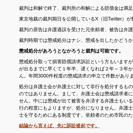
裁判は和解で終了、裁判所の和解による賠償金は満足
東京地裁の裁判期日を公開しているX（旧Twitter）
裁判の原告は弁護過誤を受けた元依頼者、被告は弁護
裁判時期では懲戒処分はナシ、懲戒を出したかどうか
懲戒処分があろうとなかろうと裁判は可能です。
懲戒処分取って損害賠償請求訴訟という方もいますが
が出るまでに早くて１年半、遅くなれば２年～３年か
ん。年間3000件程度の懲戒請求の申立て件数があり
処分は弁護士会が弁護士に対して非行を処分するもの
のではありません。まして、弁護士会は懲戒請求者に
せん。中には懲戒が出て被害を弁済する弁護士もいる
行の程度にもよりますが、処分になりません。弁護士
士を守るためにある制度です。依頼者のため市民のた
結論から言えば、先に訴訟提起です。