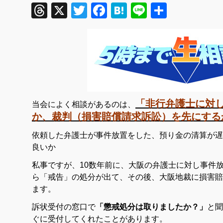
Threads
X
Twitter
Facebook
Hatena
Line
共
有
「非行弁護士に対
当会によく相談があるのは、
か、裁判（損害賠償請求訴訟）を先にする
依頼した弁護士が事件放置をした、預り金の清算が遅
良いか
私事ですが、10数年前に、大阪の弁護士に対し事件
ら「戒告」の処分が出て、その後、大阪地裁に損害賠
ます。
訴状受付の窓口で
「懲戒処分は取りましたか？」
と聞
ぐに受付してくれたことがあります。