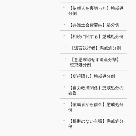
【依頼人を裏切った】懲戒処
分例
【弁護士会費滞納】処分例
【相続に関する】懲戒処分例
【遺言執行者】懲戒処分例
【意思確認せず遺産分割】
懲戒処分例
【所得隠し】懲戒処分例
【自力救済関係】懲戒処分の
要旨
【依頼者から借金】懲戒処分
例
【根拠のない主張】懲戒処分
例