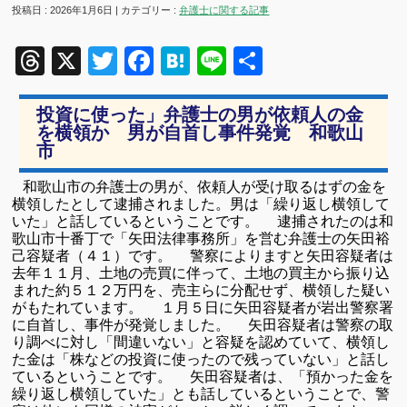
投稿日 : 2026年1月6日 | カテゴリー :
弁護士に関する記事
Threads
X
Twitter
Facebook
Hatena
Line
共
有
投資に使った」弁護士の男が依頼人の金
を横領か 男が自首し事件発覚 和歌山
市
和歌山市の弁護士の男が、依頼人が受け取るはずの金を
横領したとして逮捕されました。男は「繰り返し横領して
いた」と話しているということです。 逮捕されたのは和
歌山市十番丁で「矢田法律事務所」を営む弁護士の矢田裕
己容疑者（４１）です。 警察によりますと矢田容疑者は
去年１１月、土地の売買に伴って、土地の買主から振り込
まれた約５１２万円を、売主らに分配せず、横領した疑い
がもたれています。 １月５日に矢田容疑者が岩出警察署
に自首し、事件が発覚しました。 矢田容疑者は警察の取
り調べに対し「間違いない」と容疑を認めていて、横領し
た金は「株などの投資に使ったので残っていない」と話し
ているということです。 矢田容疑者は、「預かった金を
繰り返し横領していた」とも話しているということで、警