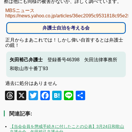
察は他にも同様の被害がないか、詳しく調べています。
MBSニュース
https://news.yahoo.co.jp/articles/36ec2095c9531818c95e2
弁護士自治を考える会
正月からまあこれでは！しかし偉い自首するとは弁護士
の鏡！
矢田裕己弁護士
登録番号46398 矢田法律事務所
和歌山市十番丁93
過去に処分はありません
Threads
X
Twitter
Facebook
Hatena
Line
共
有
関連記事:
【当会会員を懲戒手続きに付したことの公表】3月24日和歌山
弁護士会 矢田裕己弁護士分