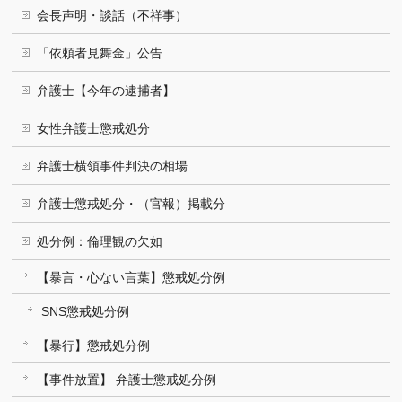
会長声明・談話（不祥事）
「依頼者見舞金」公告
弁護士【今年の逮捕者】
女性弁護士懲戒処分
弁護士横領事件判決の相場
弁護士懲戒処分・（官報）掲載分
処分例：倫理観の欠如
【暴言・心ない言葉】懲戒処分例
SNS懲戒処分例
【暴行】懲戒処分例
【事件放置】 弁護士懲戒処分例