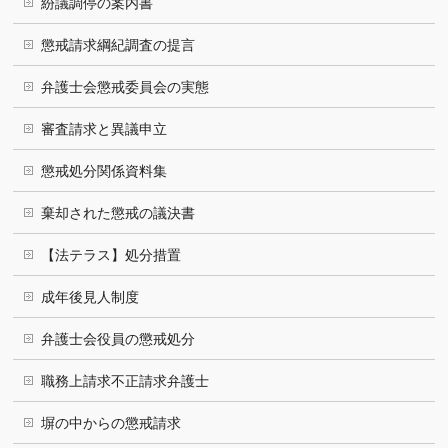
紛議調停の案内書
懲戒請求綱紀調査の提言
弁護士会懲戒委員会の実態
審査請求と異議申立
懲戒処分関係資料集
棄却された懲戒の議決書
【法テラス】処分措置
成年後見人制度
弁護士会役員の懲戒処分
職務上請求不正請求弁護士
塀の中からの懲戒請求