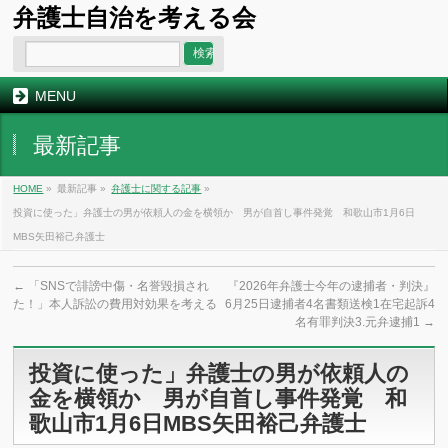
弁護士自治を考える会
MENU
最新記事
HOME
»
最新記事 »
弁護士に関する記事
»
投資に使った」弁護士の男が依頼人の金を横領か 男が自首し事件発覚 和歌山市1月6日
MBS矢田裕己弁護士
←
「SNSで誹謗中傷・名誉毀損され
『2026年弁護士今年の逮捕者・判決』
た！」本人訴訟の費用対効果を考える
6月25日逮捕者4名書類送検1在宅起訴4
名有罪判決3.元弁逮捕1
→
投資に使った」弁護士の男が依頼人の
金を横領か 男が自首し事件発覚 和
歌山市1月6日MBS矢田裕己弁護士