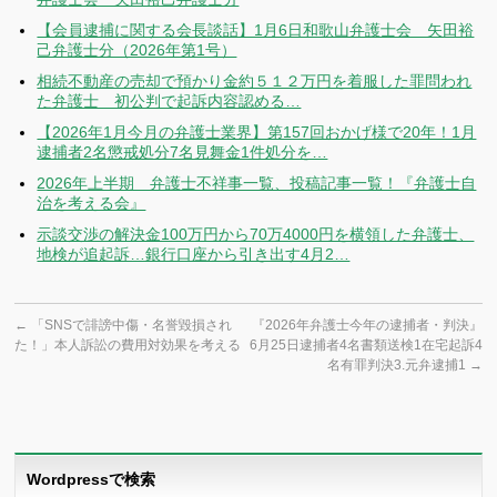
【会員逮捕に関する会長談話】1月6日和歌山弁護士会 矢田裕
己弁護士分（2026年第1号）
相続不動産の売却で預かり金約５１２万円を着服した罪問われ
た弁護士 初公判で起訴内容認める…
【2026年1月今月の弁護士業界】第157回おかげ様で20年！1月
逮捕者2名懲戒処分7名見舞金1件処分を…
2026年上半期 弁護士不祥事一覧、投稿記事一覧！『弁護士自
治を考える会』
示談交渉の解決金100万円から70万4000円を横領した弁護士、
地検が追起訴…銀行口座から引き出す4月2…
←
「SNSで誹謗中傷・名誉毀損され
『2026年弁護士今年の逮捕者・判決』
た！」本人訴訟の費用対効果を考える
6月25日逮捕者4名書類送検1在宅起訴4
名有罪判決3.元弁逮捕1
→
Wordpressで検索