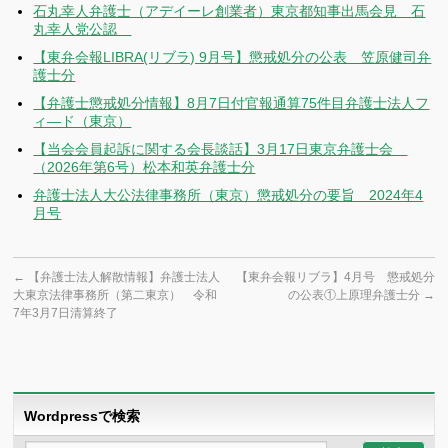
石丸幸人弁護士（アデイーレ創業者）東京都知事出馬会見 石
丸幸人党公認
【東弁会報LIBRA(リブラ) 9月号】懲戒処分の公表 笠原健司弁
護士分
【弁護士懲戒処分情報】8月7日付官報通算75件目弁護士法人フ
ィ―ド（東京）
【当会会員起訴に関する会長談話】3月17日東京弁護士会
（2026年第6号）松本和英弁護士分
弁護士法人大公法律事務所（東京）懲戒処分の要旨 2024年4
月号
←
【弁護士法人解散情報】弁護士法人
【東弁会報リブラ】4月号 懲戒処分
大東京法律事務所（第二東京） 令和
の公表①上原理弁護士分
→
7年3月7日清算終了
Wordpressで検索