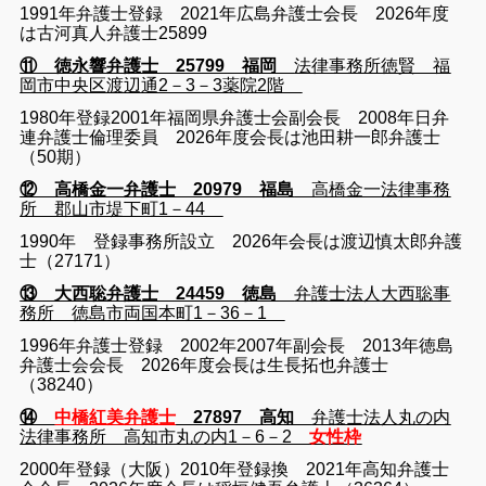
1991年弁護士登録 2021年広島弁護士会長 2026年度
は古河真人弁護士25899
⑪ 徳永響弁護士 25799 福岡
法律事務所徳賢 福
岡市中央区渡辺通2－3－3薬院2階
1980年登録2001年福岡県弁護士会副会長 2008年日弁
連弁護士倫理委員 2026年度会長は池田耕一郎弁護士
（50期）
⑫ 高橋金一弁護士 20979 福島
高橋金一法律事務
所 郡山市堤下町1－44
1990年 登録事務所設立 2026年会長は渡辺慎太郎弁護
士（27171）
⑬ 大西聡弁護士 24459 徳島
弁護士法人大西聡事
務所 徳島市両国本町1－36－1
1996年弁護士登録 2002年2007年副会長 2013年徳島
弁護士会会長 2026年度会長は生長拓也弁護士
（38240）
⑭
中橋紅美弁護士
27897 高知
弁護士法人丸の内
法律事務所 高知市丸の内1－6－2
女性枠
2000年登録（大阪）2010年登録換 2021年高知弁護士