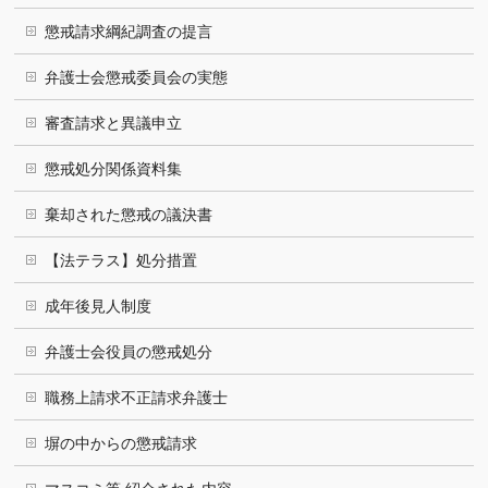
懲戒請求綱紀調査の提言
弁護士会懲戒委員会の実態
審査請求と異議申立
懲戒処分関係資料集
棄却された懲戒の議決書
【法テラス】処分措置
成年後見人制度
弁護士会役員の懲戒処分
職務上請求不正請求弁護士
塀の中からの懲戒請求