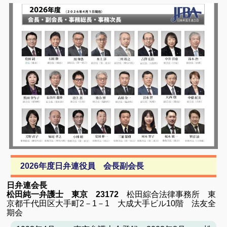
有
2026年度日弁連役員 会長副会長
日弁連会長
松田純一弁護士 東京 23172
松田綜合法律事務所 東
京都千代田区大手町2－1－1 大成大手ビル10階 法友全
期会