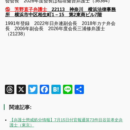
会会長 2026年度会長は稲垣健吾弁護士（36364）
⑮ 芳野直子弁護士
22113 神奈川 横浜法律事務
所 横浜市中区相生町1－15 第2東商ビル7階
1991年登録 2022年日弁連副会長 2018年カナ弁会
長 2006年副会長 2026年度会長三浦修弁護士
（21238）
Threads
X
Twitter
Facebook
Hatena
Line
共
有
関連記事:
【弁護士懲戒処分情報】7月15日付官報通算73件目谷笹孝史弁
護士（東京）