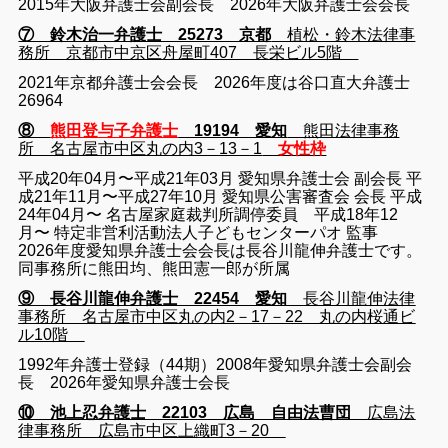
2015年大阪弁護士会副会長 2026年大阪弁護士会会長
⑦ 鈴木治一弁護士 25273 京都
植松・鈴木法律事
務所 京都市中京区舟屋町407 長栄ビル5階
2021年京都弁護士会会長 2026年度は谷口直大弁護士
26964
⑧
熊田登与子弁護士
19194 愛知
熊田法律事務
所 名古屋市中区丸の内3－13－1
女性枠
平成20年04月〜平成21年03月 愛知県弁護士会 副会長 平
成21年11月〜平成27年10月 愛知県公害審査会 会長 平成
24年04月〜 名古屋家庭裁判所調停委員 平成18年12
月〜 特定非営利活動法人子どもセンターパオ 監事
2026年度愛知県弁護士会会長は長谷川龍伸弁護士です。
同事務所に熊田均、熊田憲一郎が所属
⑨ 長谷川龍伸弁護士 22454 愛知
長谷川龍伸法律
事務所 名古屋市中区丸の内2－17－22 丸の内桜通ビ
ル10階
1992年弁護士登録（44期）2008年愛知県弁護士会副会
長 2026年愛知県弁護士会長
⑩ 池上忍弁護士 22103 広島 自由法曹団
広島法
律事務所 広島市中区上織町3－20