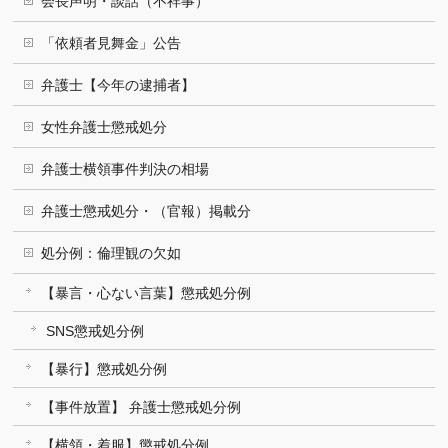
会長声明・談話（不祥事）
「依頼者見舞金」公告
弁護士【今年の逮捕者】
女性弁護士懲戒処分
弁護士横領事件判決の相場
弁護士懲戒処分・（官報）掲載分
処分例：倫理観の欠如
【暴言・心ない言葉】懲戒処分例
SNS懲戒処分例
【暴行】懲戒処分例
【事件放置】 弁護士懲戒処分例
【横領・着服】懲戒処分例