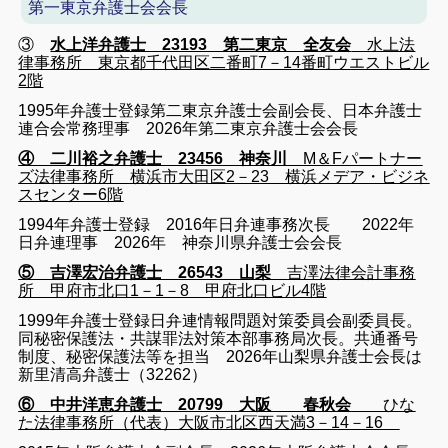
第一東京弁護士会会長
③
水上洋弁護士 23193 第二東京 全友会
水上法
律事務所 東京都千代田区二番町7－14番町ウエストビル
2階
1995年弁護士登録第二東京弁護士会副会長、日本弁護士
連合会常務理事 2026年第二東京弁護士会会長
④ 二川裕之弁護士 23456 神奈川
M＆Fパートナー
ズ法律事務所 横浜市大田区2－23 横浜メデア・ビジネ
スセンター6階
1994年弁護士登録 2016年日弁連事務次長 2022年
日弁連理事 2026年 神奈川県弁護士会会長
⑤ 吉澤宏治弁護士 26543 山梨
吉澤法律会計事務
所 甲府市北口1－1－8 甲府北口ビル4階
1999年弁護士登録日弁連情報問題対策委員会副委員長。
同秘密保護法・共謀罪法対策本部事務局次長。共通番号
制度、秘密保護法等を担当 2026年山梨県弁護士会長は
新里清高弁護士（32262）
⑥ 中井洋恵弁護士 20799 大阪 春秋会
ひな
た法律事務所（代表）大阪市北区西天満3－14－16