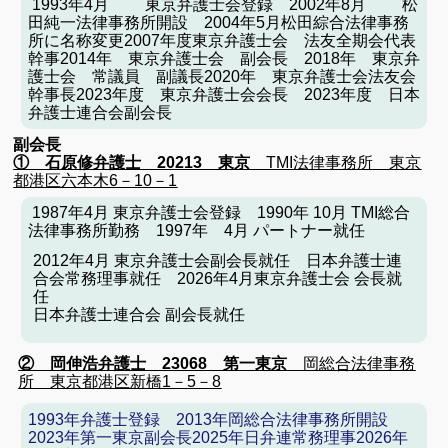
1993年4月 東京弁護士会登録
2002年8月 松
田純一法律事務所開設
2004年5月松田綜合法律事務
所に名称変更
2007年度東京弁護士会 法友全期会代表
幹事
2014年 東京弁護士会 副会長
2018年 東京弁
護士会 常議員 副議長
2020年 東京弁護士会法友会
幹事長
2023年度 東京弁護士会会長
2023年度 日本
弁護士連合会副会長
副会長
① 石原修弁護士 20213 東京
TMI法律事務所 東京
都港区六本木6－10－1
1987年4月 東京弁護士会登録
1990年 10月 TMI総合
法律事務所勤務
1997年 4月 パートナー就任
2012年4月 東京弁護士会副会長就任
日本弁護士連
合会常務理事就任
2026年4月
東京弁護士会 会長就
任
日本弁護士連合会 副会長就任
② 岡伸浩弁護士 23068 第一東京
岡総合法律事務
所 東京都港区新橋1－5－8
1993年弁護士登録 2013年岡総合法律事務所開設
2023年第一東京副会長2025年日弁連常務理事2026年