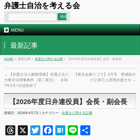
弁護士自治を考える会
MENU
最新記事
HOME
»
最新記事 »
弁護士に関する記事
»
【2026年度日弁連役員】会長・副会長
←
【弁護士法人解散情報】弁護士法人
【東弁会報リブラ】4月号 懲戒処分
大東京法律事務所（第二東京） 令和
の公表①上原理弁護士分
→
7年3月7日清算終了
【2026年度日弁連役員】会長・副会長
投稿日 : 2026年4月7日 | カテゴリー :
弁護士に関する記事
Threads
X
Twitter
Facebook
Hatena
Line
共