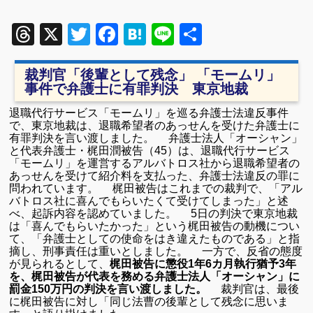
Threads
X
Twitter
Facebook
Hatena
Line
共
有
裁判官「後輩として残念」 「モームリ」
事件で弁護士に有罪判決 東京地裁
退職代行サービス「モームリ」を巡る弁護士法違反事件
で、東京地裁は、退職希望者のあっせんを受けた弁護士に
有罪判決を言い渡しました。 弁護士法人「オーシャン」
と代表弁護士・梶田潤被告（45）は、退職代行サービス
「モームリ」を運営するアルバトロス社から退職希望者の
あっせんを受けて紹介料を支払った、弁護士法違反の罪に
問われています。 梶田被告はこれまでの裁判で、「アル
バトロス社に喜んでもらいたくて受けてしまった」と述
べ、起訴内容を認めていました。 5日の判決で東京地裁
は「喜んでもらいたかった」という梶田被告の動機につい
て、「弁護士としての使命をはき違えたものである」と指
摘し、刑事責任は重いとしました。 一方で、反省の態度
が見られるとして、
梶田被告に懲役1年6カ月執行猶予3年
を、梶田被告が代表を務める弁護士法人「オーシャン」に
罰金150万円の判決を言い渡しました。
裁判官は、最後
に梶田被告に対し「同じ法曹の後輩として残念に思いま