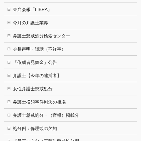
東弁会報「LIBRA」
今月の弁護士業界
弁護士懲戒処分検索センター
会長声明・談話（不祥事）
「依頼者見舞金」公告
弁護士【今年の逮捕者】
女性弁護士懲戒処分
弁護士横領事件判決の相場
弁護士懲戒処分・（官報）掲載分
処分例：倫理観の欠如
【暴言・心ない言葉】懲戒処分例