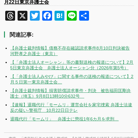
月22日東京弁護士会
Threads
X
Twitter
Facebook
Hatena
Line
共
有
関連記事:
【弁護士裁判情報】債務不存在確認請求事件8月10日判決被告
河野孝之弁護士（東京）
【「弁護士法人オーシャン」等の書類送検の報道について】2月
5日東京弁護士会 弁護士法人オーシャン分（2026年第5号）
【「弁護士法人みやび」に関する事件の送検の報道について】2
月５日第一東京弁護士会…
【弁護士裁判情報】損害賠償請求事件・判決 被告福田匡剛弁
護士（埼玉）9月8日13時10分632号
【速報】退職代行「モームリ」運営会社を家宅捜索 弁護士法違
反の疑い-警視庁 10月22日日テレ
退職代行「モームリ」 弁護士に懲役1年6カ月を求刑…