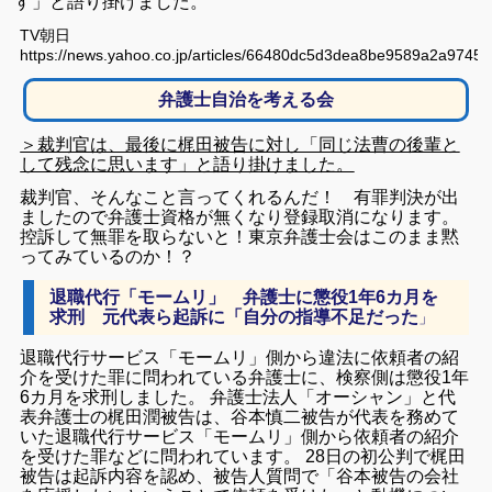
す」と語り掛けました。
TV朝日
https://news.yahoo.co.jp/articles/66480dc5d3dea8be9589a2a9745
弁護士自治を考える会
＞裁判官は、最後に梶田被告に対し「同じ法曹の後輩と
して残念に思います」と語り掛けました。
裁判官、そんなこと言ってくれるんだ！ 有罪判決が出
ましたので弁護士資格が無くなり登録取消になります。
控訴して無罪を取らないと！東京弁護士会はこのまま黙
ってみているのか！？
退職代行「モームリ」 弁護士に懲役1年6カ月を
求刑 元代表ら起訴に「自分の指導不足だった
」
退職代行サービス「モームリ」側から違法に依頼者の紹
介を受けた罪に問われている弁護士に、検察側は懲役1年
6カ月を求刑しました。 弁護士法人「オーシャン」と代
表弁護士の梶田潤被告は、谷本慎二被告が代表を務めて
いた退職代行サービス「モームリ」側から依頼者の紹介
を受けた罪などに問われています。 28日の初公判で梶田
被告は起訴内容を認め、被告人質問で「谷本被告の会社