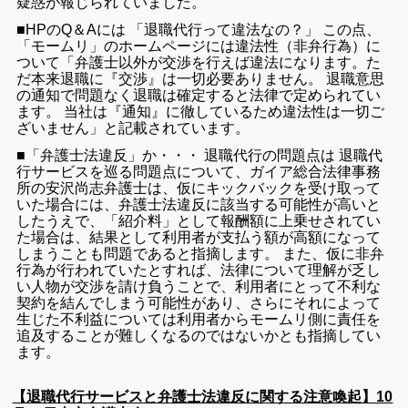
疑惑が報じられていました。
■HPのQ＆Aには 「退職代行って違法なの？」 この点、
「モームリ」のホームページには違法性（非弁行為）に
ついて「弁護士以外が交渉を行えば違法になります。た
だ本来退職に『交渉』は一切必要ありません。 退職意思
の通知で問題なく退職は確定すると法律で定められてい
ます。 当社は『通知』に徹しているため違法性は一切ご
ざいません」と記載されています。
■「弁護士法違反」か・・・ 退職代行の問題点は 退職代
行サービスを巡る問題点について、ガイア総合法律事務
所の安沢尚志弁護士は、仮にキックバックを受け取って
いた場合には、弁護士法違反に該当する可能性が高いと
したうえで、「紹介料」として報酬額に上乗せされてい
た場合は、結果として利用者が支払う額が高額になって
しまうことも問題であると指摘します。 また、仮に非弁
行為が行われていたとすれば、法律について理解が乏し
い人物が交渉を請け負うことで、利用者にとって不利な
契約を結んでしまう可能性があり、さらにそれによって
生じた不利益については利用者からモームリ側に責任を
追及することが難しくなるのではないかとも指摘してい
ます。
【退職代行サービスと弁護士法違反に関する注意喚起】10