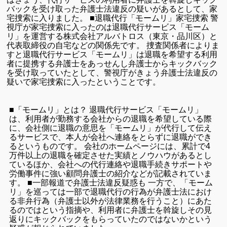
バックを受け取った弁護士法違反の疑いがあるとして、家
宅捜索に入りました。 ■退職代行「モームリ」家宅捜索 警
視庁が家宅捜索に入ったのは退職代行サービス「モーム
リ」を運営する株式会社アルバトロス（東京・品川区）と
代表取締役の自宅などの関係先です。 捜査関係者によりま
すと退職代行サービス「モームリ」は退職を希望する利用
者に提携する弁護士をあっせんし弁護士からキックバック
を受け取っていたとして、警視庁がきょう弁護士法違反の
疑いで家宅捜索に入ったということです。
■「モームリ」とは？ 退職代行サービス「モームリ」
は、利用者が勤務する会社からの退職を希望している際
に、会社側に退職の意思を「モームリ」が代行して伝え
るサービスで、本人が会社へ連絡をとらずに退職ができ
るというものです。 会社のホームページには、累計で4
万件以上の退職を確定させた実績とノウハウがあるとし
ているほか、会社への代行連絡や退職手続きサポートや
労働事件に強い顧問弁護士の紹介などが記載されていま
す。 ■一部報道で弁護士法違反疑惑も 一方で、「モーム
リ」を巡っては一部で退職代行の行為が弁護士法におけ
る非弁行為（弁護士以外が法律業務を行うこと）にあた
るのではという指摘や、利用者に弁護士を斡旋しその見
返りにキックバックをもらっていたのではないかという