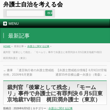
弁護士自治を考える会
MENU
最新記事
HOME
»
最新記事 »
弁護士に関する記事
»
裁判官「後輩として残念」 「モームリ」事件で弁護士に有罪判決６月5日東京地裁TV朝日
梶田潤弁護士（東京）
←
書庫 「遺言執行者の弁護士懲戒処
【弁護士懲戒処分情報】6月9日付官報
分例」2026年6月更新
通算55件目横山慶一弁護士（青森）
→
裁判官「後輩として残念」 「モーム
リ」事件で弁護士に有罪判決６月5日東
京地裁TV朝日 梶田潤弁護士（東京）
投稿日 : 2026年6月5日 | カテゴリー :
弁護士に関する記事