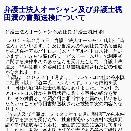
弁護士法人オーシャン及び弁護士梶
田潤の書類送検について
弁護士法人オーシャン 代表社員 弁護士 梶田 潤
２０２６年２月５日、弁護士法人オーシャン（以下「当
法人」といいます。）及び当法人の代表社員である当職
が株式会社アルバトロス（以下「アルバトロス社」とい
います。）から退職代行サービス「モームリ」の利用者
に関する法律事務のあっせんを受けたとして、弁護士法
違反（非弁提携）の容疑により書類送検された旨の報道
がなされました。
当職は、２０２２年４月より、アルバトロス社の谷本慎
二社長（以下「谷本氏」といいます。）から依頼を受
け、同社の顧問弁護士の地位にありました。その中で、
アルバトロス社から退職代行に関する事件の紹介を受
け、その対価として紹介料に相当する金員の支払いをし
たということが今回書類送検された被疑事実の内容とな
ります。
当法人及び当職は、２０２５年１０月に警視庁から本件
に関する捜索を受けた後、捜査機関からの資料の提供要
請や事情聴取等にも応じ、全面的に捜査に協力して参り
ましたが、今般、谷本氏及びその妻である谷本志織氏が