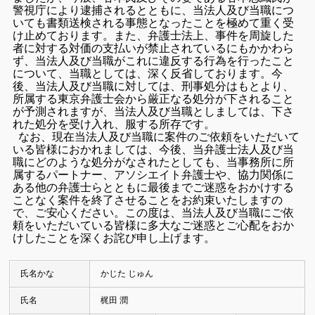
警視庁により逮捕されるとともに、当法人及び当職につ
いても書類送検される事態となったことを極めて重く受
け止めております。また、弁護士法上、事件を周旋した
者に対する対価の支払いが禁止されているにもかかわら
ず、当法人及び当職がこれに違反する行為を行ったこと
について、当職としては、深く反省しております。今
後、当法人及び当職に対しては、刑事処分はもとより、
所属する東京弁護士会から厳正なる処分が下されること
が予測されますが、当法人及び当職としましては、下さ
れた処分を受け入れ、服する所存です。
なお、現在当法人及び当職に案件のご依頼をいただいて
いる皆様におかれましては、今後、当弁護士法人及び当
職にどのような処分がなされたとしても、当事務所に所
属するパートナー、アソシエイト弁護士や、協力関係に
ある他の弁護士らとともに最後までご迷惑をおかけする
ことなく案件を終了させることをお約束いたしますの
で、ご安心ください。この度は、当法人及び当職にご依
頼をいただいている皆様に多大なご迷惑とご心配をおか
けしたことを深くお詫び申し上げます。
氏名かな
かじた じゅん
氏名
梶田 潤