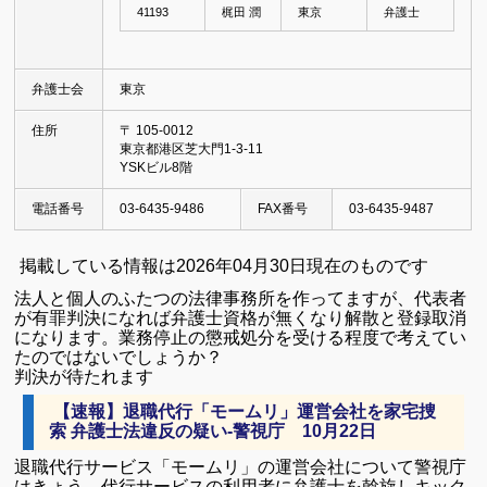
41193
梶田 潤
東京
弁護士
弁護士会
東京
住所
〒 105-0012
東京都港区芝大門1-3-11
YSKビル8階
電話番号
03-6435-9486
FAX番号
03-6435-9487
掲載している情報は2026年04月30日現在のものです
法人と個人のふたつの法律事務所を作ってますが、代表者
が有罪判決になれば弁護士資格が無くなり解散と登録取消
になります。業務停止の懲戒処分を受ける程度で考えてい
たのではないでしょうか？
判決が待たれます
【速報】退職代行「モームリ」運営会社を家宅捜
索 弁護士法違反の疑い-警視庁 10月22日
退職代行サービス「モームリ」の運営会社について警視庁
はきょう、代行サービスの利用者に弁護士を斡旋しキック