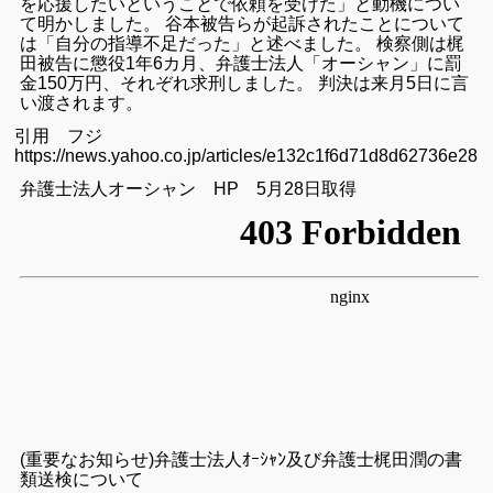
を応援したいということで依頼を受けた」と動機につい
て明かしました。 谷本被告らが起訴されたことについて
は「自分の指導不足だった」と述べました。 検察側は梶
田被告に懲役1年6カ月、弁護士法人「オーシャン」に罰
金150万円、それぞれ求刑しました。 判決は来月5日に言
い渡されます。
引用 フジ
https://news.yahoo.co.jp/articles/e132c1f6d71d8d62736e2
弁護士法人オーシャン HP 5月28日取得
(重要なお知らせ)弁護士法人ｵｰｼｬﾝ及び弁護士梶田潤の書
類送検について