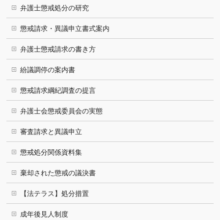
弁護士懲戒処分の研究
懲戒請求・異議申立書式案内
弁護士懲戒請求の書き方
紛議調停の案内書
懲戒請求綱紀調査の提言
弁護士会懲戒委員会の実態
審査請求と異議申立
懲戒処分関係資料集
棄却された懲戒の議決書
【法テラス】処分措置
成年後見人制度