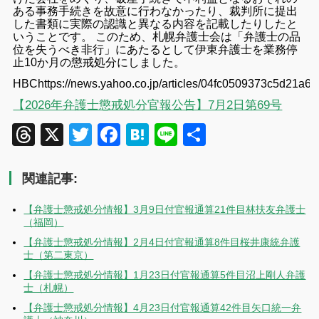
ある事務手続きを故意に行わなかったり、裁判所に提出
した書類に実際の認識と異なる内容を記載したりしたと
いうことです。 このため、札幌弁護士会は「弁護士の品
位を失うべき非行」にあたるとして伊東弁護士を業務停
止10か月の懲戒処分にしました。
HBChttps://news.yahoo.co.jp/articles/04fc0509373c5d21a
【2026年弁護士懲戒処分官報公告】7月2日第69号
Threads
X
Twitter
Facebook
Hatena
Line
共
有
関連記事:
【弁護士懲戒処分情報】3月9日付官報通算21件目林扶友弁護士
（福岡）
【弁護士懲戒処分情報】2月4日付官報通算8件目桜井康統弁護
士（第二東京）
【弁護士懲戒処分情報】1月23日付官報通算5件目沼上剛人弁護
士（札幌）
【弁護士懲戒処分情報】4月23日付官報通算42件目矢口統一弁