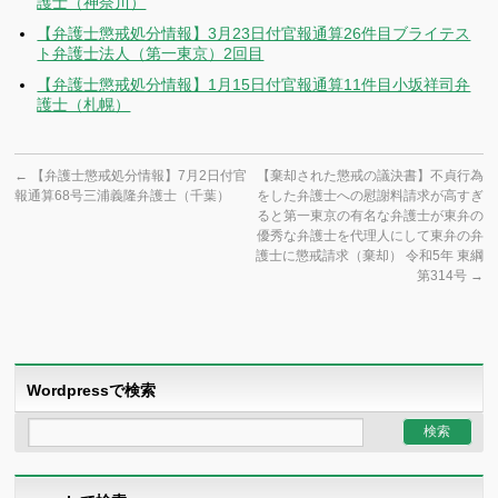
護士（神奈川）
【弁護士懲戒処分情報】3月23日付官報通算26件目ブライテス
ト弁護士法人（第一東京）2回目
【弁護士懲戒処分情報】1月15日付官報通算11件目小坂祥司弁
護士（札幌）
←
【弁護士懲戒処分情報】7月2日付官
【棄却された懲戒の議決書】不貞行為
報通算68号三浦義隆弁護士（千葉）
をした弁護士への慰謝料請求が高すぎ
ると第一東京の有名な弁護士が東弁の
優秀な弁護士を代理人にして東弁の弁
護士に懲戒請求（棄却） 令和5年 東綱
第314号
→
Wordpressで検索