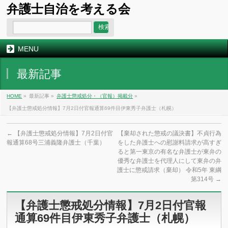
弁護士自治を考える会
MENU
最新記事
HOME
»
最新記事 »
弁護士懲戒処分・（官報）掲載分
»
【弁護士懲戒処分情報】7月2日付官報通算69件目伊東秀子弁護士（札幌）
←
【弁護士懲戒処分情報】7月2日付官
【棄却された懲戒の議決書】不貞行為
報通算68号三浦義隆弁護士（千葉）
をした弁護士への慰謝料請求が高すぎ
ると第一東京の有名な弁護士が東弁の
優秀な弁護士を代理人にして東弁の弁
護士に懲戒請求（棄却） 令和5年 東綱
第314号
→
【弁護士懲戒処分情報】7月2日付官報
通算69件目伊東秀子弁護士（札幌）