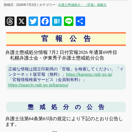
投稿日 : 2026年7月2日 | カテゴリー :
弁護士懲戒処分・（官報）掲載分
Threads
X
Twitter
Facebook
Hatena
Line
共
有
官 報 公 告
弁護士懲戒処分情報 7月2 日付官報2026 年通算69件目
札幌弁護士会・伊東秀子弁護士懲戒処分公告
正確な情報は国立印刷局の「官報」を検索してください。「イ
ンターネット版官報（無料）」
https://kanpou.npb.go.jp/
「官報情報検索サービス（会員制有料）」
https://search.npb.go.jp/kanpou/
懲 戒 処 分 の 公 告
弁護士法第64条第63項の規定により下記のとおり公告し
ます。