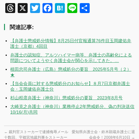
Threads
X
Twitter
Facebook
Hatena
Line
共
有
関連記事:
【弁護士懲戒処分情報】8月25日付官報通算76件目玉岡建佑弁
護士（京都）4回目
弁護士の認知症、アルツハイマー病等、弁護士の高齢化による
問題についてようやく弁護士会が関心を示してきた。…
植田忠司弁護士（広島）懲戒処分の要旨 2025年5月号（２）
★
【当会会員に対する懲戒処分のお知らせ】８月7日京都弁護士
会・玉岡健佑弁護士分
杉山程彦弁護士（神奈川）懲戒処分の要旨 2023年8月号
大崎克之弁護士（神奈川）業務停止2年懲戒処分、偽の判決送信
10/16(月)共同
←
裁判官ストーカーで逮捕侮辱メール
愛知県弁護士会・鈴木顕蔵弁護士に退
十数回、宇都宮地裁判事をストーカー
会命令！2008年6月10日
→