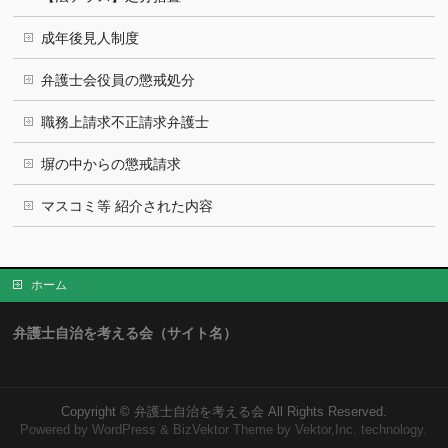
成年後見人制度
弁護士会役員の懲戒処分
職務上請求不正請求弁護士
塀の中からの懲戒請求
マスコミ等 紹介された内容
ホーム
弁護士自治を考える会（サイト名）
Copyright ©
弁護士自治を考える会
All Rights Reserved.
Powered by
WordPress
&
BizVektor Theme
by Vektor,Inc. technology.