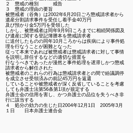
２ 懲戒の種別 戒告
３ 懲戒の理由の要旨
被懲戒者（谷角）は2002年6月20日ごろ懲戒請求者から
遺産分割請求事件を受任し着手金40万円
及び預かり金5万円を受領した
しかし、被懲戒者は同年9月9日ころまでに相続関係図及
び遺産に関する登記簿謄本を懲戒請求者
に送付したものの同年10月ころからは疾病により事件処
理を行なうことが困難となった
従って本来であれば被懲戒者は懲戒請求者に対して事情
を説明し辞任するなどの適切な措置を
行なうべきであったが漫然と事件処理を遅滞しかつ懲戒
請求者から解任された
被懲戒者のこれらの行為は懲戒請求者との間で紛議調停
を成立させ受領済みの前記45万円を返還
していることや被懲戒者が深く反省していることを考慮
しても弁護士法第56条第1項が規定する
弁護士会の信用を害し、かつ弁護士の品位を失うべき非
行に該当する
４ 処分の効力の生じた日
2004年12月1日
2005年3月
１日 日本弁護士連合会