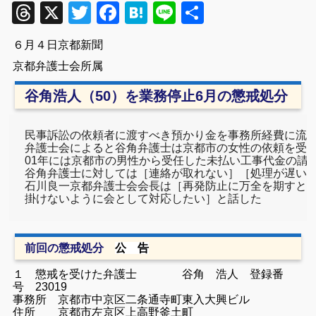
Threads
X
Twitter
Facebook
Hatena
Line
共
有
６月４日京都新聞
京都弁護士会所属
谷角浩人（50）を業務停止6月の懲戒処分
民事訴訟の依頼者に渡すべき預かり金を事務所経費に流用
弁護士会によると谷角弁護士は京都市の女性の依頼を受け2
01年には京都市の男性から受任した未払い工事代金の請
谷角弁護士に対しては［連絡が取れない］［処理が遅い］
石川良一京都弁護士会会長は［再発防止に万全を期すとと
掛けないように会として対応したい］と話した
前回の懲戒処分
公 告
１ 懲戒を受けた弁護士 谷角 浩人 登録番
号 23019
事務所 京都市中京区二条通寺町東入大興ビル
住所 京都市左京区上高野釜土町