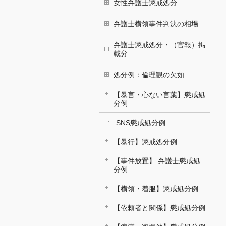
女性弁護士懲戒処分
弁護士横領事件判決の相場
弁護士懲戒処分・（官報）掲
載分
処分例：倫理観の欠如
【暴言・心ない言葉】懲戒処
分例
SNS懲戒処分例
【暴行】懲戒処分例
【事件放置】 弁護士懲戒処
分例
【横領・着服】懲戒処分例
【依頼者と関係】懲戒処分例