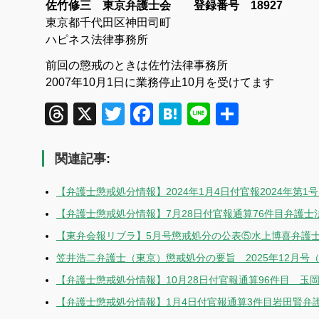
佐竹修三 東京弁護士会 登録番号 18927
東京都千代田区神田司町
ハピネス法律事務所
前回の懲戒のときは佐竹法律事務所
2007年10月1日に業務停止10月を受けてます
Threads
X
Twitter
Facebook
Hatena
Line
共
有
関連記事:
【弁護士懲戒処分情報】2024年1月4日付官報2024年第
【弁護士懲戒処分情報】7月28日付官報通算76件目弁護
【東弁会報リブラ】5月号懲戒処分の公表⑤水上博喜弁護
笠井浩二弁護士（東京）懲戒処分の要旨 2025年12月号
【弁護士懲戒処分情報】10月28日付官報通算96件目 玉
【弁護士懲戒処分情報】1月4日付官報通算3件目岩田賢弁