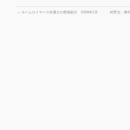
←
ホームロイヤーズ弁護士の懲戒処分 2009年1月
松野允・東松