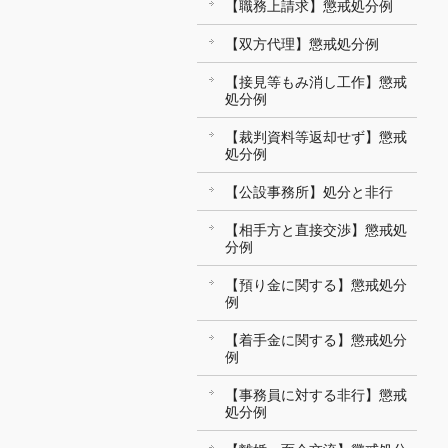
【職務上請求】懲戒処分例
【双方代理】懲戒処分例
【接見等もみ消し工作】懲戒
処分例
【裁判資料等返却せず】懲戒
処分例
【公設事務所】処分と非行
【相手方と直接交渉】懲戒処
分例
【預り金に関する】懲戒処分
例
【着手金に関する】懲戒処分
例
【事務員に対する非行】懲戒
処分例