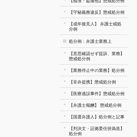
【痴漢・盗撮他】懲戒処分例
【守秘義務違反】懲戒処分例
【成年後見人】 弁護士戒処
分例
処分例：弁護士業務上
【意思確認せず提訴、業務】
懲戒処分例
【業務停止中の業務】処分例
【非弁提携】懲戒処分例
【医療過誤事件】懲戒処分例
【弁護士報酬】 懲戒処分例
【国選弁護人】処分例と記事
【判決文・証拠委任状偽造】
処分例