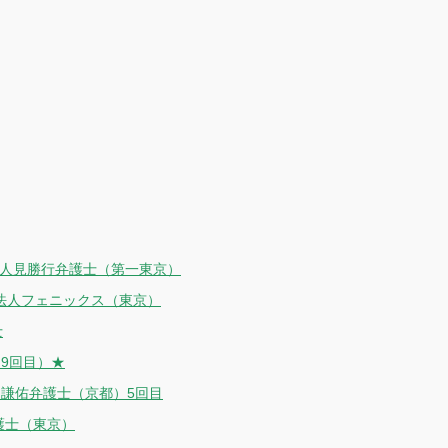
1号人見勝行弁護士（第一東京）
士法人フェニックス（東京）
士
（9回目）★
岡謙佑弁護士（京都）5回目
護士（東京）