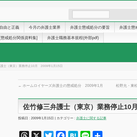
自由と正義
今月の弁護士業界
弁護士懲戒処分の要旨
弁護士懲
[懲戒処分関係資料集]
弁護士職務基本規程(外部pdf)
護士（東京）業務停止10月 2009年1月15日
←
ホームロイヤーズ弁護士の懲戒処分 2009年1月
松野允・東松
佐竹修三弁護士（東京）業務停止10月 
投稿日 : 2009年1月15日 | カテゴリー :
弁護士に関する記事
Threads
X
Twitter
Facebook
Hatena
Line
共