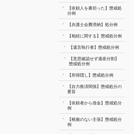
【依頼人を裏切った】懲戒処
分例
【弁護士会費滞納】処分例
【相続に関する】懲戒処分例
【遺言執行者】懲戒処分例
【意思確認せず遺産分割】
懲戒処分例
【所得隠し】懲戒処分例
【自力救済関係】懲戒処分の
要旨
【依頼者から借金】懲戒処分
例
【根拠のない主張】懲戒処分
例