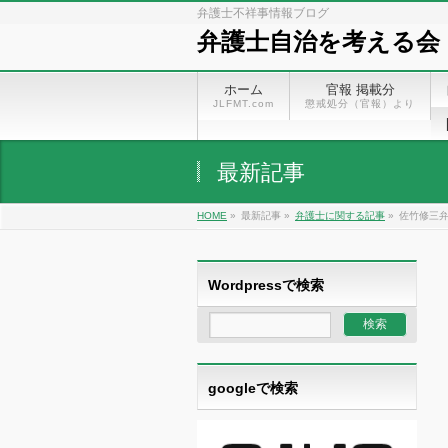
弁護士不祥事情報ブログ
弁護士自治を考える会
ホーム
官報 掲載分
JLFMT.com
懲戒処分（官報）より
最新記事
HOME
»
最新記事 »
弁護士に関する記事
»
佐竹修三弁
Wordpressで検索
googleで検索