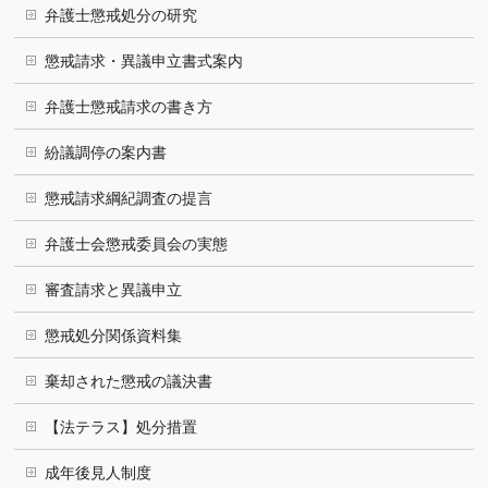
弁護士懲戒処分の研究
懲戒請求・異議申立書式案内
弁護士懲戒請求の書き方
紛議調停の案内書
懲戒請求綱紀調査の提言
弁護士会懲戒委員会の実態
審査請求と異議申立
懲戒処分関係資料集
棄却された懲戒の議決書
【法テラス】処分措置
成年後見人制度