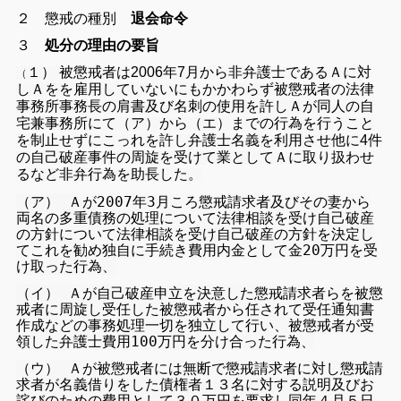
２ 懲戒の種別
退会命令
３
処分の理由の要旨
１） 被懲戒者は2006年7月から非弁護士であるＡに対
（
しＡをを雇用していないにもかかわらず被懲戒者の法律
事務所事務長の肩書及び名刺の使用を許しＡが同人の自
宅兼事務所にて（ア）から（エ）までの行為を行うこと
を制止せずにこっれを許し弁護士名義を利用させ他に4件
の自己破産事件の周旋を受けて業としてＡに取り扱わせ
るなど非弁行為を助長した。
（ア） Ａが2007年3月ころ懲戒請求者及びその妻から
両名の多重債務の処理について法律相談を受け自己破産
の方針について法律相談を受け自己破産の方針を決定し
てこれを勧め独自に手続き費用内金として金20万円を受
け取った行為、
（イ） Ａが自己破産申立を決意した懲戒請求者らを被懲
戒者に周旋し受任した被懲戒者から任されて受任通知書
作成などの事務処理一切を独立して行い、被懲戒者が受
領した弁護士費用100万円を分け合った行為、
（ウ） Ａが被懲戒者には無断で懲戒請求者に対し懲戒請
求者が名義借りをした債権者１３名に対する説明及びお
詫びのための費用として３０万円を要求し同年４月５日