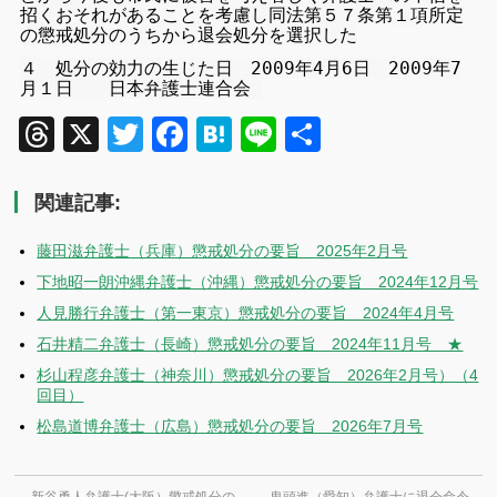
招くおそれがあることを考慮し同法第５７条第１項所定
の懲戒処分のうちから退会処分を選択した
４ 処分の効力の生じた日 2009年4月6日 2009
年7
月１日 日本弁護士連合会
Threads
X
Twitter
Facebook
Hatena
Line
共
有
関連記事:
藤田滋弁護士（兵庫）懲戒処分の要旨 2025年2月号
下地昭一朗沖縄弁護士（沖縄）懲戒処分の要旨 2024年12月号
人見勝行弁護士（第一東京）懲戒処分の要旨 2024年4月号
石井精二弁護士（長崎）懲戒処分の要旨 2024年11月号 ★
杉山程彦弁護士（神奈川）懲戒処分の要旨 2026年2月号）（4
回目）
松島道博弁護士（広島）懲戒処分の要旨 2026年7月号