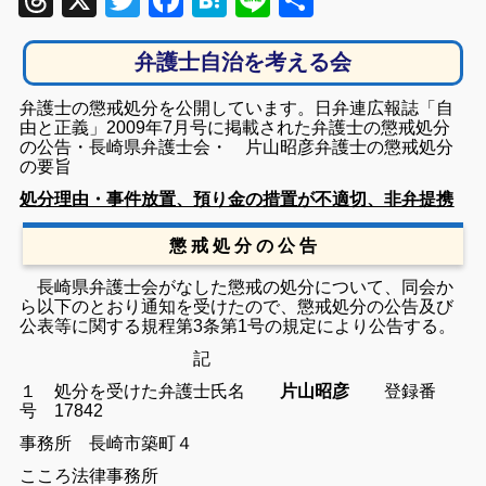
Threads
X
Twitter
Facebook
Hatena
Line
共
有
弁護士自治を考える会
弁護士の懲戒処分を公開しています。日弁連広報誌「自
由と正義」2009年7月号に掲載された弁護士の懲戒処分
の公告・長崎県弁護士会・ 片山昭彦弁護士の懲戒処分
の要旨
処分理由・事件放置、預り金の措置が不適切、非弁提携
懲 戒 処 分 の 公 告
長崎県弁護士会がなした懲戒の処分について、同会か
ら以下のとおり通知を受けたので、懲戒処分の公告及び
公表等に関する規程第3条第1号の規定により公告する。
記
１ 処分を受けた弁護士
氏名
片山昭彦
登録番
号 17842
事務所 長崎市築町４
こころ法律事務所