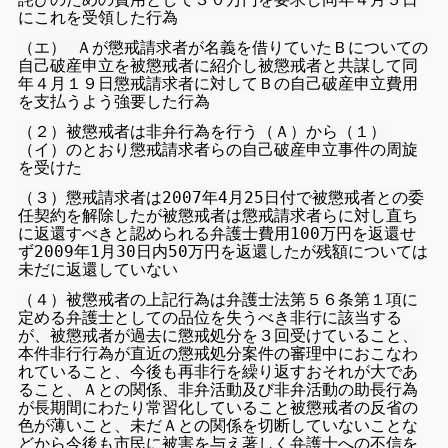
にこれを受領した行為
（エ） Ａが懲戒請求者が名義を借りていたＢについての
自己破産申立を被懲戒者に紹介し被懲戒者と共謀して同
年４月１９日懲戒請求者に対してＢの自己破産申立費用
を支払うよう強要した行為
（２）
被懲戒者は非弁行為を行う（Ａ）から（１）
（イ）のとおり懲戒請求者らの自己破産申立事件の周旋
を受けた
（３）
懲戒請求者は2007年4月25日付で被懲戒者との委
任契約を解除したが被懲戒者は懲戒請求者らに対し直ち
に返還すべきと認められる弁護士費用100万円を返還せ
ず2009年1月30日内50万円を返還したが残額については
未だに返還していない
（４）
被懲戒者の上記行為は弁護士法第５６条第１項に
定める弁護士としての品位を失うべき非行に該当する
が、被懲戒者が過去に懲戒処分を３回受けていること、
本件非行行為が直近の懲戒処分案件の審理中におこなわ
れていること、今後も再非行を繰り返すおそれが大であ
ること、Ａとの関係、非弁活動及び非弁活動の助長行為
が長期間にわたり常習化していること被懲戒者の反省の
色が薄いこと、未だＡとの関係を切断していないことな
どから今後も市民に被害を与え著しく弁護士への不信を