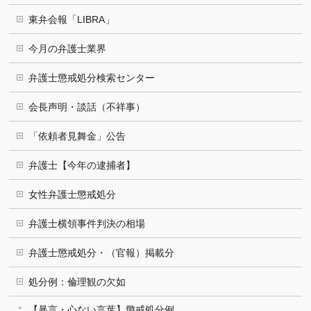
東弁会報「LIBRA」
今月の弁護士業界
弁護士懲戒処分検索センター
会長声明・談話（不祥事）
「依頼者見舞金」公告
弁護士【今年の逮捕者】
女性弁護士懲戒処分
弁護士横領事件判決の相場
弁護士懲戒処分・（官報）掲載分
処分例：倫理観の欠如
【暴言・心ない言葉】懲戒処分例