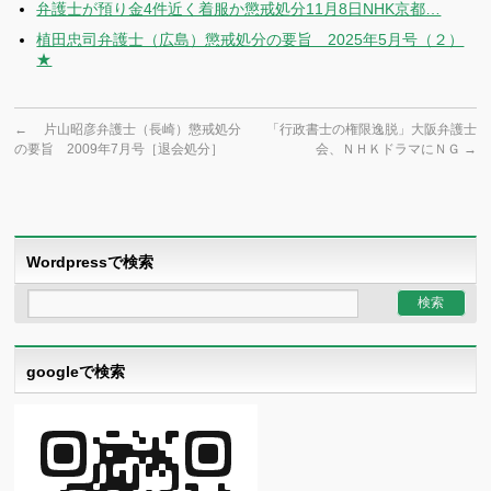
弁護士が預り金4件近く着服か懲戒処分11月8日NHK京都…
植田忠司弁護士（広島）懲戒処分の要旨 2025年5月号（２）
★
←
片山昭彦弁護士（長崎）懲戒処分
「行政書士の権限逸脱」大阪弁護士
の要旨 2009年7月号［退会処分］
会、ＮＨＫドラマにＮＧ
→
Wordpressで検索
googleで検索