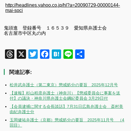
http://headlines.yahoo.co.jp/hl?a=20090729-00000144-
mai-soci
鬼頭進 登録番号 １６５３９ 愛知県弁護士会
名古屋市中区丸の内
Threads
X
Twitter
Facebook
Hatena
Line
共
有
関連記事:
松井武弁護士（第二東京）懲戒処分の要旨 2025年12月号
【速報】杉山程彦弁護士（神奈川）【懲戒委員会に事案を送
付】の議決・神奈川県弁護士会綱紀委員会 3月29日付
【会員逮捕に関する会長談話】7月31日広島弁護士会 斎村美
由紀弁護士分
玉岡健祐弁護士（京都）懲戒処分の要旨 2025年11月号 （4
回目）