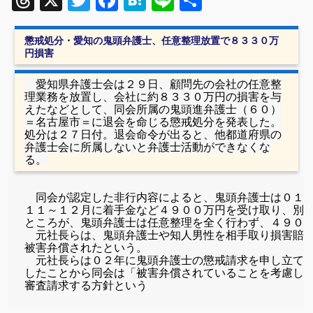
Threads
X
Twitter
Facebook
Hatena
Line
共
有
懲戒処分・愛知の鬼頭弁護士、任意整理放置で８３３０万
円損害
愛知県弁護士会は２９日、顧問先の会社の任意整
理業務を放置し、会社に約８３３０万円の
損害を与
えたなどとして、同会所属の鬼頭進弁護士（６０）
＝名古屋市＝に退会を命じる懲戒処分を
発表した。
処分は２７日付。退会命令が出ると、他都道府県の
弁護士会に所属しないと
弁護士活動ができなくな
る。
　同会が認定した非行内容によると、鬼頭弁護士は０１年
１１～１２月に着手金など４９００万円を受け取り、別に
ところが、鬼頭弁護士は任意整理を全く行わず、４９００
　元社長らは、鬼頭弁護士や知人男性を相手取り損害賠償
被害弁償されたという。

　元社長らは０２年に鬼頭弁護士の懲戒請求を申し立てた
したことから同会は「被害弁償されていることを考慮して
審査請求する方針という 