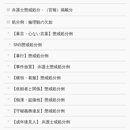
弁護士懲戒処分・（官報）掲載分
処分例：倫理観の欠如
【暴言・心ない言葉】懲戒処分例
SNS懲戒処分例
【暴行】懲戒処分例
【事件放置】 弁護士懲戒処分例
【横領・着服】懲戒処分例
【依頼者と関係】懲戒処分例
【痴漢・盗撮他】懲戒処分例
【守秘義務違反】懲戒処分例
【成年後見人】 弁護士戒処分例