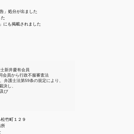
戒告」処分が出ました
した
」にも掲載されました
士新井慶有会員

同会員から行政不服審査法

、弁護士法第59条の規定により、

決し、

及び

町１２９
務所
士