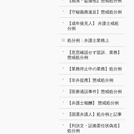
【痴漢・盗撮他】懲戒処分例
【守秘義務違反】懲戒処分例
【成年後見人】 弁護士戒処
分例
処分例：弁護士業務上
【意思確認せず提訴、業務】
懲戒処分例
【業務停止中の業務】処分例
【非弁提携】懲戒処分例
【医療過誤事件】懲戒処分例
【弁護士報酬】 懲戒処分例
【国選弁護人】処分例と記事
【判決文・証拠委任状偽造】
処分例