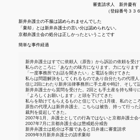
審査請求人 新井慶有
（登録番号３３６５
新井弁護士の不服は認められませんでした
「棄却」とは新井弁護士の言い分は認められない。
京都弁護士会の処分は正しかったということです
簡単な事件経過
新井弁護士はすでに依頼人（原告）から訴訟の依頼を受け
私らのところに「あなたの味方になります。力になります」
「一度事務所でお話を聞きたい」と電話を掛けてきた

私らは問題解決をしてくれるものであり自分たちの代理人
信じ2回にわたり新井法律事務所に手土産や時計、そして証
新井弁護士から質問を受けた。2回とも手土産を持ち帰りに
「よろしくお願いします」と頭を下げてきた

私らを助けてもらえるものと信じていた1月後、私のところ
原告の代理人は新井弁護士、こちらは被告、持って行った証
裁判を提起してきた。

2007年1月、弁護士としての行為ではないと京都弁護士会
2007年7月に京都弁護士会は懲戒処分戒告

新井弁護士は処分は不服であると日弁連に審査請求

2009年9月新井弁護士の請求棄却 