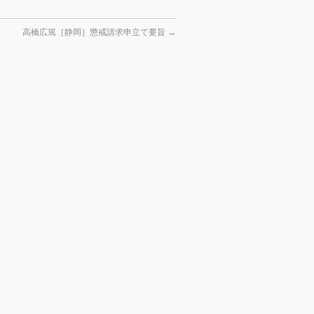
高橋広篤［静岡］懲戒請求申立て要旨
→