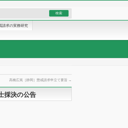
戒請求の実務研究
高橋広篤［静岡］懲戒請求申立て要旨
→
護士採決の公告