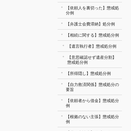
【依頼人を裏切った】懲戒処
分例
【弁護士会費滞納】処分例
【相続に関する】懲戒処分例
【遺言執行者】懲戒処分例
【意思確認せず遺産分割】
懲戒処分例
【所得隠し】懲戒処分例
【自力救済関係】懲戒処分の
要旨
【依頼者から借金】懲戒処分
例
【根拠のない主張】懲戒処分
例