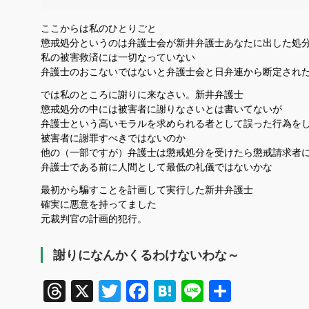
ここからは私のひとりごと
懲戒処分というのは弁護士会が新井弁護士あなたに出した処
私の被害救済には一切なっていない
弁護士のおこないではないと弁護士会と日弁連から断定され
では私のところに謝りに来なさい。新井弁護士
懲戒処分の中には被害者に謝りなさいとは書いてないが
弁護士という高いモラルを求められる者として誤った行為を
被害者に謝罪すべきではないのか
他の（一部ですが）弁護士は懲戒処分を受けたら懲戒請求者
弁護士である前に人間として最低の礼儀ではないかな
最初から騙すことを計画して実行した新井弁護士
確実に悪意を持ってました
元裁判官の計画的犯行。
謝りになんかくるわけないわな～
Threads
X
Twitter
Facebook
Hatena
Line
共