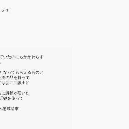
４）
ていたのにもかかわらず



となってもらえるものと

拠の品を持って

は新井弁護士に

に訴状が届いた

拠を使って

へ懲戒請求
