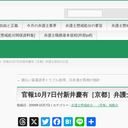
自由と正義
今月の弁護士業界
弁護士懲戒処分の要旨
弁護士懲
[懲戒処分関係資料集]
弁護士職務基本規程(外部pdf)
»
官報10月7日付新井慶有［京都］弁護士採決の公告
←
過払い返還請求トラブル急増…日弁連が異例の指針
官報10月7日付新井慶有［京都］弁
投稿日 : 2009年10月7日 | カテゴリー :
弁護士懲戒処分・（官報）掲載分
Threads
X
Twitter
Facebook
Hatena
Line
共