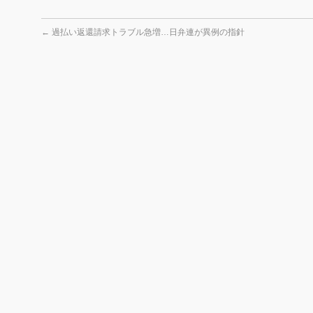
有
←
過払い返還請求トラブル急増…日弁連が異例の指針