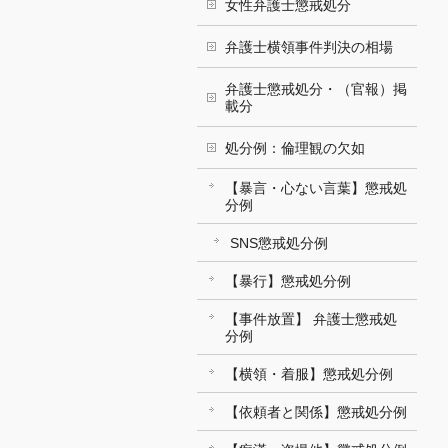
女性弁護士懲戒処分
弁護士横領事件判決の相場
弁護士懲戒処分・（官報）掲
載分
処分例：倫理観の欠如
【暴言・心ない言葉】懲戒処
分例
SNS懲戒処分例
【暴行】懲戒処分例
【事件放置】 弁護士懲戒処
分例
【横領・着服】懲戒処分例
【依頼者と関係】懲戒処分例