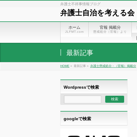
弁護士不祥事情報ブログ
弁護士自治を考える会
ホーム
官報 掲載分
JLFMT.com
懲戒処分（官報）より
最新記事
HOME
»
最新記事 »
弁護士懲戒処分・（官報）掲載分
Wordpressで検索
googleで検索