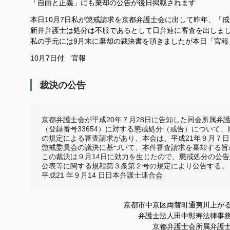
「自由と正義」にも棄却の公告が後日掲載されます
本日10月7日私が懲戒請求を京都弁護士会に出して昨年、「
新井弁護士は処分は不服であるとして日弁連に審査を出しま
私の手元には9月末に棄却の裁決書を頂きましたが本日「官報
10月7日付 官報
裁決の公告
京都弁護士会が平成20年７月28日に告知した同会所属弁護
（登録番号33654）に対する懲戒処分（戒告）について、
の規定による審査請求があり、本会は、平成21年９月７日
懲戒委員会の議決に基づいて、本件審査請求を棄却する旨裁
この裁決は９月14日に効力を生じたので、懲戒処分の公告
公表等に関する規程第３条第２号の規定により公告する。

平成21 年９月14 日日本弁護士連合会 
京都市中京区両替町通夷川上がる松竹
弁護士法人田中彰寿法律事
京都弁護士会所属弁護