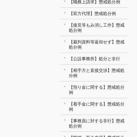
【職務上請求】懲戒処分例
【双方代理】懲戒処分例
【接見等もみ消し工作】懲戒
処分例
【裁判資料等返却せず】懲戒
処分例
【公設事務所】処分と非行
【相手方と直接交渉】懲戒処
分例
【預り金に関する】懲戒処分
例
【着手金に関する】懲戒処分
例
【事務員に対する非行】懲戒
処分例