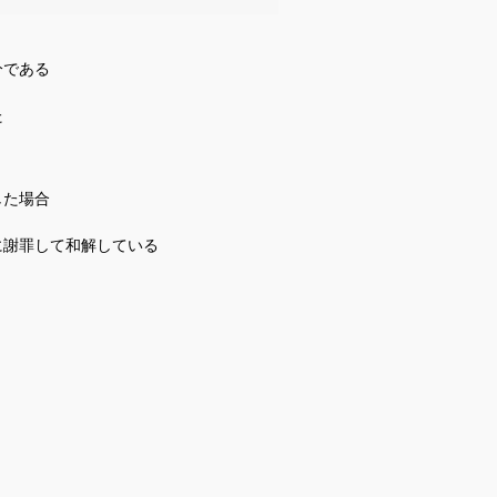
分である
た
した場合
に謝罪して和解している