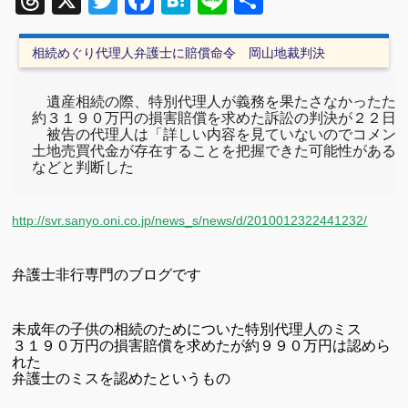
Threads
X
Twitter
Facebook
Hatena
Line
共
有
相続めぐり代理人弁護士に賠償命令 岡山地裁判決
　遺産相続の際、特別代理人が義務を果たさなかったため
約３１９０万円の損害賠償を求めた訴訟の判決が２２日、
　被告の代理人は「詳しい内容を見ていないのでコメント
土地売買代金が存在することを把握できた可能性がある」
などと判断した 
http://svr.sanyo.oni.co.jp/news_s/news/d/2010012322441232/
弁護士非行専門のブログです
未成年の子供の相続のためについた特別代理人のミス
３１９０万円の損害賠償を求めたが約９９０万円は認めら
れた
弁護士のミスを認めたというもの