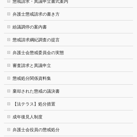
懲戒請求・異議申立書式案内
弁護士懲戒請求の書き方
紛議調停の案内書
懲戒請求綱紀調査の提言
弁護士会懲戒委員会の実態
審査請求と異議申立
懲戒処分関係資料集
棄却された懲戒の議決書
【法テラス】処分措置
成年後見人制度
弁護士会役員の懲戒処分