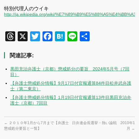
特別代理人のウイキ
http://ja.wikipedia.org/wiki/%E7%89%B9%E5%88%A5%E4%BB
Threads
X
Twitter
Facebook
Hatena
Line
共
有
関連記事:
黒田充治弁護士（京都）懲戒処分の要旨 2024年5月号（7回
目）
【弁護士懲戒処分情報】9月17日付官報通算84件目松井武弁護
士（第二東京）
【弁護士懲戒処分情報】1月19日付官報通算13件目黒田充治弁
護士（京都）7回目
←
２０１０年1月から7月まで【弁護士
日弁連会長選挙・熱い論戦 2010年1
懲戒処分要旨と一覧】
月
→