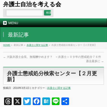
弁護士自治を考える会
MENU
最新記事
HOME
»
最新記事 »
弁護士に関する記事
»
弁護士懲戒処分検索センター【２月更新】
←
大阪弁護士会長、無報酬やめます？
＜弁護士＞０９年の懲戒処分７６件
過去最多に
→
弁護士懲戒処分検索センター【２月更
新】
投稿日 : 2010年3月1日 | カテゴリー :
弁護士に関する記事
Threads
X
Twitter
Facebook
Hatena
Line
共