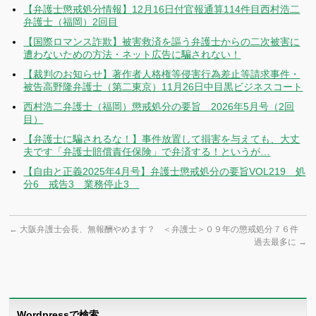
【弁護士懲戒処分情報】12月16日付官報通算114件目西村浩二
弁護士（福岡）2回目
【国際ロマンス詐欺】被害救済を謳う弁護士からの二次被害に
遭わないための方法・ネット広告に騙されない！
【裁判のお知らせ】著作者人格権等侵害行為差止等請求事件・
被告高野隆弁護士（第二東京）11月26日中目黒ビジネスコート
西村浩二弁護士（福岡）懲戒処分の要旨 2026年5月号（2回
目）
【弁護士に騙されるな！】事件放置して損害を与えても、大丈
夫です「弁護士賠償責任保険」で弁済する！というが…
【自由と正義2025年4月号】弁護士懲戒処分の要旨VOL219 処
分6 戒告3 業務停止3
←
大阪弁護士会長、無報酬やめます？
＜弁護士＞０９年の懲戒処分７６件
過去最多に
→
Wordpressで検索