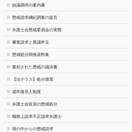
紛議調停の案内書
懲戒請求綱紀調査の提言
弁護士会懲戒委員会の実態
審査請求と異議申立
懲戒処分関係資料集
棄却された懲戒の議決書
【法テラス】処分措置
成年後見人制度
弁護士会役員の懲戒処分
職務上請求不正請求弁護士
塀の中からの懲戒請求