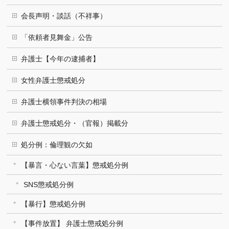
会長声明・談話（不祥事）
「依頼者見舞金」公告
弁護士【今年の逮捕者】
女性弁護士懲戒処分
弁護士横領事件判決の相場
弁護士懲戒処分・（官報）掲載分
処分例：倫理観の欠如
【暴言・心ない言葉】懲戒処分例
SNS懲戒処分例
【暴行】懲戒処分例
【事件放置】 弁護士懲戒処分例