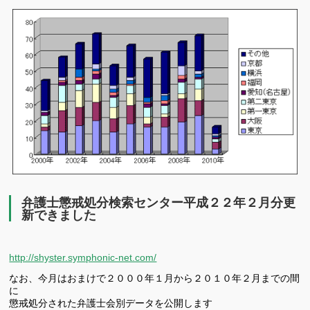
有
弁護士懲戒処分検索センター平成２２年２月分更
新できました
http://shyster.symphonic-net.com/
なお、今月はおまけで２０００年１月から２０１０年２月までの間
に
懲戒処分された弁護士会別データを公開します