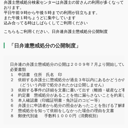
弁護士懲戒処分検索センターは弁護士の皆さんの利用が多くなって
おります。
平日午前９時から午後５時までの利用が目立ちます。
また午後１時ちょうどに集中しています
込み合ってる時はしばらくしてご利用ください
こちらもご利用ください。日弁連弁護士懲戒処分公開制度
「日弁連懲戒処分の公開制度」
日弁連の弁護士懲戒処分の公開は２００９年７月より開始していま
必要書類

１　申請書　住所　氏名　印

２　依頼する弁護士に懲戒処分が過去３年以内にあるかどうかのみ
　　（どういう内容で処分されたかは公開しません）

３　依頼する事件の詳細を文書に書いて出す（離婚・破産など事件
４　約定書　懲戒処分があることを他に漏らさないことを約束した
５　本人確認書（印鑑証明書・免許証のコピー等）

６　弁護士に申請者から処分の照会があったことを告げる了解書

７　懲戒処分を知って依頼をしなかった場合の理由を文書

８　郵便代別途　  手数料１０００円（消費税別） 