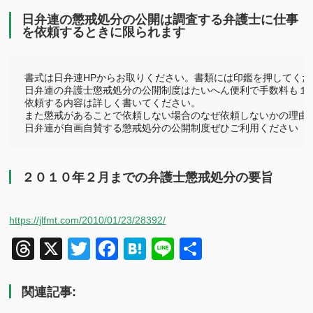
日弁連の懲戒処分の公開は調査する弁護士に仕事
を依頼するときに限られます
書式は日弁連HPからお取りください。書類には印鑑を押してくださ
日弁連の弁護士懲戒処分の公開制度はたいへん便利で手数料も１０
依頼する内容は詳しく書いてください。

また懲戒があることで依頼しない場合のなぜ依頼しないかの理由も
日弁連が自画自賛する懲戒処分の公開制度ぜひご利用ください 
２０１０年２月までの弁護士懲戒処分の要旨
https://jlfmt.com/2010/01/23/28392/
Threads
X
Twitter
Facebook
Hatena
Line
共
有
関連記事: