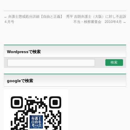
←
弁護士懲戒処分詳細【自由と正義】
秀平 吉朗弁護士（大阪）に対し不起訴
４月号
不当・検察審査会 2010年4月
→
Wordpressで検索
googleで検索