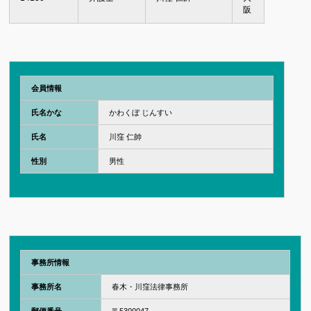
阪
会員情報
氏名かな
かわくぼ じんすい
氏名
川窪 仁帥
性別
男性
事務所情報
事務所名
春木・川窪法律事務所