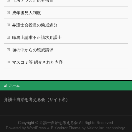
【法テラス】処分措置
成年後見人制度
弁護士会役員の懲戒処分
職務上請求不正請求弁護士
塀の中からの懲戒請求
マスコミ等 紹介された内容
ホーム
弁護士自治を考える会（サイト名）
Copyright ©
弁護士自治を考える会
All Rights Reserved.
Powered by
WordPress
&
BizVektor Theme
by Vektor,Inc. technology.