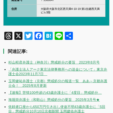
郵便番号
〒5300047
住所
大阪府大阪市北区西天満4-10-19 第1住建西天満
ビル3階
Threads
X
Twitter
Facebook
Hatena
Line
共
有
関連記事:
杉山程彦弁護士（神奈川）懲戒処分の要旨 2023年8月号
「弁護士法人アーク東京法律事務所への送金について」東京弁
護士会2023年11月7日
玉岡健祐弁護士（京都）懲戒処分の報道一覧 ああ～京都弁護
士会！ 2025年8月更新
【速報】苦情100件超の43歳弁護士に「4度目」懲戒処分…
海堀崇弁護士（和歌山）懲戒処分の要旨 2025年3月号★
依頼者口座から650万円引き出し使途不明43歳弁護士に「5回
目」懲戒処分10月10日京都新聞 玉岡建佑弁護士