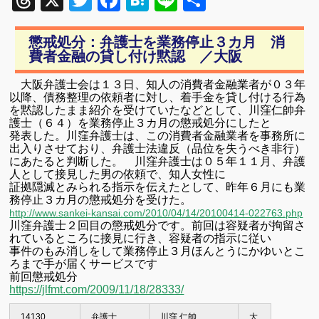
Threads
X
Twitter
Facebook
Hatena
Line
共
有
懲戒処分：弁護士を業務停止３カ月 消
費者金融の貸し付け黙認 ／大阪
大阪弁護士会は１３日、知人の消費者金融業者が０３年
以降、債務整理の
依頼者に対し、着手金を貸し付ける行為
を黙認したまま紹介を受けていた
などとして、川窪仁帥弁
護士（６４）を業務停止３カ月の懲戒処分にしたと
発表した。川窪弁護士は、この消費者金融業者を事務所に
出入りさせており、
弁護士法違反（品位を失うべき非行）
にあたると判断した。
川窪弁護士は０５年１１月、弁護
人として接見した男の依頼で、知人女性に
証拠隠滅とみられる指示を伝えたとして、昨年６月にも業
務停止３カ月の
懲戒処分を受けた。
http://www.sankei-kansai.com/2010/04/14/20100414-022763.php
川窪弁護士２回目の懲戒処分です。
前回は容疑者が拘留さ
れているところに接見に行き、容疑者の指示に従い
事件のもみ消しをして業務停止３月
ほんとうにかゆいとこ
ろまで手が届くサービスです
前回懲戒処分
https://jlfmt.com/2009/11/18/28333/
14130
弁護士
川窪 仁帥
大