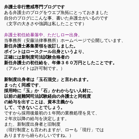
有
弁護士非行懲戒専門ブログです
ある弁護士のブログをウエブ魚拓にとっておきました
自分のブログにこんな事、書いた弁護士がいるのです
（文字の大きさや強調は私したことです）
弁護士初任給暴落中、
ただしロー出身。
当事務所（安藤法律事務所）ホームページで公開しています、
新任弁護士募集要領を改訂しました。
ポイントはロースクール出身というより、
正確には新制度司法試験合格者の
新任弁護士の初任給を、年俸３６０万円としたことです。
（アルバイトは許可制です。）
新制度出身者は「玉石混交」と言われます。
まったく同感です
。
採用時に「玉」か「石」かわからない人材に、
以前の超難関司法
試験経由の
弁護士と同程度
の給与を出すことは、資本主義から
して、できないことでしょう。
ですから採用後最初の１年間の業務処理を見て、
２年次以降の
給与を決定します。
また、新制度出身者と旧制度
（現行制度とも言われますが、
ローも「現行」では
ありますから紛らわしいですね。）