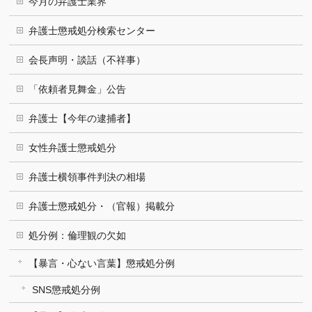
今月の弁護士業界
弁護士懲戒処分検索センター
会長声明・談話（不祥事）
「依頼者見舞金」公告
弁護士【今年の逮捕者】
女性弁護士懲戒処分
弁護士横領事件判決の相場
弁護士懲戒処分・（官報）掲載分
処分例：倫理観の欠如
【暴言・心ない言葉】懲戒処分例
SNS懲戒処分例