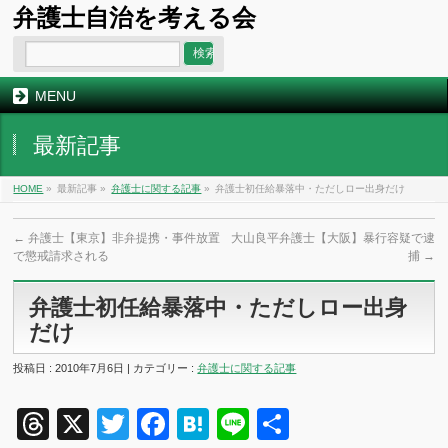
弁護士自治を考える会
MENU
最新記事
HOME
»
最新記事 »
弁護士に関する記事
»
弁護士初任給暴落中・ただしロー出身だけ
←
弁護士【東京】非弁提携・事件放置
大山良平弁護士【大阪】暴行容疑で逮
で懲戒請求される
捕
→
弁護士初任給暴落中・ただしロー出身
だけ
投稿日 : 2010年7月6日 | カテゴリー :
弁護士に関する記事
Threads
X
Twitter
Facebook
Hatena
Line
共