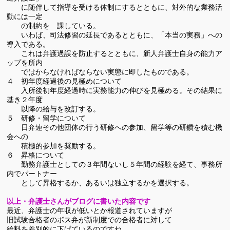
に随伴して指導を受ける体制にするとともに、対外的な業務活
動には一定
の制約を 課している。
いわば、司法修習の延長であるとともに、「本当の実務」への
導入である。
これは弁護過誤を防止するとともに、新人弁護士自身の能力ア
ップを所内
ではからなければならない実態に即したものである。
４ 初年度経過後の見極めについて
入所後初年度経過時に実務能力の伸びを見極める。その結果に
基き２年度
以降の給与を改訂する。
５ 研修・留学について
日弁連その他団体の行う研修への参加、留学等の研鑽を積む機
会への
積極的参加を奨励する。
６ 昇格について
勤務弁護士としての３年間ないし５年間の経験を経て、事務所
内でパートナー
として昇格するか、あるいは独立するかを選択する。
以上・弁護士さんがブログに書いた内容です
最近、弁護士の年収が低いとか報道されていますが
旧試験合格者のボス弁が新制度での合格者に対して
給料を差別的に下げているのですね