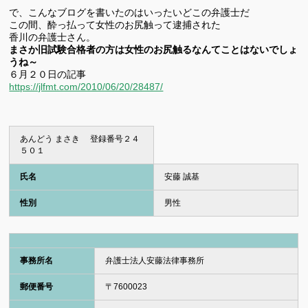
で、こんなブログを書いたのはいったいどこの弁護士だ
この間、酔っ払って女性のお尻触って逮捕された
香川の弁護士さん。
まさか旧試験合格者の方は女性のお尻触るなんてことはないでしょ
うね～
６月２０日の記事
https://jlfmt.com/2010/06/20/28487/
あんどう まさき
登録番号２４
５０１
氏名
安藤 誠基
性別
男性
事務所名
弁護士法人安藤法律事務所
郵便番号
〒
7600023