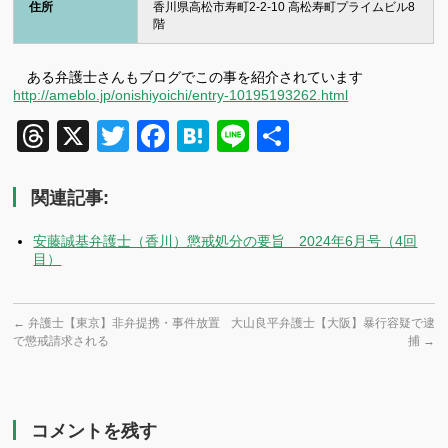
住所
香川県高松市寿町2-2-10 高松寿町プライムビル8
階
ある弁護士さんもブログでこの事を紹介されています
http://ameblo.jp/onishiyoichi/entry-10195193262.html
Threads
X
Twitter
Facebook
Hatena
Line
共
有
関連記事:
安藤誠基弁護士（香川）懲戒処分の要旨 2024年6月号（4回
目）
←
弁護士【東京】非弁提携・事件放置
大山良平弁護士【大阪】暴行容疑で逮
で懲戒請求される
捕
→
コメントを残す