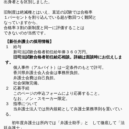
出身者とを区別しました。
旧制度は絶滅種とはいえ、直近の試験では合格率
１パーセントを
割り込んでいる超が数回つく難関と
なっていますから、
合格率３割の新制度と同一に評価することは
できないのが当然です。
【新任弁護士の採用情報】
１ 給与
新司法試験合格者初任給年俸３６０万円。
旧司法試験合格者初任給応相談。詳細は面談時にお伝えしま
す。
個人事件（アルバイト）は一定条件のもとで許可。
香川県弁護士会入会金は事務所負担。
弁護士会費は自己負担。
社会保険完備。
２ 応募手続
このページの申込フォームにより応募すること。
なお、ノン・スモーカー限定。
３ 指導について
当弁護士法人では所内規範として弁護士業務準則を置いてい
る。
初年度弁護士は所内では「弁護士助手」と して徹底して「法
廷弁護士」