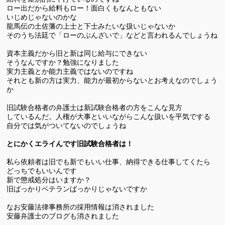
ロー出だから給料もロー！面白くもなんともない
いじめじゃないのかな
龍馬伝の土佐藩の上士と下士みたいな扱いじゃないか
そのうち法廷で「ローのぶんざいで」などと言われるんでしょうね
資本主義だから旧と新は同じ給与にできない
そうなんですか？勉強になりました
実力主義とか能力主義ではないのですね
それとも新の方は実力、能力が最初からないとお考えなのでしょう
か
旧試験合格者の弁護士は新試験合格者の方をこんな見方
しているんだ。人権が大事といいながらこんな扱いを平気でする
自分では気がついてないのでしょうね
とにかくエライんです旧試験合格者は！
私ら依頼者は旧でも新でもいい仕事、納得できる仕事してくたら
どっちでもいいんです
新で懲戒処分はいますか？
旧ばっかりベテランばっかりじゃないですか
なお安藤法律事務所の採用情報は消されました
安藤弁護士のブログも消されました