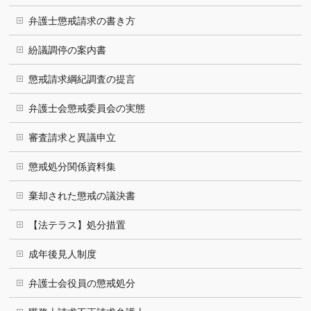
弁護士懲戒請求の書き方
紛議調停の案内書
懲戒請求綱紀調査の提言
弁護士会懲戒委員会の実態
審査請求と異議申立
懲戒処分関係資料集
棄却された懲戒の議決書
【法テラス】処分措置
成年後見人制度
弁護士会役員の懲戒処分