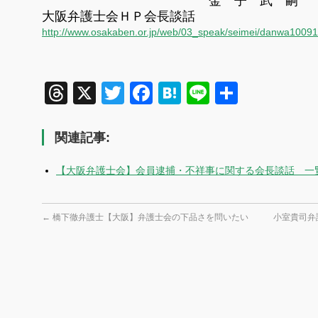
金 子 武 嗣
大阪弁護士会ＨＰ会長談話
http://www.osakaben.or.jp/web/03_speak/seimei/danwa10091
Threads
X
Twitter
Facebook
Hatena
Line
共
有
関連記事:
【大阪弁護士会】会員逮捕・不祥事に関する会長談話 一覧
←
橋下徹弁護士【大阪】弁護士会の下品さを問いたい
小室貴司弁