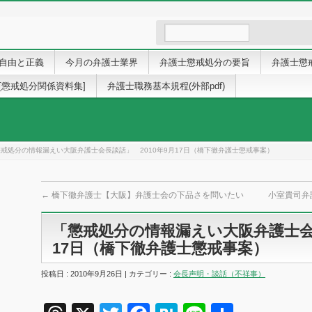
自由と正義
今月の弁護士業界
弁護士懲戒処分の要旨
弁護士懲
[懲戒処分関係資料集]
弁護士職務基本規程(外部pdf)
戒処分の情報漏えい大阪弁護士会長談話」 2010年9月17日（橋下徹弁護士懲戒事案）
←
橋下徹弁護士【大阪】弁護士会の下品さを問いたい
小室貴司弁
「懲戒処分の情報漏えい大阪弁護士会長
17日（橋下徹弁護士懲戒事案）
投稿日 : 2010年9月26日 | カテゴリー :
会長声明・談話（不祥事）