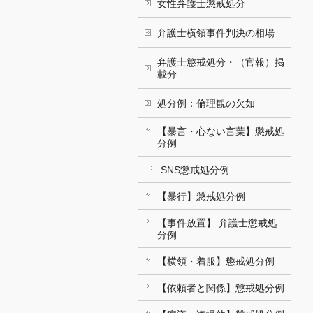
女性弁護士懲戒処分
弁護士横領事件判決の相場
弁護士懲戒処分・（官報）掲
載分
処分例：倫理観の欠如
【暴言・心ない言葉】懲戒処
分例
SNS懲戒処分例
【暴行】懲戒処分例
【事件放置】 弁護士懲戒処
分例
【横領・着服】懲戒処分例
【依頼者と関係】懲戒処分例