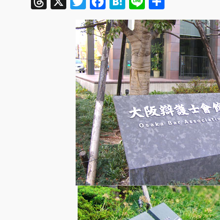
Threads
X
Twitter
Facebook
Hatena
Line
共
有