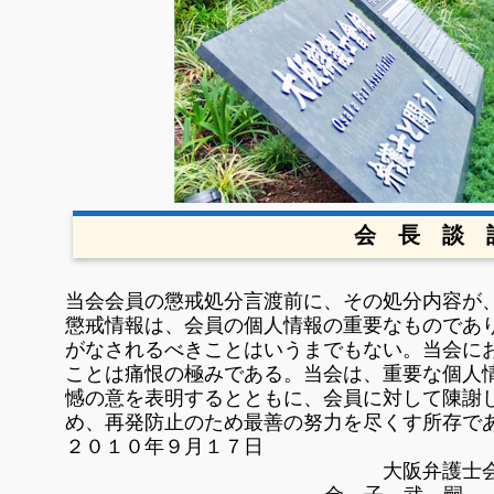
会 長 談 
当会会員の懲戒処分言渡前に、その処分内容が
懲戒情報は、会員の個人情報の重要なものであ
がなされるべきことはいうまでもない。当会に
ことは痛恨の極みである。当会は、重要な個人
憾の意を表明する
とともに、会員に対して陳謝
め、再発防止のため最善の努力を尽くす所存で
２０１０年９月１７日
大阪弁護士会会