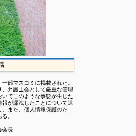
話
、一部マスコミに
掲載された。
り、弁護士会として
厳重な管理
おいてこの
ような事態が生じた
情報が漏洩したことについて遺
し、また、個人情報保護のた
ある。
長