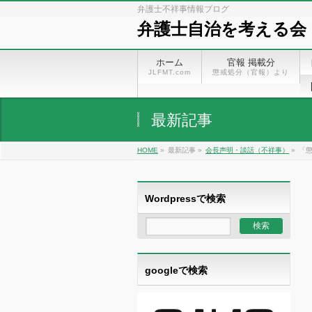
弁護士不祥事情報ブログ
弁護士自治を考える会
ホーム
官報 掲載分
JLFMT.com
懲戒処分（官報）より
最新記事
HOME
»
最新記事 »
会長声明・談話（不祥事）
»
「懲
Wordpressで検索
googleで検索