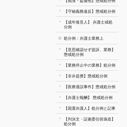
【痴漢・盗撮他】懲戒処分例
【守秘義務違反】懲戒処分例
【成年後見人】 弁護士戒処
分例
処分例：弁護士業務上
【意思確認せず提訴、業務】
懲戒処分例
【業務停止中の業務】処分例
【非弁提携】懲戒処分例
【医療過誤事件】懲戒処分例
【弁護士報酬】 懲戒処分例
【国選弁護人】処分例と記事
【判決文・証拠委任状偽造】
処分例