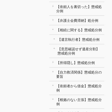
【依頼人を裏切った】懲戒処
分例
【弁護士会費滞納】処分例
【相続に関する】懲戒処分例
【遺言執行者】懲戒処分例
【意思確認せず遺産分割】
懲戒処分例
【所得隠し】懲戒処分例
【自力救済関係】懲戒処分の
要旨
【依頼者から借金】懲戒処分
例
【根拠のない主張】懲戒処分
例