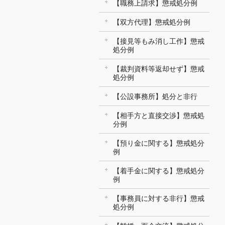
【職務上請求】懲戒処分例
【双方代理】懲戒処分例
【接見等もみ消し工作】懲戒
処分例
【裁判資料等返却せず】懲戒
処分例
【公設事務所】処分と非行
【相手方と直接交渉】懲戒処
分例
【預り金に関する】懲戒処分
例
【着手金に関する】懲戒処分
例
【事務員に対する非行】懲戒
処分例