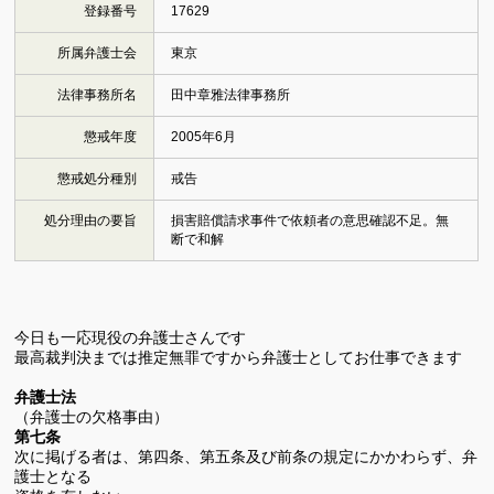
登録番号
17629
所属弁護士会
東京
法律事務所名
田中章雅法律事務所
懲戒年度
2005年6月
懲戒処分種別
戒告
処分理由の要旨
損害賠償請求事件で依頼者の意思確認不足。無
断で和解
今日も一応現役の弁護士さんです
最高裁判決までは推定無罪ですから弁護士としてお仕事できます
弁護士法
（弁護士の欠格事由）
第七条
次に掲げる者は、第四条、第五条及び前条の規定にかかわらず、弁
護士となる