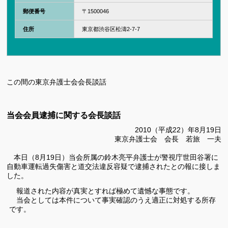
郵便番号
〒
1500046
住所
東京都渋谷区松濤2-7-7
この間の東京弁護士会会長談話
当会会員逮捕に関する会長談話
2010（平成22）年8月19日
東京弁護士会 会長 若旅 一夫
本日（8月19日）当会所属の鈴木亮平弁護士が警視庁世田谷署に
自動車運転過失傷害と
道交法違反容疑で逮捕されたとの報に接しま
した。
報道された内容が真実とすれば極めて遺憾な事態です。
当会としては本件について事実確認のうえ適正に対処する所存
です。