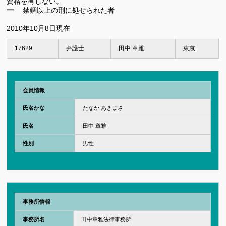
資格を有しない。
一
禁錮以上の刑に処せられた者
2010年10月8日現在
17629
弁護士
田中 章雅
東京
会員情報
氏名かな
たなか あきまさ
氏名
田中 章雅
性別
男性
事務所情報
事務所名
田中章雅法律事務所