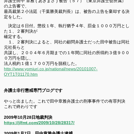
弁護士田中 章雅 ( あきまさ ) 被告（５７）（東京弁護士会所属）
の上告審で、
最高裁第２小法廷（千葉勝美裁判長）は、被告の上告を棄却する決
定をした。
決定は６日付。懲役１年、執行猶予４年、罰金１０００万円とし
た１、２審判決が
確定する。
１、２審判決によると、同社の顧問弁護士だった田中被告は同社
元社長らと
共謀し、２００４年６月期までの１年間に同社の所得約３億９００
０万円を隠し、
法人税約１億１７００万円を脱税した。
http://www.yomiuri.co.jp/national/news/20101007-
OYT1T01170.htm
弁護士非行懲戒専門ブログです
やっと出ました。これで田中章雅弁護士の刑事事件での有罪判決
これで終わりです
2009年10月28日地裁判決
https://jlfmt.com/2009/10/28/28317/
2009年1月7日 田中章雅弁護士逮捕