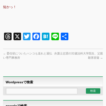
短かっ！
Threads
X
Twitter
Facebook
Hatena
Line
共
有
←
委任状についたハンコも送れと過払
弁護士志望の32歳法科大学院生、父親
い専門事務所
殺害容疑
→
Wordpressで検索
googleで検索