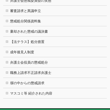
弁護士会懲戒委員会の実態
審査請求と異議申立
懲戒処分関係資料集
棄却された懲戒の議決書
【法テラス】処分措置
成年後見人制度
弁護士会役員の懲戒処分
職務上請求不正請求弁護士
塀の中からの懲戒請求
マスコミ等 紹介された内容