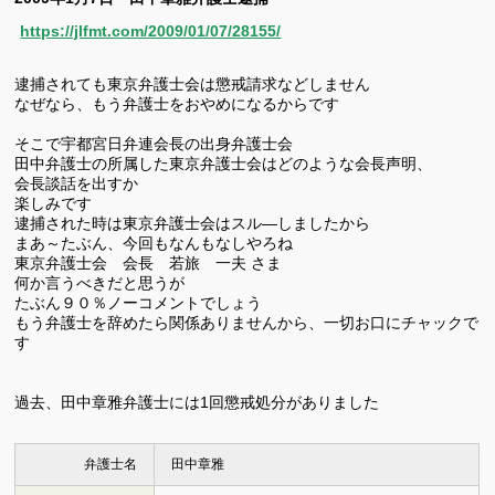
https://jlfmt.com/2009/01/07/28155/
逮捕されても東京弁護士会は懲戒請求などしません
なぜなら、もう弁護士をおやめになるからです
そこで宇都宮日弁連会長の出身弁護士会
田中弁護士の所属した東京弁護士会はどのような会長声明、
会長談話を出すか
楽しみです
逮捕された時は東京弁護士会はスル―しましたから
まあ～たぶん、今回もなんもなしやろね
東京弁護士会 会長 若旅 一夫 さま
何か言うべきだと思うが
たぶん９０％ノーコメントでしょう
もう弁護士を辞めたら関係ありませんから、一切お口にチャックで
す
過去、田中章雅弁護士には1回懲戒処分がありました
弁護士名
田中章雅