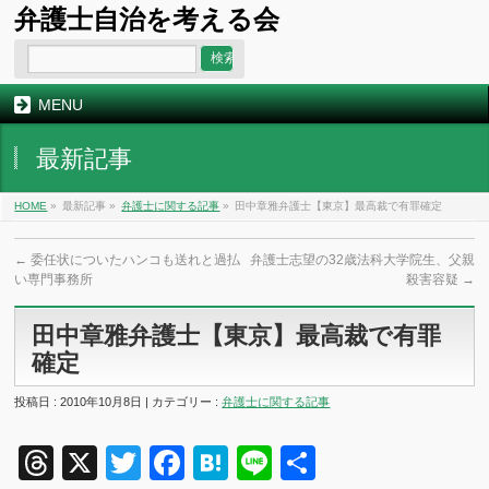
弁護士自治を考える会
MENU
最新記事
HOME
»
最新記事 »
弁護士に関する記事
»
田中章雅弁護士【東京】最高裁で有罪確定
←
委任状についたハンコも送れと過払
弁護士志望の32歳法科大学院生、父親
い専門事務所
殺害容疑
→
田中章雅弁護士【東京】最高裁で有罪
確定
投稿日 : 2010年10月8日 | カテゴリー :
弁護士に関する記事
Threads
X
Twitter
Facebook
Hatena
Line
共