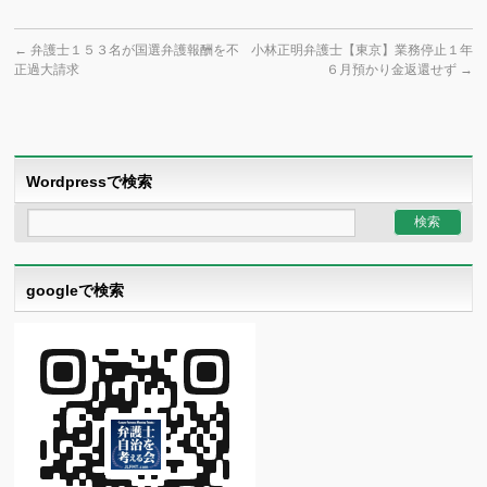
←
弁護士１５３名が国選弁護報酬を不
小林正明弁護士【東京】業務停止１年
正過大請求
６月預かり金返還せず
→
Wordpressで検索
googleで検索