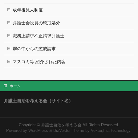
成年後見人制度
弁護士会役員の懲戒処分
職務上請求不正請求弁護士
塀の中からの懲戒請求
マスコミ等 紹介された内容
ホーム
弁護士自治を考える会（サイト名）
Copyright ©
弁護士自治を考える会
All Rights Reserved.
Powered by
WordPress
&
BizVektor Theme
by Vektor,Inc. technology.