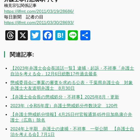
楠見宗弘関係記事
https://jlfmt.com/2011/03/19/28686/
毎日新聞 記者の目
https://jlfmt.com/2011/03/30/28693/
Threads
X
Twitter
Facebook
Hatena
Line
共
有
関連記事:
【2023年弁護士会会長談話一覧】逮捕・起訴・不祥事「弁護士
自治を考える会」12月6日総数17件過去最多
懲戒委員会に事案の審査を求める公表・千葉県弁護士会 対象
弁護士大友道明弁護士 8月30日
【弁護士会会長の懲戒処分・不祥事】2025年8月・更新
2023年（令和5年度）弁護士懲戒処分件数決定 120件
【弁護士懲戒処分情報】4月25日付官報通算45件目加島康介弁
護士（広島）除名
2024年上半期 弁護士の逮捕・不祥事 一挙公開 【弁護士自
治を考える会】7月1日