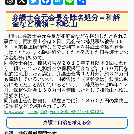
Threads
X
Twitter
Facebook
Hatena
Line
共
有
弁護士会元会長を除名処分＝和解
金など横領－和歌山
和歌山弁護士会元会長が和解金などを横領したとされる
事件で、同弁護士会は８日、元会長の楠見宗弘被告（６
６）＝業務上横領罪などで公判中＝を弁護士資格を剥奪
（はくだつ）する除名処分にしたと発表した同弁護士会の
除名処分は初めて。
同弁護士会は、楠見被告が２０１０年７月以降３回にわた
り、預かっていた和解金や保釈保証金など計４８０万円を
私的に流用したと認定。弁護士会費９カ月分計約３２万円
も滞納しているといい、同被告は「（横領金は）負債の返
済に充てた」と話しているという。 楠見被告は昨年１２
月、保釈保証金１３０万円を着服したとして和歌山地検に
逮捕された。
同弁護士会が告発し、現在までに計１３００万円の業務上
横領罪などで起訴されている
http://www.jiji.com/jc/c?g=soc_30&k=2011040801047
弁護士自治を考える会
弁護士非行懲戒専門です