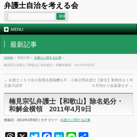
弁護士自治を考える会
MENU
最新記事
HOME
»
最新記事 »
弁護士に関する記事
»
楠見宗弘弁護士【和歌山】除名処分・和解金横領 2011年4月9日
←
弁護士１５３名が国選弁護報酬を不
小林正明弁護士【東京】業務停止１年
正過大請求
６月預かり金返還せず
→
楠見宗弘弁護士【和歌山】除名処分・
和解金横領 2011年4月9日
投稿日 : 2011年4月8日 | カテゴリー :
弁護士に関する記事