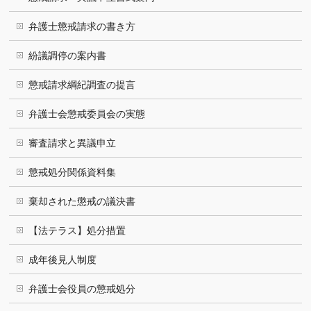
弁護士懲戒請求の書き方
紛議調停の案内書
懲戒請求綱紀調査の提言
弁護士会懲戒委員会の実態
審査請求と異議申立
懲戒処分関係資料集
棄却された懲戒の議決書
【法テラス】処分措置
成年後見人制度
弁護士会役員の懲戒処分