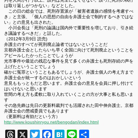
判を人間が行う以上、誤判は完全になくせない。誤った死刑の執行
は取り返しがつかない」などとした。
この日の総会では、死刑存置派が「被害者遺族の感情を考慮すべ
き」と主張、「個人の思想の自由を弁護士会で制約するべきではな
い」との意見も出された。
小川会長は「死刑の論議は国内外で重要性を増しており、引き続
き議論するべきだ」と話した。
（
2012年3月9日
読売)
弁護士のすべてが死刑廃止論者ではないということだ
京都弁護士会としたらいち早く全国に向けて死刑廃止ということを
アピールしたかったことでしょうが
光市事件や最近の残忍な事件を見て多くの弁護士も死刑存続の声を
上げたということでしょう
確かに冤罪ということもあるでしょうが、弁護士個人の考え方まで
弁護士会が統一するのはおかしいという
意見ももっともだと思います。弁護士会の意見を会員に押し付けて
はいけないと思います
世間の考え方も柔軟に取り入れていくことの方が大事と私も思いま
す
その急先鋒は先日の更新料裁判でも活躍された田中伸弁護士。京都
弁護士会の懲戒委員でもあります
（更新料は有効だという方）
http://www.koushinryou.net/bengodan/index.html
Threads
X
Twitter
Facebook
Hatena
Line
共