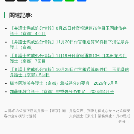
有
関連記事:
【弁護士懲戒処分情報】8月25日付官報通算76件目玉岡建佑弁
護士（京都）4回目
【弁護士懲戒処分情報】11月20日付官報通算96件目下浦弘章弁
護士（京都）
【弁護士懲戒処分情報】1月19日付官報通算13件目黒田充治弁
護士（京都）7回目
【弁護士懲戒処分情報】10月28日付官報通算96件目 玉岡謙佑
弁護士（京都）5回目
橋本阿玲芙弁護士（京都）懲戒処分の要旨 2026年5月号
加藤明雄弁護士（京都）懲戒処分の要旨 2024年4月号
←
除名の佐藤正勝元弁護士【東京】顧
弁論欠席、判決も伝えなかった遠藤安
客の金を横領で逮捕
夫弁護士【東京】業務停止１月の懲戒
処分
→