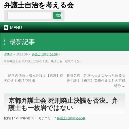
弁護士自治を考える会
MENU
最新記事
HOME
»
最新記事 »
弁護士に関する記事
»
京都弁護士会 死刑廃止決議を否決。弁護士も一枚岩ではない
←
除名の佐藤正勝元弁護士【東京】顧
弁論欠席、判決も伝えなかった遠藤安
客の金を横領で逮捕
夫弁護士【東京】業務停止１月の懲戒
処分
→
京都弁護士会 死刑廃止決議を否決。弁
護士も一枚岩ではない
投稿日 : 2012年3月9日 | カテゴリー :
弁護士に関する記事