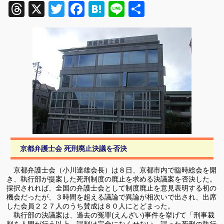
Threads
X
Twitter
Facebook
Hatena
Line
共
有
京都弁護士会 死刑廃止決議を否決
京都弁護士会（小川達雄会長）は８日、京都市内で臨時総会を開
き、執行部が提案した死刑制度の廃止を求める決議案を否決した。
採択されれば、全国の弁護士会として制度廃止を意見表明する初の
機会だったが、３時間を超える議論で異論が相次いで出され、出席
した会員２２７人のうち賛成は８０人にとどまった。
執行部の決議案は、過去の冤罪(えんざい)事件を挙げて「刑事裁