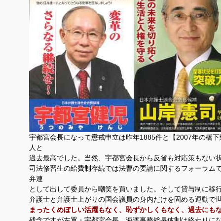
宇都宮会長になって懲戒申立は昨年1885件と【2007年の橋下
人と
過去最高でした。当然、宇都宮会長から反省も対応策もない
司法修習生の給費制存続では法曹の要請に関するフォーラム
弁連
として出して委員から嘲笑を買いました。そして貸与制に移
弁護士と弁護士上がりの国会議員の身内だけを固める運動で
まったくめぼしい活躍もなく、恥ずかしくもなく、過去にもな
残念ですが左翼・宇都宮会長。海渡事務総長体制は終わりに