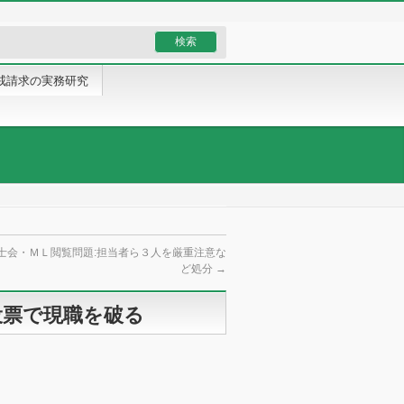
戒請求の実務研究
士会・ＭＬ閲覧問題:担当者ら３人を厳重注意な
ど処分
→
投票で現職を破る