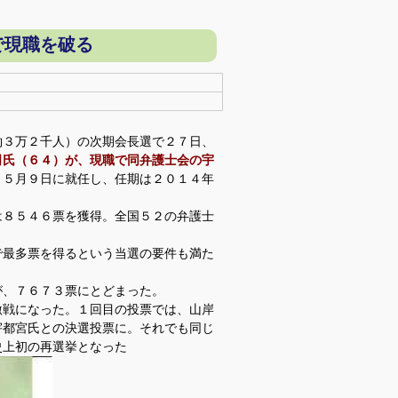
で現職を破る
３万２千人）の次期会長選で２７日、
司氏（６４）が、現職で同弁護士会の宇
。５月９日に就任し、任期は２０１４年
８５４６票を獲得。全国５２の弁護士
で最多票を得るという当選の要件も満た
が、７６７３票にとどまった。
戦になった。１回目の投票では、山岸
宇都宮氏との決選投票に。それでも同じ
史上初の再選挙となった