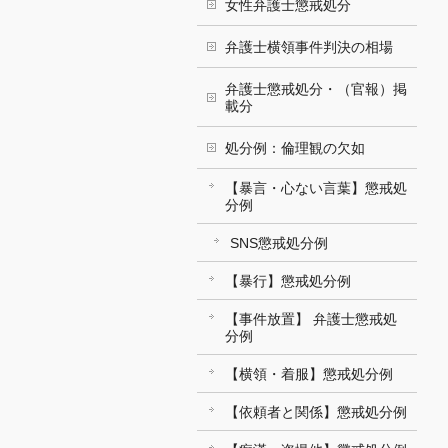
女性弁護士懲戒処分
弁護士横領事件判決の相場
弁護士懲戒処分・（官報）掲
載分
処分例：倫理観の欠如
【暴言・心ない言葉】懲戒処
分例
SNS懲戒処分例
【暴行】懲戒処分例
【事件放置】 弁護士懲戒処
分例
【横領・着服】懲戒処分例
【依頼者と関係】懲戒処分例