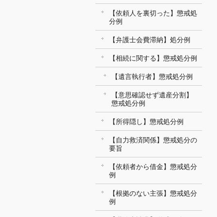
【依頼人を裏切った】懲戒処
分例
【弁護士会費滞納】処分例
【相続に関する】懲戒処分例
【遺言執行者】懲戒処分例
【意思確認せず遺産分割】
懲戒処分例
【所得隠し】懲戒処分例
【自力救済関係】懲戒処分の
要旨
【依頼者から借金】懲戒処分
例
【根拠のない主張】懲戒処分
例