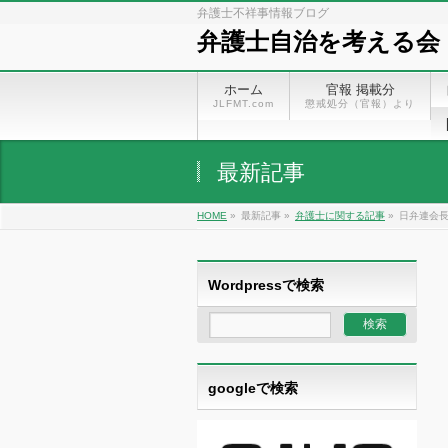
弁護士不祥事情報ブログ
弁護士自治を考える会
ホーム
官報 掲載分
JLFMT.com
懲戒処分（官報）より
最新記事
HOME
»
最新記事 »
弁護士に関する記事
»
日弁連会
Wordpressで検索
googleで検索