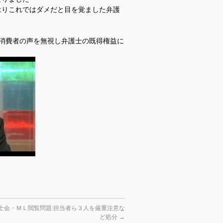
はりこれではダメだと目を覚ました弁護
消費者の声を無視し弁護士の既得権益に
士会・ＭＬ閲覧問題:担当者ら３人を厳重注意な
ど処分
→