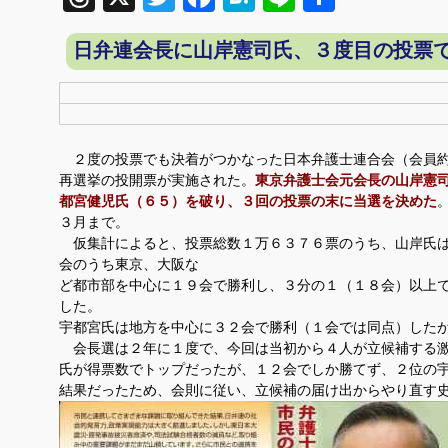
有
日弁連会長に山岸憲司氏、３度目の投票
２度の投票でも決着がつかなった日本弁護士連合会（会員約
再選挙の投開票が実施された。
東京弁護士会元会長の山岸憲
都宮健児氏（６５）を破り、３回の投票の末に当選を決めた
３月まで。
仮集計によると、投票総数１万６３７６票のうち、山岸氏は
会のうち東京、大阪な
ど都市部を中心に１９会で勝利し、３分の１（１８会）以上
した。
宇都宮氏は地方を中心に３２会で勝利（１会では同点）した
会長選は２年に１度で、今回は当初から４人が立候補する激
氏が得票数でトップだったが、１２会でしか勝てず、２位の
結果だったため、会則に従い、立候補の届け出からやり直す