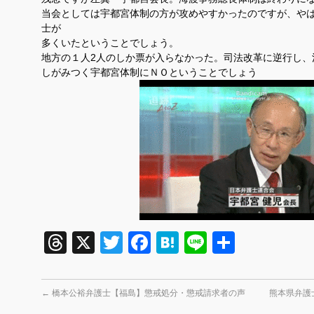
当会としては宇都宮体制の方が攻めやすかったのですが、や
士が
多くいたということでしょう。
地方の１人2人のしか票が入らなかった。司法改革に逆行し、
しがみつく宇都宮体制にＮＯということでしょう
Threads
X
Twitter
Facebook
Hatena
Line
共
有
←
橋本公裕弁護士【福島】懲戒処分・懲戒請求者の声
熊本県弁護