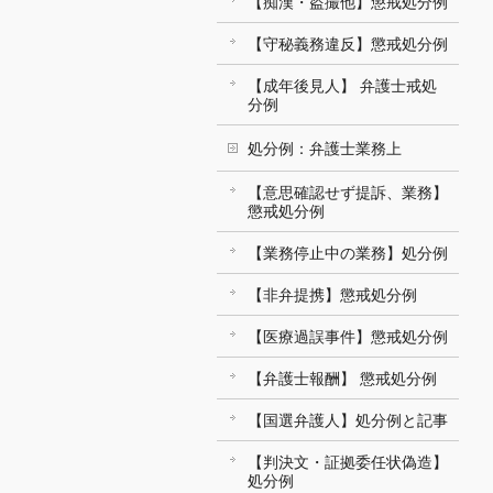
【痴漢・盗撮他】懲戒処分例
【守秘義務違反】懲戒処分例
【成年後見人】 弁護士戒処
分例
処分例：弁護士業務上
【意思確認せず提訴、業務】
懲戒処分例
【業務停止中の業務】処分例
【非弁提携】懲戒処分例
【医療過誤事件】懲戒処分例
【弁護士報酬】 懲戒処分例
【国選弁護人】処分例と記事
【判決文・証拠委任状偽造】
処分例