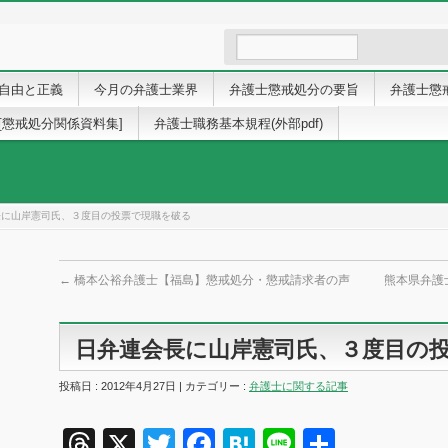
自由と正義
今月の弁護士業界
弁護士懲戒処分の要旨
弁護士懲
[懲戒処分関係資料集]
弁護士職務基本規程(外部pdf)
長に山岸憲司氏、３度目の投票で現職を破る
←
橋本公裕弁護士【福島】懲戒処分・懲戒請求者の声
熊本県弁護
日弁連会長に山岸憲司氏、３度目の
投稿日 : 2012年4月27日 | カテゴリー :
弁護士に関する記事
Threads
X
Twitter
Facebook
Hatena
Line
共