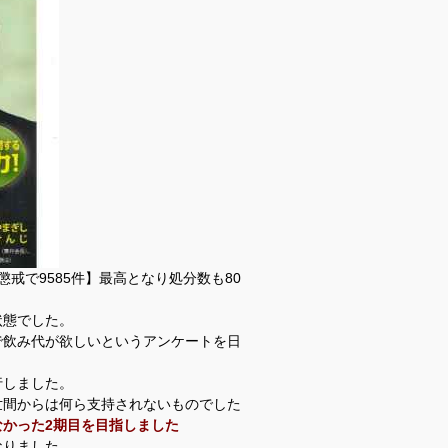
懲戒で9585件】最高となり処分数も80
状態でした。
で飲み代が欲しいというアンケートを日
行しました。
世間からは何ら支持されないものでした
かった2期目を目指しました
なりました