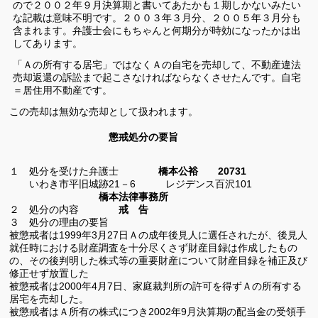
ので２００２年９月決算期と書いてあたかも１期しかないみたい
な記載は意味不明です。２００３年３月分、２００５年３月分も
含まれます。弁護士会にもちゃんと何期分が時効になったかは出
してあります。
「Ａの所有する居宅」ではなくＡの自宅を売却して、不動産違法
売却返還の訴訟まで起こさなければならなくさせたんです。自宅
＝居住用不動産です。
この売却は無効な売却として扱われます。
懲戒処分の要旨
１ 処分を受けた弁護士
橋本公裕
20731
いわき市平旧城跡
21
－
6
レジデンス百沢
101
橋本法律事務所
２ 処分の内容
戒 告
３ 処分の理由の要旨
被懲戒者は
1999
年
3
月
27
日Ａの成年後見人に選任されたが、後見人
就任時における財産調査を十分尽くさず財産目録は作成したもの
の、その後判明した株式等の重要財産について財産目録を補正及び
修正せず放置した
被懲戒者は
2000
年
4
月
7
日、家庭裁判所の許可を得ずＡの所有する
居宅を売却した。
被懲戒者はＡ所有の株式につき
2002
年
9
月決算期の配当金の受領手