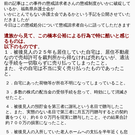
前の記事はこの事件の懲戒請求者さんの懲戒制度がいかに破綻して
いるか、福島県弁護士会が
いかにとんでもない弁護士会であるかという手記を公開させていた
だきましたが
今日はこの懲戒処分について懲戒請求者自らに語ってしただきます
遺族から見て、この橋本公裕による行為で特に酷いと感じ
るものは、
以下のものです
。
１．被後見人の２５年も居住していた自宅は、居住不動産
なので売却許可を裁判所から得なければ売れないが、適法
な手続を一切取らずに売り払ってしまったこと。
また、その自宅は不当に安く売り払ったものであったこ
と。
２．自宅にあった荷物等が所在不明になってしまっていること。
３．多数の株式の配当金の受領手続を怠って、時効にして消滅さ
せたこと。
４．被後見人の預貯金を第三者に謝礼という名目で贈与したこ
と。また、実態のない名目で第三者に月五万円贈与するとの契約
書をつくり、約６００万円を現実に贈与したこと。その結果合計
約７００万の損害になったこと。
５．被後見人の入所していた老人ホームへの支払を半年近くも怠