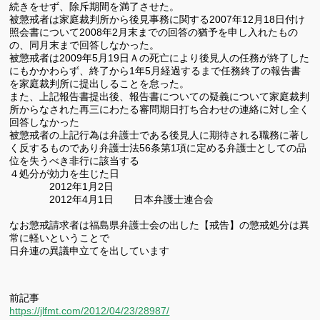
続きをせず、除斥期間を満了させた。
被懲戒者は家庭裁判所から後見事務に関する
2007
年
12
月
18
日付け
照会書について
2008
年
2
月末までの回答の猶予を申し入れたもの
の、同月末まで回答しなかった。
被懲戒者は
2009
年
5
月
19
日Ａの死亡により後見人の任務が終了した
にもかかわらず、終了から
1
年
5
月経過するまで任務終了の報告書
を家庭裁判所に提出しることを怠った。
また、上記報告書提出後、報告書についての疑義について家庭裁判
所からなされた再三にわたる審問期日打ち合わせの連絡に対し全く
回答しなかった
被懲戒者の上記行為は弁護士である後見人に期待される職務に著し
く反するものであり弁護士法
56
条第
1
項に定める弁護士としての品
位を失うべき非行に該当する
４処分が効力を生じた日
2012
年
1
月
2
日
2012
年
4
月
1
日 日本弁護士連合会
なお懲戒請求者は福島県弁護士会の出した【戒告】の懲戒処分は異
常に軽いということで
日弁連の異議申立てを出しています
前記事
https://jlfmt.com/2012/04/23/28987/