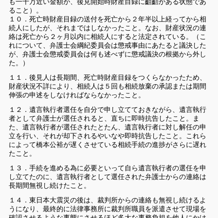
も一千万近い金額が、後見開始時財産目録に齟齬がある状態であ
ること）。
１０．死亡時財産目録の送付を死亡から２年半以上経ってから相
続人にしたが、それまではしなかったこと。なお、財産状況の連
絡は死亡から２ヶ月以内に相続人にすると法定されている。（こ
れについて、弁護士会綱紀委員会は懲戒事由にあたると議決した
が、弁護士会懲戒委員会は何も述べずに懲戒議決の根拠から外し
た。）
１１．後見人は長期間、死亡時財産目録をつくらなかったため、
財産状況不詳により、相続人は５回も相続放棄の承認または期間
伸張の申述をしなければならなかったこと。
１２．遺言執行者選任を自分で申し立てておきながら、遺言執行
者として弁護士が選任されると、直ちに即時抗告したこと。ま
た、遺言執行者が選任されたとたん、遺言執行者に対し解任の申
立を行い、それが却下されるやいなや即時抗告したこと。これら
によって橋本公裕が遅くさせている相続手続の進捗がさらに遅れ
たこと。
１３．手続を進める為に必要といって自ら遺言執行者の選任を申
し立てたのに、遺言執行者として選任された弁護士からの連絡は
長期間無視し続けたこと。
１４．東日本大震災の後は、裁判所からの連絡も無視し続けるよ
うになり、最終的に法律事務所に裁判所職員を派遣させて現場を
確認させるような事態にさせるほど多大な事務負担を他人にかけ