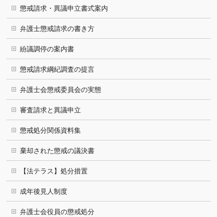
懲戒請求・異議申立書式案内
弁護士懲戒請求の書き方
紛議調停の案内書
懲戒請求綱紀調査の提言
弁護士会懲戒委員会の実態
審査請求と異議申立
懲戒処分関係資料集
棄却された懲戒の議決書
【法テラス】処分措置
成年後見人制度
弁護士会役員の懲戒処分