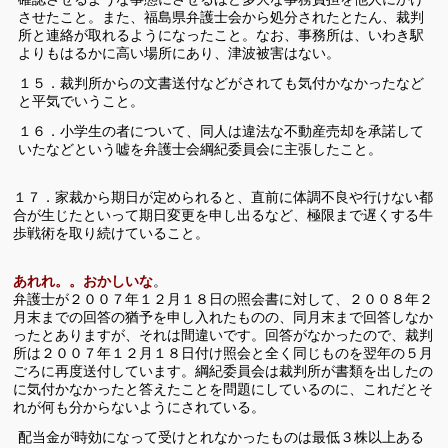
させたこと。また、福島県弁護士会から処分されたとたん、裁判
所と連絡が取れるようになったこと。なお、事務所は、いわき駅
よりもはるかに高い場所にあり、津波被害はない。
１５．裁判所からの文書送付などがされても気付かなかったなど
と平気でいうこと。
１６．小学生の者について、同人は違法な不動産売却を承諾して
いたなどという嘘を弁護士会綱紀委員会に主張したこと。
１７．家裁から期日が定められると、直前に体調不良や行けない都
合が生じたといって期日変更を申し出るなど、極限まで遅くする牛
歩戦術を取り続けていること。
あれれ。。おかしいな
。
弁護士が２００７年１２月１８日の照会書に対して、２００８年２
月末までの回答の猶予を申し入れたものの、同月末まで回答しなか
ったとありますが、それは間違いです。回答がなかったので、裁判
所は２００７年１２月１８日付け照会と全く同じものを翌年の５月
ごろに再度送付しています。綱紀委員会は裁判所が書類を出したの
に気付かなかったと答えたことを問題にしているのに、これだとそ
れが何も分からないようにされている。
配当金が時効になって受けとれなかったものは最低３株以上ある