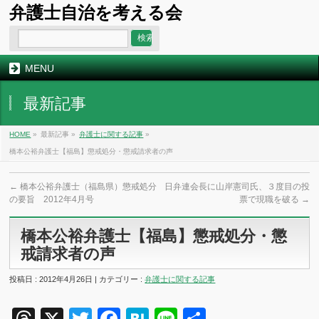
弁護士自治を考える会
MENU
最新記事
HOME
»
最新記事 »
弁護士に関する記事
»
橋本公裕弁護士【福島】懲戒処分・懲戒請求者の声
←
橋本公裕弁護士（福島県）懲戒処分
日弁連会長に山岸憲司氏、３度目の投
の要旨 2012年4月号
票で現職を破る
→
橋本公裕弁護士【福島】懲戒処分・懲
戒請求者の声
投稿日 : 2012年4月26日 | カテゴリー :
弁護士に関する記事