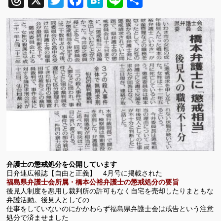
Threads
X
Twitter
Facebook
Hatena
Line
共
有
弁護士の懲戒処分を公開しています
日弁連広報誌【自由と正義】 4月号に掲載された
福島県弁護士会所属・橋本公裕弁護士の懲戒処分の要旨
後見人制度を悪用し裁判所の許可もなく自宅を売却したりまともな
弁護活動。後見人としての
仕事をしていないのにかかわらず福島県弁護士会は戒告という注意
処分で済ませました