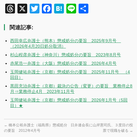
Threads
X
Twitter
Facebook
Hatena
Line
共
有
関連記事:
西田幸広弁護士（熊本）懲戒処分の要旨 2025年9月号
（2026年4月20日処分取消）
杉山程彦弁護士（神奈川）懲戒処分の要旨 2023年8月号
赤尾浩一弁護士（大阪）懲戒処分の要旨 2026年4月号
玉岡健祐弁護士（京都）懲戒処分の要旨 2025年11月号 （4
回目）
黒田充治弁護士（京都）裁決の公告（変更）の要旨 業務停止8
月⇒業務停止4月 2023年11月号
玉岡健祐弁護士（京都）懲戒処分の要旨 2026年1月号（5回
目）★
←
橋本公裕弁護士（福島県）懲戒処分
日弁連会長に山岸憲司氏、３度目の投
の要旨 2012年4月号
票で現職を破る
→