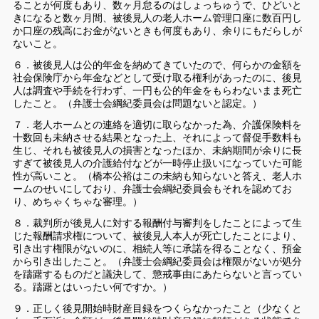
ることが何度もあり、数ヶ月怠るのはしょっちゅうで、ひどいと
きになると数ヶ月間、被後見人の老人ホーム管理口座に数百円し
か口座の残高にお金がないときも何度もあり、余りにもだらしが
ないこと。
６．被後見人は公的年金を納めてきていたので、何らかの金額を
社会保険庁から年金などとして受け取る権利があったのに、後見
人は調査や手続を行わず、一円も公的年金をもらわないまま死亡
したこと。（弁護士会綱紀委員会は問題ないと認定。）
７．老人ホームとの連絡を適切に取らなかった為、介護保険料を
十数回も未納させる結果となった上、それによって督促手数料も
生じ、それも被後見人の損害となったほか、未納期間が余りに長
すぎて被後見人の介護給付などが一時停止扱いになっていた可能
性が高いこと。（橋本公裕はこの未納も知らないと答え、老人ホ
ームのせいにしており、弁護士会綱紀委員会もそれを認めてお
り、めちゃくちゃな審理。）
８．裁判所が後見人に対する報酬付与審判をしたことによって生
じた報酬請求権について、被後見人本人が死亡したことにより、
引き出す権限がないのに、相続人等に承諾を得ることなく、預金
から引き出したこと。（弁護士会綱紀委員会は権限がないが処分
を躊躇するものだと議決して、懲戒事由にあたらないと言ってい
る。躊躇とはいったい何ですか。）
９．正しく後見開始時財産目録をつくらなかったこと（少なくと