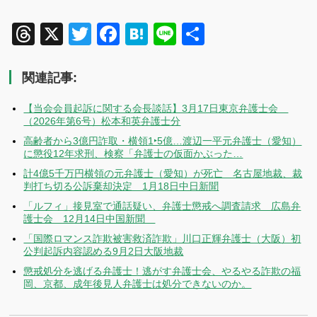
Threads
X
Twitter
Facebook
Hatena
Line
共
有
関連記事:
【当会会員起訴に関する会長談話】3月17日東京弁護士会
（2026年第6号）松本和英弁護士分
高齢者から3億円詐取・横領1‣5億…渡辺一平元弁護士（愛知）
に懲役12年求刑、検察「弁護士の仮面かぶった…
計4億5千万円横領の元弁護士（愛知）が死亡 名古屋地裁、裁
判打ち切る公訴棄却決定 1月18日中日新聞
「ルフィ」接見室で通話疑い、弁護士懲戒へ調査請求 広島弁
護士会 12月14日中国新聞
「国際ロマンス詐欺被害救済詐欺」川口正輝弁護士（大阪）初
公判起訴内容認める9月2日大阪地裁
懲戒処分を逃げる弁護士！逃がす弁護士会、やるやる詐欺の福
岡、京都、成年後見人弁護士は処分できないのか。