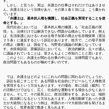
す。
しかし、と言うか、実は、弁護士の仕事はそれだけではありませ
ん。弁護士法という法律があり、その第１条１項には、こう書かれ
ています。
「弁護士は、基本的人権を擁護し、社会正義を実現することを使
命とする。」
現代社会においては、「基本的人権の擁護」も「社会正義の実
現」も、法律だけでは解決できない問題が山積みしています。例え
ば、生活保護におけるいわゆる母子加算の廃止が生存権保障（憲法
２５条）に違反するという訴訟があります。他方で、この母子加算
の廃止（撤廃）は、国会でも、与野党の議論の対象になっていま
す。水俣病訴訟、原爆訴訟においても、「政治的解決」云々が盛ん
に議論されていることは、皆さんもよくご存知のことと思います。
このように、弁護士が関わる仕事の中には、法律問題でもあり、
政治問題でもあるものが極めて多いのです。
では、弁護士はどのようにこれらの問題に関わるのでしょうか。
訴訟を起こすことで、ある問題を社会的にアピールして人権救済
を実現するという方法もあります。その場合、単に法廷（裁判）で
の活動だけではなく、広く、社会的な運動をする場合も少なくあり
ません。そして、その延長上に、政治活動をする、あるいは、端的
に、政治家になるという方法もあります。人権活動家であった弁護
士が大統領になるという例は、米国のオバマ大統領の例を挙げるま
でもなく、世界各国で数多く見られます。