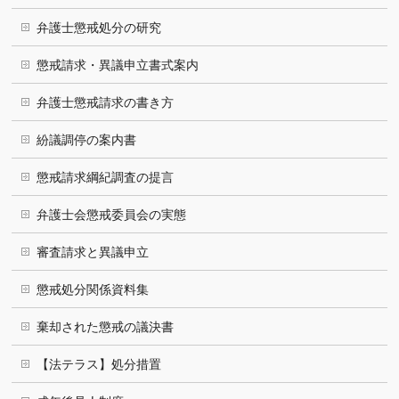
弁護士懲戒処分の研究
懲戒請求・異議申立書式案内
弁護士懲戒請求の書き方
紛議調停の案内書
懲戒請求綱紀調査の提言
弁護士会懲戒委員会の実態
審査請求と異議申立
懲戒処分関係資料集
棄却された懲戒の議決書
【法テラス】処分措置