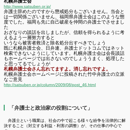
札幌弁護士会
http://www.satsuben.or.jp/
弁護士辞めたのですから懲戒処分もございません。当会と
は一切関係ございません、
福岡県弁護士会はこのような態
度でした。
福岡も先に自己破産を仲間の弁護士でさせまし
た
おざなりの談話を出しましたが、信頼を得られるように考
えるよう一層努力すると
いうなら被害者救済と除名処分出すべきでしょう
既に札幌弁護士会、日弁連、弁護士ドットコムではネット
検索できないように
しています。
札幌弁護士会は会長談話
もホームページでは出さないのでしょう
うまく、処理した
と思ってるでしょうが
札幌弁護士会さん忘れてますよ。消し忘れですよ。
札幌弁護士会ホームページに投稿された竹中弁護士の立派
なご意見
http://satsuben.or.jp/column/2009/08/post_46.html
「弁護士と政治家の役割について」
弁護士という職業は、社会の中で起こる様々な紛争を法律的に解
決すること（対立する利益・利害の調整）が、その仕事の中心で