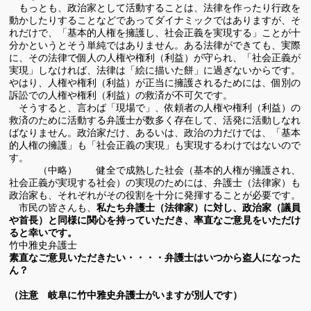
もっとも、政治家として活動することは、法律を作ったり行政を
動かしたりすることなどであってダイナミックではありますが、そ
れだけで、「基本的人権を擁護し、社会正義を実現する」ことが十
分かというとそう単純ではありません。ある法律ができても、実際
に、その法律で個人の人権や権利（利益）が守られ、「社会正義が
実現」しなければ、法律は「絵に描いた餅」に過ぎないからです。
やはり、人権や権利（利益）が正当に擁護されるためには、個別の
訴訟での人権や権利（利益）の救済が不可欠です。
そうすると、言わば「現場で」、依頼者の人権や権利（利益）の
救済のために活動する弁護士が数多く存在して、活発に活動しなれ
ばなりません。政治家だけ、あるいは、政治の力だけでは、「基本
的人権の擁護」も「社会正義の実現」も実現するわけではないので
す。
（中略） 健全で成熟した社会（基本的人権が擁護され、
社会正義が実現する社会）の実現のためには、弁護士（法律家）も
政治家も、それぞれがその役割を十分に発揮することが必要です。
市民の皆さんも、
私たち弁護士（法律家）に対し、政治家（議員
や首長）と同様に関心を持っていただき、率直なご意見をいただけ
ると幸いです。
竹中雅史弁護士
素直なご意見いただきたい・・・・弁護士はいつから盗人になった
ん？
（注意 岐阜に竹中雅史弁護士がいますが別人です）