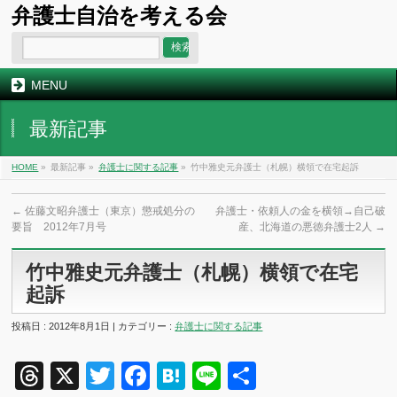
弁護士自治を考える会
MENU
最新記事
HOME
»
最新記事 »
弁護士に関する記事
»
竹中雅史元弁護士（札幌）横領で在宅起訴
←
佐藤文昭弁護士（東京）懲戒処分の
弁護士・依頼人の金を横領→自己破
要旨 2012年7月号
産、北海道の悪徳弁護士2人
→
竹中雅史元弁護士（札幌）横領で在宅
起訴
投稿日 : 2012年8月1日 | カテゴリー :
弁護士に関する記事
Threads
X
Twitter
Facebook
Hatena
Line
共