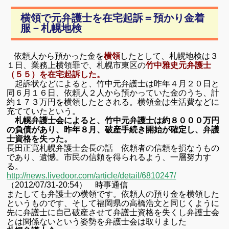
有
横領で元弁護士を在宅起訴＝預かり金着
服－札幌地検
依頼人から預かった金を
横領
したとして、札幌地検は３
１日、業務上横領罪で、札幌市東区の
竹中雅史元弁護士
（５５）を在宅起訴した。
起訴状などによると、竹中元弁護士は昨年４月２０日と
同６月１６日、依頼人２人から預かっていた金のうち、計
約１７３万円を横領したとされる。横領金は生活費などに
充てていたという。
札幌弁護士会によると、竹中元弁護士は約８０００万円
の負債があり、昨年８月、破産手続き開始が確定し、弁護
士資格を失った。
長田正寛札幌弁護士会長の話 依頼者の信頼を損なうもの
であり、遺憾。市民の信頼を得られるよう、一層努力す
る。
http://news.livedoor.com/article/detail/6810247/
（2012/07/31-20:54） 時事通信
またしても弁護士の横領です。依頼人の預り金を横領した
というものです、
そして福岡県の高橋浩文と同じくように
先に弁護士に自己破産させて
弁護士資格を失くし弁護士会
とは関係ないという姿勢を弁護士会は取りました