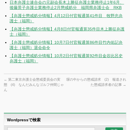
日本弁護士連合会の元副会長木上勝征弁護士業務停止1年6月、
後藤景子弁護士業務停止2月懲戒処分 福岡県弁護士会 RKB
【弁護士懲戒処分情報】4月12日付官報通算41件目 牧野忠弁
護士（福岡）
【弁護士懲戒処分情報】4月8日付官報通算35件目木上勝征弁護
士（福岡）
【弁護士懲戒処分情報】10月7日付官報通算86件目竹内佑記弁
護士（福岡）退会命令
【弁護士懲戒処分情報】10月2日付官報通算92件目金谷比呂史
弁護士（福岡）
←
第二東京弁護士会懲戒委員会の実
塀の中からの懲戒請求 (2) 報道され
態 (4) なんだみんなゴルフ仲間じゃ
た懲戒請求者の記事
→
ん
Wordpressで検索