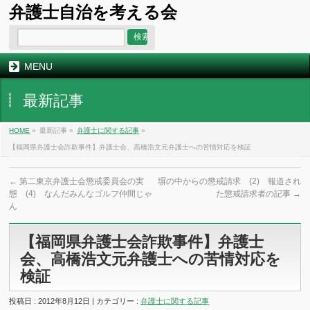
弁護士自治を考える会
MENU
最新記事
HOME
»
最新記事 »
弁護士に関する記事
»
【福岡県弁護士会詐欺事件】弁護士会、高橋浩文元弁護士への苦情対応を検証
←
第二東京弁護士会懲戒委員会の実
塀の中からの懲戒請求 (2) 報道され
態 (4) なんだみんなゴルフ仲間じゃ
た懲戒請求者の記事
→
ん
【福岡県弁護士会詐欺事件】弁護士
会、高橋浩文元弁護士への苦情対応を
検証
投稿日 : 2012年8月12日 | カテゴリー :
弁護士に関する記事