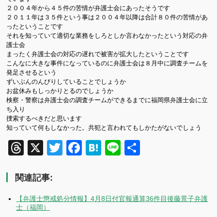
２００４年から４５件の苦情が弁護士会にあったそうです
２０１１年は３５件という事は２００４年以降は合計８０件の苦情があ
ったということです
それを知っていて適切な業務をしろとしか言わなかったという対応の弁
護士会
まったく弁護士会の対応の遅れで被害が拡大したということです
こんなに大きな事件になっているのに弁護士会は８月中に調査チームを
発足させるという
ずいぶんのんびりしていることでしょうか
お盆休みもしっかりとるのでしょうか
検察・警察は弁護士会の調査チームができるまでに福岡県弁護士会に立
ち入り
捜索するべきだと思います
知っていて何もしなかった。共犯と言われてもしかたがないでしょう
Threads
X
Twitter
Facebook
Hatena
Line
共
有
関連記事:
【弁護士懲戒処分情報】4月8日付官報通算36件目後藤景子弁護
士（福岡）