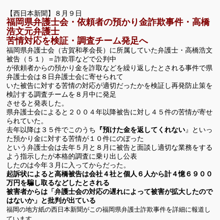
【西日本新聞】８月９日
福岡県弁護士会・依頼者の預かり金詐欺事件・高橋
浩文元弁護士
苦情対応を検証・調査チーム発足へ
福岡県弁護士会（古賀和孝会長）に所属していた弁護士・高橋浩文
被告（５１）＝詐欺罪などで公判中
が依頼者からの預かり金を詐取などを繰り返したとされる事件で県
弁護士会は８日弁護士会に寄せられて
いた被告に対する苦情の対応が適切だったかを検証し再発防止策を
検討する調査チームを８月中に発足
させると発表した。
県弁護士会によると２００４年以降被告に対し４５件の苦情が寄せ
られていた。
去年以降は３５件でこのうち
『預けた金を返してくれない
』といっ
た預かり金に対する苦情が１０件にのぼった
という弁護士会は去年５月と８月に被告と面談し適切な業務をする
よう指示したが本格的調査に乗り出し公表
したのは今年３月に入ってからだった。
起訴状によると高橋被告は会社４社と個人６人から計４憶６９００
万円を騙し取るなどしたとされる
被害者からは「弁護士会の対応の遅れによって被害が拡大したので
はないか」と批判が出ている
福岡の地方紙の西日本新聞がこの福岡県弁護士詐欺事件を詳細に報道し
ています