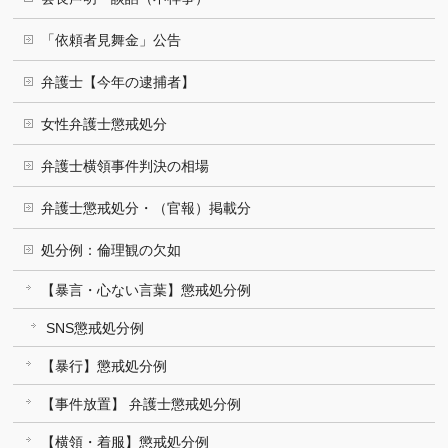
「依頼者見舞金」公告
弁護士【今年の逮捕者】
女性弁護士懲戒処分
弁護士横領事件判決の相場
弁護士懲戒処分・（官報）掲載分
処分例：倫理観の欠如
【暴言・心ない言葉】懲戒処分例
SNS懲戒処分例
【暴行】懲戒処分例
【事件放置】 弁護士懲戒処分例
【横領・着服】懲戒処分例