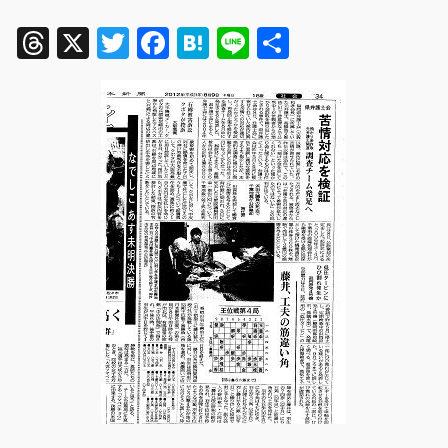
Threads
X
Twitter
Facebook
Hatena
Line
共
有