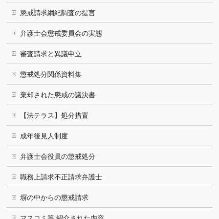
懲戒請求綱紀調査の提言
弁護士会懲戒委員会の実態
審査請求と異議申立
懲戒処分関係資料集
棄却された懲戒の議決書
【法テラス】処分措置
成年後見人制度
弁護士会役員の懲戒処分
職務上請求不正請求弁護士
塀の中からの懲戒請求
マスコミ等 紹介された内容