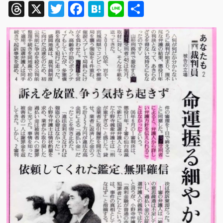
Threads
X
Twitter
Facebook
Hatena
Line
共
有