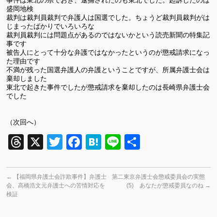
事件は東北の県でおき、逮捕されたのも東北でした。起訴したのは
盛岡地検
裁判は裁判員裁判で弁護人は国選でした。ちょうど裁判員裁判がは
じまったばかりでいろいろな
裁判員裁判には問題点があるのではないかという読売新聞の特集記
事です
被告人にとって十分な弁護ではなかったというのが懲戒請求になっ
た理由です
不満が残った国選弁護人の弁護ということですが、所属弁護士会は
棄却しました
東北で起きた事件でしたが懲戒請求を棄却したのは長崎県弁護士会
でした
（次回へ）
Threads
X
Twitter
Facebook
Hatena
Line
共
有
←
【福岡県弁護士会詐欺事件】弁護士
第二東京弁護士会懲戒委員会の実態
会、高橋浩文元弁護士への苦情対応を
(5) あなたが懲戒委員なのね
→
検証