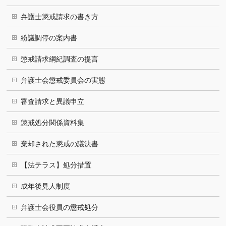
弁護士懲戒請求の書き方
紛議調停の案内書
懲戒請求綱紀調査の提言
弁護士会懲戒委員会の実態
審査請求と異議申立
懲戒処分関係資料集
棄却された懲戒の議決書
【法テラス】処分措置
成年後見人制度
弁護士会役員の懲戒処分