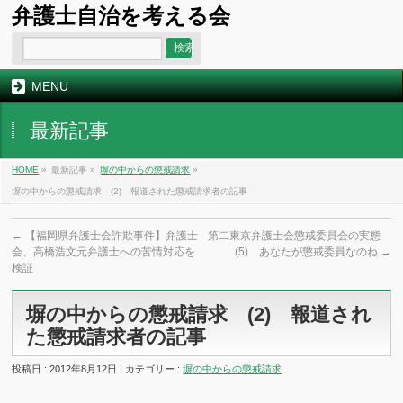
弁護士自治を考える会
MENU
最新記事
HOME
»
最新記事 »
塀の中からの懲戒請求
»
塀の中からの懲戒請求 (2) 報道された懲戒請求者の記事
←
【福岡県弁護士会詐欺事件】弁護士
第二東京弁護士会懲戒委員会の実態
会、高橋浩文元弁護士への苦情対応を
(5) あなたが懲戒委員なのね
→
検証
塀の中からの懲戒請求 (2) 報道され
た懲戒請求者の記事
投稿日 : 2012年8月12日 | カテゴリー :
塀の中からの懲戒請求