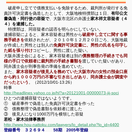
破産申し立てで債務支払いを免除するため、裁判所が発行する免
責許可決定書を偽造したとして、大阪地検特捜部は１日、
有印公文
書偽造・同行使の容疑で
、大阪市北区の弁護士
家木祥文容疑者（４
４）を逮捕した。
特捜部は、同容疑者の認否を明らかにしていない。
逮捕容疑によると、家木容疑者は男性から
破産申し立てに関する事
務手続きを
依頼されたが、２０１０年１２月２０日ごろ、大阪地裁
が作成した男性とは別人の
免責許可決定書に、男性の氏名を印字し
た紙を張り付け
コピーし、男性に渡した疑い。
大阪弁護士会によると、家木容疑者は別の
債務整理の手続きでも同
様の手口で依頼者に裁判所の手続き書類を
渡していた疑いがあり、
同弁護士会が刑事告発の準備を進めていた。
また、
家木容疑者が後見人を務めていた大阪市内の女性の預金口座
から約１０００万円の不審な引き出しがあり、同弁護士会が調査中
だったという
。（2012/10/01-13:26）
時事
http://headlines.yahoo.co.jp/hl?a=20121001-00000073-jij-soci
ひとつの逮捕容疑ではないようです。
① 破産事件で偽造した免責許可決定書を作った
② 債務整理で偽造書類を依頼者に渡した
③ 後見人になり1000万円を横領した容疑
若松・家木法律事務所
http://www.hou-nattoku.com/lawyers/lo_detail.php?lo_id=4400
登録番号 ３２６９４ 58期 2005年登録