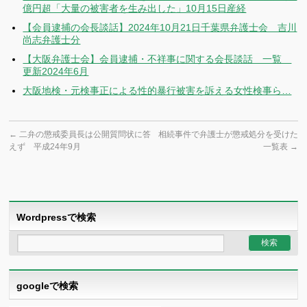
億円超「大量の被害者を生み出した」10月15日産経
【会員逮捕の会長談話】2024年10月21日千葉県弁護士会 吉川
尚志弁護士分
【大阪弁護士会】会員逮捕・不祥事に関する会長談話 一覧
更新2024年6月
大阪地検・元検事正による性的暴行被害を訴える女性検事ら…
←
二弁の懲戒委員長は公開質問状に答
相続事件で弁護士が懲戒処分を受けた
えず 平成24年9月
一覧表
→
Wordpressで検索
googleで検索