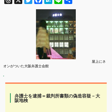
Threads
X
Twitter
Facebook
Hatena
Line
共
有
屋上にネ
オンがついた大阪弁護士会館
弁護士を逮捕＝裁判所書類の偽造容疑－大
阪地検