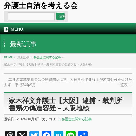
弁護士自治を考える会
MENU
最新記事
HOME
»
最新記事 »
弁護士に関する記事
»
家木祥文弁護士【大阪】逮捕・裁判所書類の偽造容疑－大阪地検
←
二弁の懲戒委員長は公開質問状に答
相続事件で弁護士が懲戒処分を受けた
えず 平成24年9月
一覧表
→
家木祥文弁護士【大阪】逮捕・裁判所
書類の偽造容疑－大阪地検
投稿日 : 2012年10月1日 | カテゴリー :
弁護士に関する記事