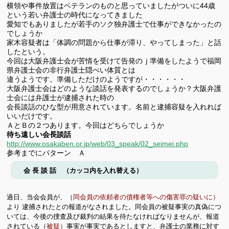
横領や事件放置はベテランのものと思っていましたがついに44歳
という若い弁護士の時代になってきました
愛知でもありましたが若手のソク独弁護士で仕事ができなかったの
でしょうか
家木容疑者は「体調の問題から仕事が滞り、やってしまった」と話
したという。
今回は大阪弁護士会が苦情を受けて告発のｊ準備をしたようで福岡
県弁護士会の非行弁護士隠ぺい体質とは
違うようです。準備しただけのようですが・・・・・・
大阪弁護士会はどのような談話を発表するのでしょうか？大阪弁護
士会には弁護士が逮捕された時の
会長談話のひな型が用意されています。名前と逮捕容疑を入れれば
いいだけです。
ＡとＢの２つあります。今回はどちらでしょうか
待ち遠しい会長談話
http://www.osakaben.or.jp/web/03_speak/02_seimei.php
参考までにパターン Ａ
会 長 談 話 （カッコ内を入れ替える）
過日、当会会員が、（
同会員の依頼者の債権者等への傷害罪の疑いに）
より
逮捕されたとの報道がなされました。同会員の被疑事実の真偽につ
いては、今後の捜査及び裁判の
結果を待たなければなりませんが、報道
されている（
被疑）
事実が
事実であるとしますと、弁護士の業務に対す