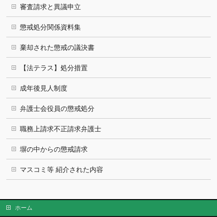
審査請求と異議申立
懲戒処分関係資料集
棄却された懲戒の議決書
【法テラス】処分措置
成年後見人制度
弁護士会役員の懲戒処分
職務上請求不正請求弁護士
塀の中からの懲戒請求
マスコミ等 紹介された内容
ホーム