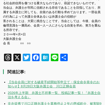
る社会的信用を
傷つける重大なものであり、容認できない
ものです。
当会は、弁護士が市民に信頼される存在であることを目指しており、
所
属する弁護士に対しても、自覚のある行動を求めております。
一部会員
の行為によって弁護士全体あるいは弁護士会の信頼が
害されることは、大変に残念なことです。当会としては、今後、会員の
倫理意識を一層高め、
会員一人一人にさらなる自覚を求め、努力を重ね
る所存です。
２０××年×月×日
大阪弁護士会
会 長 ○○ ○○
Threads
X
Twitter
Facebook
Hatena
Line
共
有
関連記事:
【当会会員に対する破産手続開始等申立て・保全命令発令のお
知らせ】8月28日大阪弁護士会 川口正輝会員
2026年上半期 弁護士不祥事一覧、投稿記事一覧！『弁護士自
治を考える会』
非弁提携で川口正輝弁護士を業務停止２年の懲戒処分、被害額9