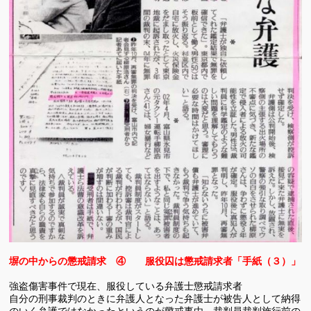
塀の中からの懲戒請求 ④ 服役囚は懲戒請求者「手紙（３）」
強盗傷害事件で現在、服役している弁護士懲戒請求者
自分の刑事裁判のときに弁護人となった弁護士が被告人として納得