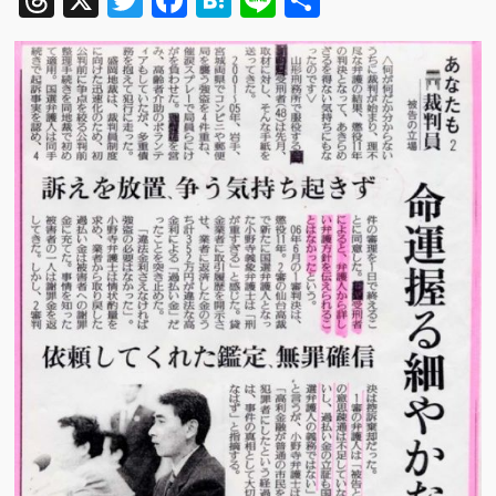
Threads
X
Twitter
Facebook
Hatena
Line
共
有