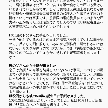
けませんし、どんな処分を出しても意見をいうこともできませ
ん。綱紀委員会は公平中立であり弁護士会からの圧力も受けな
いとされているからです。しかし実態は元弁護士会長などが綱
紀委員会や懲戒委員会に被懲戒者の代理人だと出てきて圧力を
掛けているのは事実です。服役囚の綱紀委員会でそのような圧
力や不正があったとは確認できませんのでやはり綱紀審査会へ
の審査請求は止めたほうがいいでしょう
服役囚のお父さんに手紙を出しました。
一番心配しているのはこのまま懲戒請求を続けていれば罪を認
めて、反省して刑に服しているのかと刑務所に疑われるのでは
ないか。リスクが伴うのではないか。つまり満期前の仮釈放が
遠のくのではないでしょうか。それでも審査請求を出します
か？
彼の父さんから手紙が来ました
息子は弁護人の弁護を納得していないのは事実。このまま満期
まで不満を持って刑期を務めるのはあまりに忍びない。刑務所
に六法全書もネットもない。どうか審査請求書を
書いていただ
けないかということでした。
私は
3
件の審査請求を
1
件だけにし
て綱紀審査会への申請書を作りました。既に日弁連
に届いてい
ると思います。
服役囚からも彼の
53
歳の誕生日に手紙が来ました。
10
月
12
日が誕生日だということでした。私は
10
月
11
日が誕生
日で
58
歳になったと返事を書きました。