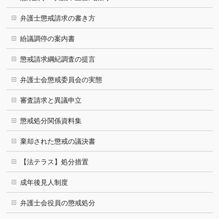
弁護士懲戒請求の書き方
紛議調停の案内書
懲戒請求綱紀調査の提言
弁護士会懲戒委員会の実態
審査請求と異議申立
懲戒処分関係資料集
棄却された懲戒の議決書
【法テラス】処分措置
成年後見人制度
弁護士会役員の懲戒処分