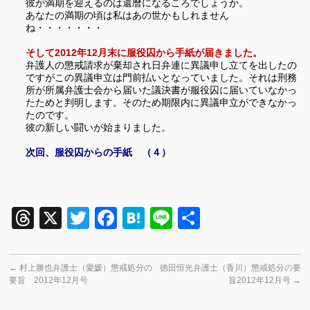
彼が満期を迎えるのは還暦になるころでしょうか。
あなたの満期の頃は私はあの世かもしれません
ね・・・・・・・
そして
2012
年
12
月末に服役囚から手紙が届きました。
弁護人の懲戒請求が棄却され日弁連に異議申し立てを出したの
ですがこの異議申立は
門前払いとなっていました。それは刑務
所が所属弁護士会から届いた議決書が服役囚に届いていなかっ
たためと判明します。そのため期限内に異議申立ができなかっ
たのです。
彼の新しい闘いが始まりました。
次回、服役囚からの手紙 （４）
Threads
X
Twitter
Facebook
Hatena
Line
共
有
←
村上勝也弁護士（愛媛）懲戒処分の
徳田恒光弁護士（香川）懲戒処分の要
要旨 2012年12月号
旨2012年12月号
→