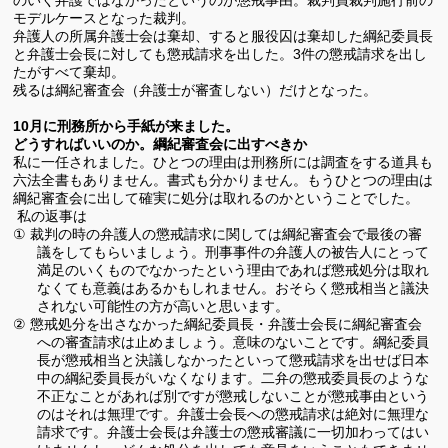
のいく弁護ではなかったというのが懲戒事由。裁判員裁判施行前の
モデルケースとなった裁判。
弁護人の所属弁護士会は棄却、すると服役囚は棄却した綱紀委員長
と弁護士会長に対しても懲戒請求を出した。
3
件の懲戒請求を出し
たがすべて棄却。
残るは綱紀審査会（弁護士が審査しない）だけとなった。
10
月に刑務所から手紙が来ました。
どうすればいいのか。綱紀審査会に出すべきか
私に一任されました。ひとつの理由は刑務所には調査をする道具も
六法全書もありません。
書式も分かりません。もうひとつの理由は
綱紀審査会に出して確実に処分は取れるのかということでした。
私の返事は
①
裁判の時の弁護人の懲戒請求に関しては綱紀審査会で最後の審
議をしてもらいましょう。刑事事件の弁護人の被告人にとって
満足のいくものでなかったという理由であれば
懲戒処分は取れ
なくても意義はあるかもしれません。おそらく懲戒相当と議決
されない可能性の方が高いと思います。
②
懲戒処分を出さなかった綱紀委員長・弁護士会長に綱紀審査会
への審査請求は止めましょう。意味のないことです。綱紀委員
長が懲戒相当と決議しなかったといって懲戒請求を出せば日本
中の綱紀委員長がいなくなります。二弁の懲戒委員長のような
不正なことがあれば別ですが懲戒しないことが懲戒事由という
のはそれは無理です。弁護士会長への懲戒請求は絶対に無理な
請求です。弁護士会長は弁護士の懲戒審議に一切加わってはい