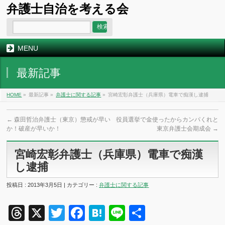
弁護士自治を考える会
MENU
最新記事
HOME
»
最新記事 »
弁護士に関する記事
»
宮崎宏彰弁護士（兵庫県）電車で痴漢し逮捕
←
森田哲治弁護士（東京）懲戒が早い
役員選挙で金使ったからカンパくれと
か！破産が早いか！
東京弁護士会期成会
→
宮崎宏彰弁護士（兵庫県）電車で痴漢
し逮捕
投稿日 : 2013年3月5日 | カテゴリー :
弁護士に関する記事
Threads
X
Twitter
Facebook
Hatena
Line
共