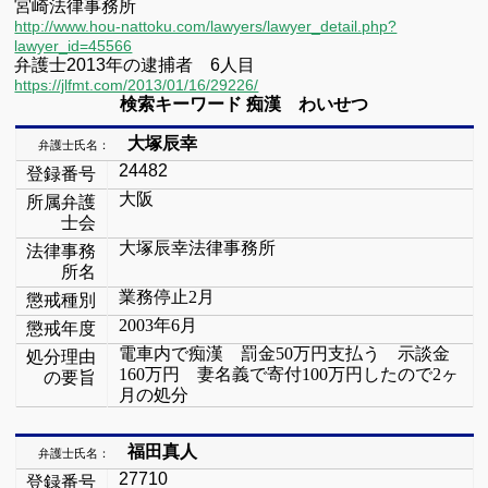
宮崎法律事務所
http://www.hou-nattoku.com/lawyers/lawyer_detail.php?
lawyer_id=45566
弁護士2013年の逮捕者 6人目
https://jlfmt.com/2013/01/16/29226/
検索キーワード
痴漢 わいせつ
大塚辰幸
弁護士氏名：
24482
登録番号
大阪
所属弁護
士会
大塚辰幸法律事務所
法律事務
所名
業務停止
2
月
懲戒種別
2003
年
6
月
懲戒年度
電車内で痴漢 罰金
50
万円支払う 示談金
処分理由
160
万円 妻名義で寄付
100
万円したので
2
ヶ
の要旨
月の処分
福田真人
弁護士氏名：
27710
登録番号