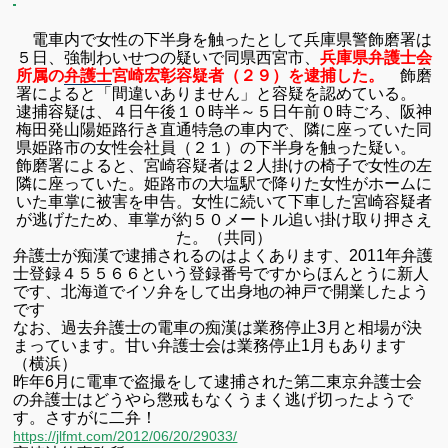
電車内で女性の下半身を触ったとして兵庫県警飾磨署は
５日、強制わいせつの疑いで同県西宮市、
兵庫県弁護士会
所属の
弁護士
宮崎宏彰容疑者（２９）を逮捕した。
飾磨
署によると「間違いありません」と容疑を認めている。
逮捕容疑は、４日午後１０時半～５日午前０時ごろ、阪神
梅田発山陽姫路行き直通特急の車内で、隣に座っていた同
県姫路市の女性会社員（２１）の下半身を触った疑い。
飾磨署によると、宮崎容疑者は２人掛けの椅子で女性の左
隣に座っていた。姫路市の大塩駅で降りた女性がホームに
いた車掌に被害を申告。女性に続いて下車した宮崎容疑者
が逃げたため、車掌が約５０メートル追い掛け取り押さえ
た。（共同）
弁護士が痴漢で逮捕されるのはよくあります、2011年弁護
士登録
４５５６６という登録番号ですからほんとうに新人
です、
北海道でイソ弁をして出身地の神戸で開業したよう
です
なお、過去弁護士の電車の痴漢は業務停止3月と相場が決
まっています。
甘い弁護士会は業務停止1月もあります
（横浜）
昨年6月に電車で盗撮をして逮捕された第二東京弁護士会
の弁護士は
どうやら懲戒もなくうまく逃げ切ったようで
す。さすがに二弁！
https://jlfmt.com/2012/06/20/29033/