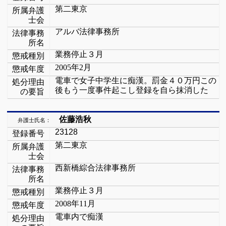
第二東京
所属弁護
士会
アルバ法律事務所
法律事務
所名
業務停止３月
懲戒種別
2005
年
2
月
懲戒年度
電車で女子中学生に痴漢。罰金４０万円この
処分理由
後もう一度事件起こし登録を自ら抹消した
の要旨
佐藤浩秋
弁護士氏名：
23128
登録番号
第二東京
所属弁護
士会
西新橋綜合法律事務所
法律事務
所名
業務停止３月
懲戒種別
2008
年
11
月
懲戒年度
電車内で痴漢
処分理由