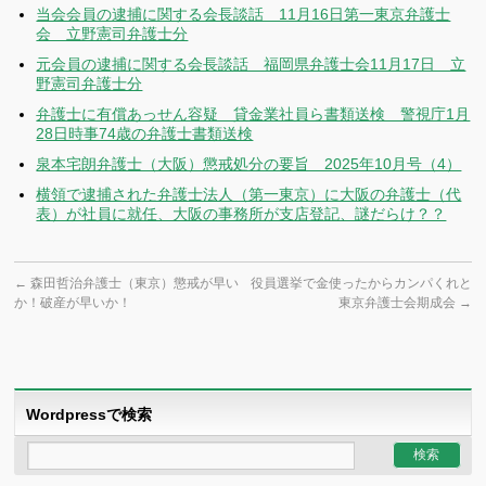
当会会員の逮捕に関する会長談話 11月16日第一東京弁護士
会 立野憲司弁護士分
元会員の逮捕に関する会長談話 福岡県弁護士会11月17日 立
野憲司弁護士分
弁護士に有償あっせん容疑 貸金業社員ら書類送検 警視庁1月
28日時事74歳の弁護士書類送検
泉本宅朗弁護士（大阪）懲戒処分の要旨 2025年10月号（4）
横領で逮捕された弁護士法人（第一東京）に大阪の弁護士（代
表）が社員に就任、大阪の事務所が支店登記、謎だらけ？？
←
森田哲治弁護士（東京）懲戒が早い
役員選挙で金使ったからカンパくれと
か！破産が早いか！
東京弁護士会期成会
→
Wordpressで検索