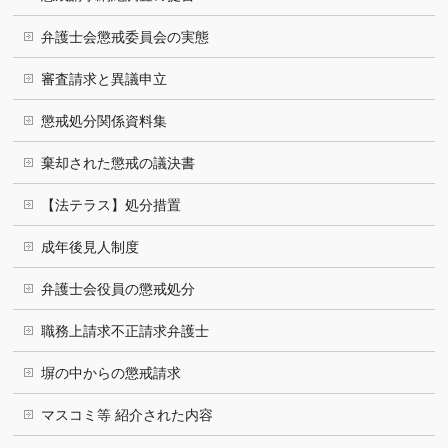
弁護士会懲戒委員会の実態
審査請求と異議申立
懲戒処分関係資料集
棄却された懲戒の議決書
【法テラス】処分措置
成年後見人制度
弁護士会役員の懲戒処分
職務上請求不正請求弁護士
塀の中からの懲戒請求
マスコミ等 紹介された内容