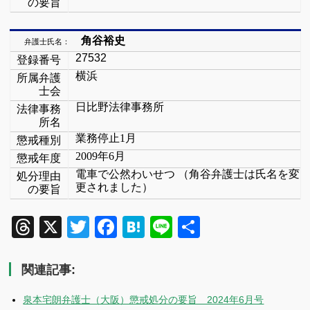
の要旨
角谷裕史
弁護士氏名：
27532
登録番号
横浜
所属弁護
士会
日比野法律事務所
法律事務
所名
業務停止
1
月
懲戒種別
2009
年
6
月
懲戒年度
電車で公然わいせつ
（角谷弁護士は氏名を変
処分理由
更されました）
の要旨
Threads
X
Twitter
Facebook
Hatena
Line
共
有
関連記事:
泉本宅朗弁護士（大阪）懲戒処分の要旨 2024年6月号