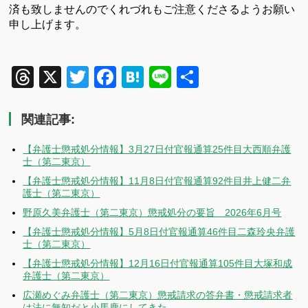
済も致しませんのでくれづれもご注意くださるようお願い
申し上げます。
Threads
X
Twitter
Facebook
Hatena
Line
共
有
関連記事:
【弁護士懲戒処分情報】3月27日付官報通算25件目大西順弁護
士（第二東京）
【弁護士懲戒処分情報】11月8日付官報通算92件目井上健二弁
護士（第二東京）
野原久美弁護士（第二東京）懲戒処分の要旨 2026年6月号
【弁護士懲戒処分情報】5月8日付官報通算46件目二森玲央弁護
士（第二東京）
【弁護士懲戒処分情報】12月16日付官報通算105件目大塚和成
弁護士（第二東京）
広瀬めぐみ弁護士（第二東京）懲戒請求の答弁書・懲戒請求者
は法に無知だと小馬鹿にしてきた