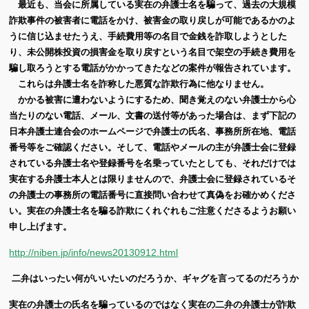
最近も、当会に所属している実在の弁護士名を騙って、過去の大規模
詐欺事件の被害者に電話をかけ、被害金の取り戻しが可能であるかのよ
うに信じ込ませたうえ、手続費用等の名目で金銭を詐取しようとした
り、未公開株投資の損害金を取り戻すという名目で架空の手続き費用を
騙し取ろうとする電話がかかってきたなどの案件が報告されています。
これらは弁護士名を詐称した悪質な詐欺行為に他なりません。
かかる被害に遭わないようにするため、聞き覚えのない弁護士から心
当たりのない電話、メール、文書の送付等があった場合は、まず下記の
日本弁護士連合会のホームページで弁護士の氏名、事務所所在地、電話
番号等をご確認ください。そして、電話やメールの主が弁護士会に登録
されている弁護士名や登録番号を名乗っていたとしても、それだけでは
実在する弁護士本人とは限りませんので、弁護士会に登録されているそ
の弁護士の事務所の電話番号に直接問い合わせて真偽をお確かめくださ
い。実在の弁護士名を騙る詐欺にくれぐれもご注意くださるようお願い
申し上げます。
http://niben.jp/info/news20130912.html
二弁はいったい何がいいたいのだろうか、ギャグを言ってるのだろうか
実在の弁護士の氏名を騙っているのではなく実在の二弁の弁護士が詐欺