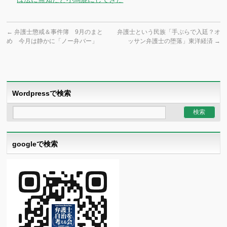
←
弁護士懲戒＆事件簿 9月のまと
弁護士という民族「手ぶらで入廷？オ
め 今月は静かに「ノー弁バー」
ッサン弁護士の堕落」東洋経済
→
Wordpressで検索
googleで検索