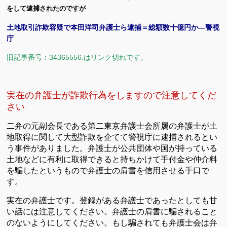
をして逮捕されたのですが
土地取引詐欺容疑で本田洋司弁護士ら逮捕＝総額数十億円か—警視
庁
旧記事番号：34365556.はリンク切れです。
実在の弁護士が詐欺行為をしますので注意してくだ
さい
二弁の元副会長である第二東京弁護士会所属の弁護士が土
地取得に関して大型詐欺を企てて警視庁に逮捕されるとい
う事件がありました。弁護士が公共団体や国が持っている
土地などに有利に取得できると持ちかけて手付金や仲介料
を騙したというもので弁護士の肩書を信用させる手口で
す。
実在の弁護士です。登録がある弁護士であったとしても甘
い話には注意してください。弁護士の肩書に騙されること
のないようにしてください。もし騙されても弁護士会は弁