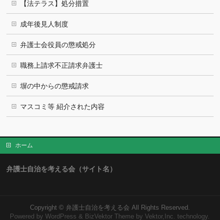
【法テラス】処分措置
成年後見人制度
弁護士会役員の懲戒処分
職務上請求不正請求弁護士
塀の中からの懲戒請求
マスコミ等 紹介された内容
ホーム
弁護士自治を考える会（サイト名）
Copyright ©
弁護士自治を考える会
All Rights Reserved.
Powered by
WordPress
&
BizVektor Theme
by Vektor,Inc. technology.