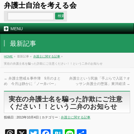
弁護士自治を考える会
MENU
最新記事
HOME
»
最新記事 »
弁護士に関する記事
»
実在の弁護士名を騙った詐欺にご注意ください！！という二弁のお知らせ
←
弁護士懲戒＆事件簿 9月のまと
弁護士という民族「手ぶらで入廷？オ
め 今月は静かに「ノー弁バー」
ッサン弁護士の堕落」東洋経済
→
実在の弁護士名を騙った詐欺にご注意
ください！！という二弁のお知らせ
投稿日 : 2013年10月4日 | カテゴリー :
弁護士に関する記事