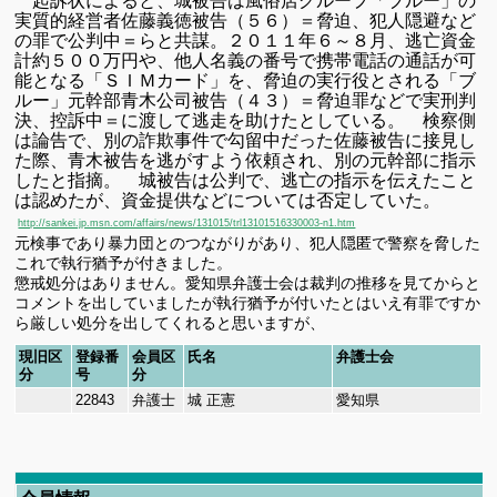
起訴状によると、城被告は風俗店グループ「ブルー」の
実質的経営者佐藤義徳被告
（５６）＝脅迫、犯人隠避など
の罪で公判中＝らと共謀。２０１１年６～８月、
逃亡資金
計約５００万円や、他人名義の番号で携帯電話の通話が可
能となる
「ＳＩＭカード」を、脅迫の実行役とされる「ブ
ルー」元幹部青木公司被告（４３）
＝脅迫罪などで実刑判
決、
控訴中＝に渡して逃走を助けたとしている。
検察側
は論告で、別の詐欺事件で勾留中だった佐藤被告に接見し
た際、
青木被告を
逃がすよう依頼され、別の元幹部に指示
したと指摘。
城被告は公判で、逃亡の指示を伝えたこと
は認めたが、資金提供などについては
否定していた。
http://sankei.jp.msn.com/affairs/news/131015/trl13101516330003-n1.htm
元
検事であり暴力団とのつながりがあり、犯人隠匿で警察を脅した
これで執行猶予が付きました。
懲戒処分はありません。愛知県弁護士会は裁判の推移を見てからと
コメントを出していましたが執行猶予が付いたとはいえ有罪ですか
ら
厳しい処分を出してくれると思いますが、
現旧区
登録番
会員区
氏名
弁護士会
分
号
分
22843
弁護士
城
正憲
愛知県