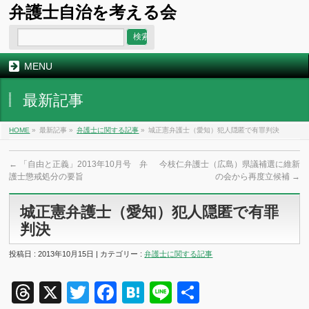
弁護士自治を考える会
MENU
最新記事
HOME
»
最新記事 »
弁護士に関する記事
»
城正憲弁護士（愛知）犯人隠匿で有罪判決
←
「自由と正義」2013年10月号 弁
今枝仁弁護士（広島）県議補選に維新
護士懲戒処分の要旨
の会から再度立候補
→
城正憲弁護士（愛知）犯人隠匿で有罪
判決
投稿日 : 2013年10月15日 | カテゴリー :
弁護士に関する記事
Threads
X
Twitter
Facebook
Hatena
Line
共