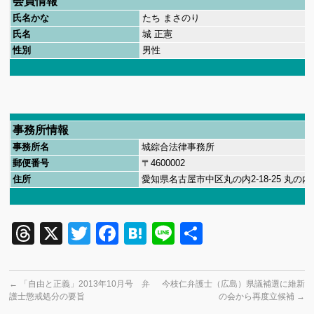
会員情報
氏名かな
たち
まさのり
氏名
城
正憲
性別
男性
事務所情報
事務所名
城綜合法律事務所
郵便番号
〒
4600002
住所
愛知県名古屋市中区丸の内
2-18-25
丸の内
Threads
X
Twitter
Facebook
Hatena
Line
共
有
←
「自由と正義」2013年10月号 弁
今枝仁弁護士（広島）県議補選に維新
護士懲戒処分の要旨
の会から再度立候補
→