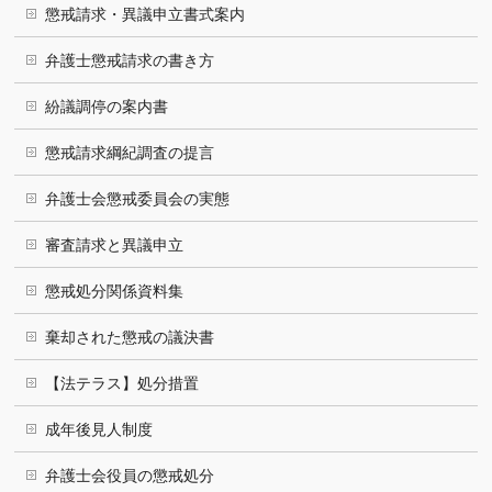
懲戒請求・異議申立書式案内
弁護士懲戒請求の書き方
紛議調停の案内書
懲戒請求綱紀調査の提言
弁護士会懲戒委員会の実態
審査請求と異議申立
懲戒処分関係資料集
棄却された懲戒の議決書
【法テラス】処分措置
成年後見人制度
弁護士会役員の懲戒処分