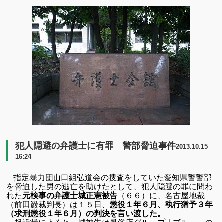
有
犯人隠避の弁護士に有罪 警部脅迫事件
2013.10.15
16:24
指定暴力団山口組弘道会の捜査をしていた愛知県警警部
を脅迫した
男の逃亡を助けたとして、犯人隠避の罪に問わ
れた
元検事の弁護士城正憲被告
（６６）に、名古屋地裁
（前田巌裁判長）は１５日、
懲役１年６月、執行猶予３年
（求刑懲役１年６月）の判決を言い渡した。