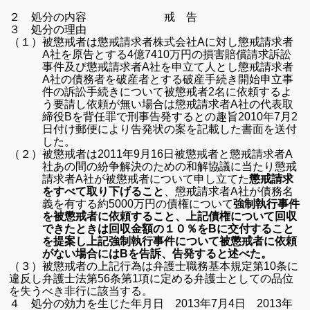
２ 処分の内容 戒 告
３ 処分の理由
（１）
被懲戒者は懲戒請求者株式会社
A
に対し懲戒請求者
A
社を原告とする
4
億
7410
万円の損害賠償請求訴訟
事件及び懲戒請求者
A
社を申立て人とし懲戒請求者
A
社の債務者を破産者とする破産手続き開始申立事
件の訴訟手続きについて被懲戒者
2
名に依頼するよ
う要請し依頼が無い場合は懲戒請求者
A
社の代表取
締役
B
を背任罪で刑事告発するとの趣旨
2010
年
7
月
2
日付け郵便により告発状の案を記載した書面を送付
した。
（２）
被懲戒者は
2011
年
9
月
16
日被懲戒者と懲戒請求者
A
社あの間の紛争解決のための和解協議に当たり懲戒
請求者
A
社が被懲戒者について申し立てた
懲戒請求
をすべて取り下げること
、懲戒請求者
A
社が債務名
義を有する約
5000
万円の債権について
強制執行事件
を被懲戒者に依頼すること、
上記債権について回収
できたときは回収金額の１０％を
B
に交付すること
を提案し上記強制執行事件について被懲戒者に依頼
がない場合には
B
を告訴、告発すると述べた。
（３）被懲戒者の上記行為は弁護士職務基本規定第
10
条に
違反し弁護士法第
56
条第
1
項に定める弁護士としての品位
を失うべき非行に該当する。
４ 処分の効力を生じた年月日
2013
年
7
月
4
日
2013
年