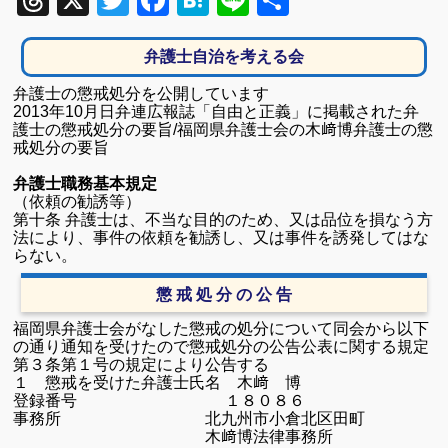
Threads
X
Twitter
Facebook
Hatena
Line
共
有
弁護士自治を考える会
弁護士の懲戒処分を公開しています
2013
年
10
月日弁連広報誌「自由と正義」に掲載された弁
護士の懲戒処分の要旨/福岡県弁護士会の木﨑博弁護士の懲
戒処分の要旨
弁護士職務基本規定
（依頼の勧誘等）
第十条 弁護士は、不当な目的のため、又は品位を損なう方
法により、事件の依頼を勧誘し、又は事件を誘発してはな
らない。
懲 戒 処 分 の 公 告
福岡県弁護士会がなした懲戒の処分について同会から以下
の通り通知を受けたので懲戒処分の公告公表に関する規定
第３条第１号の規定により公告する
１ 懲戒を受けた弁護士
氏名 木﨑 博
登録番号 １８０８６
事務所 北九州市小倉北区田町
木﨑博法律事務所