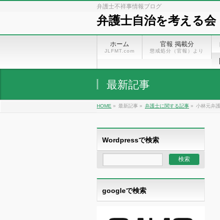
弁護士不祥事情報ブログ
弁護士自治を考える会
ホーム
官報 掲載分
JLFMT.com
懲戒処分（官報）より
最新記事
HOME
»
最新記事 »
弁護士に関する記事
»
小林元弁
Wordpressで検索
googleで検索