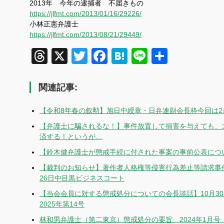
2013年 今年の逮捕者 不届きもの
https://jlfmt.com/2013/01/16/29226/
小林正憲弁護士
https://jlfmt.com/2013/08/21/29449/
Threads
X
Twitter
Facebook
Hatena
Line
共
有
関連記事:
【令和8年春の叙勲】旭日中綬章・日弁連副会長枠今回は2
【弁護士に騙されるな！】事件放置して損害を与えても、
済する！というが…
【鈴木健弁護士が懲戒手続に付された事案の事前公表につ
【裁判のお知らせ】著作者人格権等侵害行為差止等請求事
26日中目黒ビジネスコート
【当会会員に対する懲戒処分についての会長談話】10月3
2025年第14号
林和男弁護士（第二東京）懲戒処分の要旨 2024年1月号