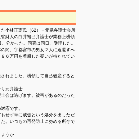
た小林正憲氏（62）＝元県弁護士会所
産管財人の白井裕己弁護士が業務上横領
日、分かった。同署は同日、受理した。
の間、宇都宮市の男女２人に返還すべ
４８６万円を着服した疑いが持たれてい
発されました。横領して自己破産すると
なり元弁護士
護士会は逃げます。被害があるのだった
の対応です。
何もせず単に戒告という処分を出しただ
した。いつもの再発防止に努める所存で
しょうか