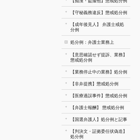
【痴漢・盗撮他】懲戒処分例
【守秘義務違反】懲戒処分例
【成年後見人】 弁護士戒処
分例
処分例：弁護士業務上
【意思確認せず提訴、業務】
懲戒処分例
【業務停止中の業務】処分例
【非弁提携】懲戒処分例
【医療過誤事件】懲戒処分例
【弁護士報酬】 懲戒処分例
【国選弁護人】処分例と記事
【判決文・証拠委任状偽造】
処分例