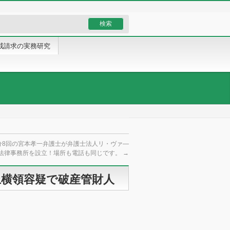
戒請求の実務研究
分8回の宮本孝一弁護士が弁護士法人リ・ヴァ―
法律事務所を設立！場所も電話も同じです。
→
上横領容疑で破産管財人