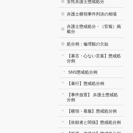
女性弁護士懲戒処分
弁護士横領事件判決の相場
弁護士懲戒処分・（官報）掲
載分
処分例：倫理観の欠如
【暴言・心ない言葉】懲戒処
分例
SNS懲戒処分例
【暴行】懲戒処分例
【事件放置】 弁護士懲戒処
分例
【横領・着服】懲戒処分例
【依頼者と関係】懲戒処分例