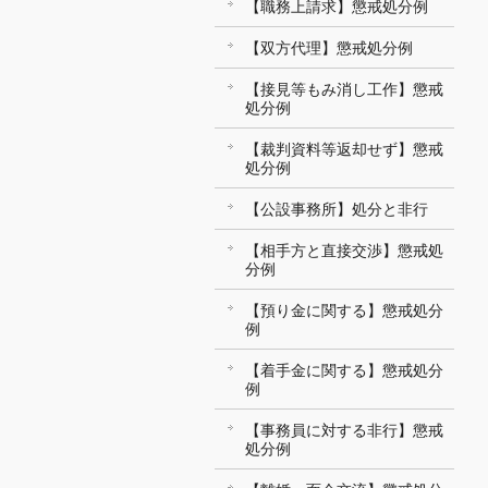
【職務上請求】懲戒処分例
【双方代理】懲戒処分例
【接見等もみ消し工作】懲戒
処分例
【裁判資料等返却せず】懲戒
処分例
【公設事務所】処分と非行
【相手方と直接交渉】懲戒処
分例
【預り金に関する】懲戒処分
例
【着手金に関する】懲戒処分
例
【事務員に対する非行】懲戒
処分例