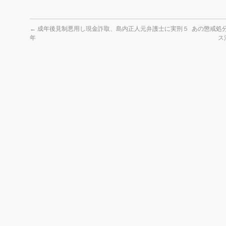
←
成年後見制悪用し現金詐取、島内正人元弁護士に実刑５
あの懲戒処
年
ス