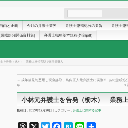
自由と正義
今月の弁護士業界
弁護士懲戒処分の要旨
弁護士懲
[懲戒処分関係資料集]
弁護士職務基本規程(外部pdf)
護士を告発（栃木） 業務上横領容疑で破産管財人
←
成年後見制悪用し現金詐取、島内正人元弁護士に実刑５
あの懲戒処
年
ス
小林元弁護士を告発（栃木） 業務
投稿日 : 2013年12月26日 | カテゴリー :
弁護士に関する記事
Threads
X
Twitter
Facebook
Hatena
Line
共