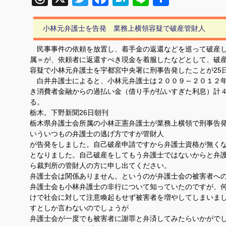
有
小林元弁護士を告発 業務上横領容疑で破産管財人
民事事件の依頼を放置し、着手金の返還などを巡って破産し
属＝が、依頼者に返還すべき現金を着服したなどとして、破
容疑で小林元弁護士を宇都宮中央署に刑事告発したことが25
白井弁護士によると、小林元弁護士は２００９～２０１２年
き消費者金融からの過払い金（借り手が払いすぎた利息）計
る。
栃木。下野新聞26日朝刊
栃木県弁護士会所属の小林正憲弁護士が業務上横領で刑事告
いういつもの弁護士の逃げ方ですが管財人
が告発をしました。自己破産申請ですから弁護士資格が無く
となりました。自己破産をしてもう弁護士ではないからと弁
ら裁判所の管財人の方に申し出てください。
弁護士会は関係ありません。というのが弁護士会の被害者へ
弁護士会も小林弁護士の非行について知っていたのですが、
けで社会に対して注意喚起もせず被害者を増やしてしまいま
すとしか言わないのでしょうが
弁護士会が一度でも被害者に謝罪と弁済してみたらいかがで