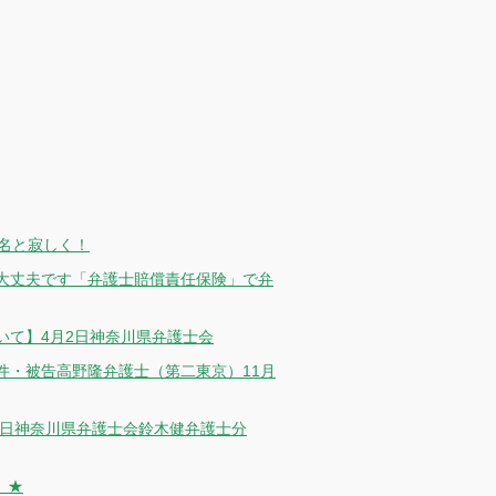
名と寂しく！
大丈夫です「弁護士賠償責任保険」で弁
いて】4月2日神奈川県弁護士会
件・被告高野隆弁護士（第二東京）11月
0日神奈川県弁護士会鈴木健弁護士分
 ★