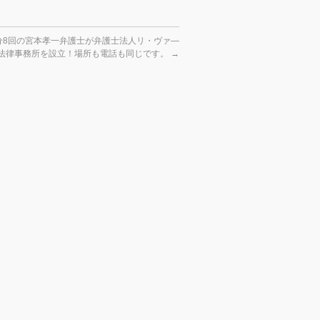
分8回の宮本孝一弁護士が弁護士法人リ・ヴァ―
法律事務所を設立！場所も電話も同じです。
→