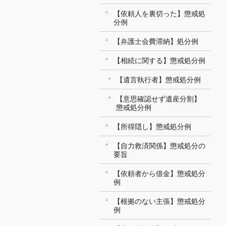
【依頼人を裏切った】懲戒処
分例
【弁護士会費滞納】処分例
【相続に関する】懲戒処分例
【遺言執行者】懲戒処分例
【意思確認せず遺産分割】
懲戒処分例
【所得隠し】懲戒処分例
【自力救済関係】懲戒処分の
要旨
【依頼者から借金】懲戒処分
例
【根拠のない主張】懲戒処分
例