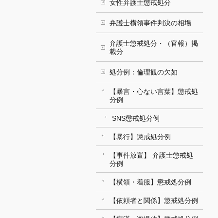
女性弁護士懲戒処分
弁護士横領事件判決の相場
弁護士懲戒処分・（官報）掲
載分
処分例：倫理観の欠如
【暴言・心ない言葉】懲戒処
分例
SNS懲戒処分例
【暴行】懲戒処分例
【事件放置】 弁護士懲戒処
分例
【横領・着服】懲戒処分例
【依頼者と関係】懲戒処分例