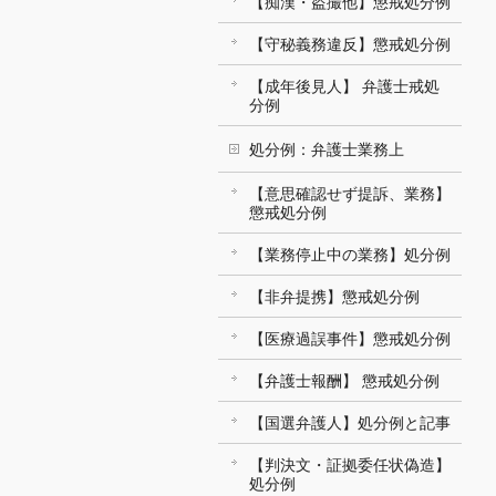
【痴漢・盗撮他】懲戒処分例
【守秘義務違反】懲戒処分例
【成年後見人】 弁護士戒処
分例
処分例：弁護士業務上
【意思確認せず提訴、業務】
懲戒処分例
【業務停止中の業務】処分例
【非弁提携】懲戒処分例
【医療過誤事件】懲戒処分例
【弁護士報酬】 懲戒処分例
【国選弁護人】処分例と記事
【判決文・証拠委任状偽造】
処分例