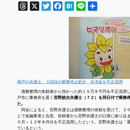
Threads
X
Twitter
Facebook
Hatena
Line
共
有
神戸の弁護士、３回目の業務停止処分 弁済金を不正流用
債務整理の依頼者から預かった約１５万８千円を不正流用し
戸市に事務所を置く
宮野皓次弁護士（７２）を同日付で業務
た。
同会によると、宮野弁護士は債務整理の依頼を受けて、２０
とで金融業者と合意。依頼者から宮野弁護士の口座に振り込
０月～１２年８月分を不正流用したという。宮野弁護士は「
ているという。