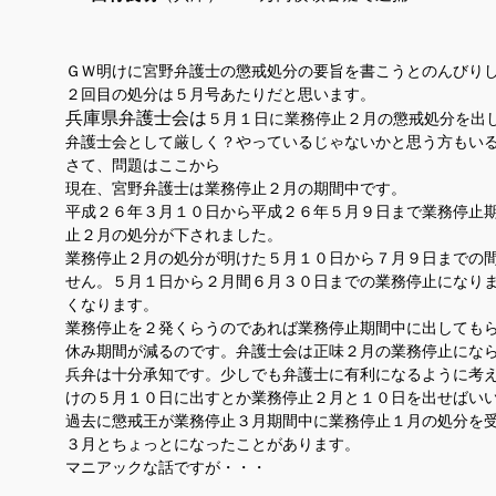
ＧＷ明けに宮野弁護士の懲戒処分の要旨を書こうとのんびり
２回目の処分は５月号あたりだと思います。
兵庫県弁護士会は
５月１日に業務停止２月の懲戒処分を出
弁護士会として厳しく？やっているじゃないかと思う方もい
さて、問題はここから
現在、宮野弁護士は業務停止２月の期間中です。
平成２６年３月１０日から平成２６年５月９日まで業務停止
止２月の処分が下されました。
業務停止２月の処分が明けた５月１０日から７月９日までの
せん。５月１日から２月間６月３０日までの業務停止になり
くなります。
業務停止を２発くらうのであれば業務停止期間中に出しても
休み期間が減るのです。弁護士会は正味２月の業務停止にな
兵弁は十分承知です。少しでも弁護士に有利になるように考
けの５月１０日に出すとか業務停止２月と１０日を出せばい
過去に懲戒王が業務停止３月期間中に業務停止１月の処分を
３月とちょっとになったことがあります。
マニアックな話ですが・・・