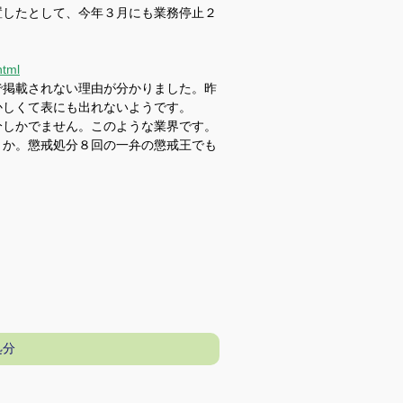
したとして、今年３月にも業務停止２
html
で掲載されない理由が分かりました。昨
かしくて表にも出れないようです。
分しかでません。このような業界です。
うか。懲戒処分８回の一弁の懲戒王でも
処分