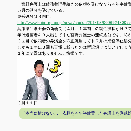
宮野弁護士は債務整理手続きの依頼を受けながら４年半放置
カ月の処分を受けている。
懲戒処分は３回目。
http://www.kobe-np.co.jp/news/shakai/201405/0006924800.s
兵庫県弁護士会の新会長（４月～１年間）の就任挨拶がＨＰ
年は逮捕者を３人出してまた宮野弁護士の連続処分です。恥
３回目で依頼者の弁済金を不正流用しても２月の業務停止処
しかも１年に３回も官報に載ったのは新記録ではないでしょ
１年に３回はありません。快挙です。
３月１１日
「本当に情けない…」依頼を４年半放置した弁護士を懲戒