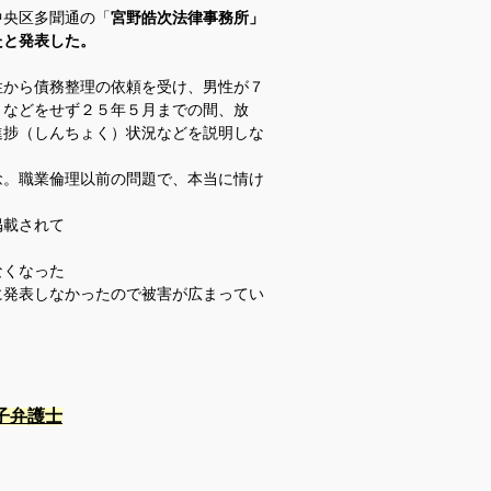
中央区多聞通の「
宮野皓次法律事務所」
たと発表した。
から債務整理の依頼を受け、男性が７
きなどをせず２５年５月までの間、放
進捗（しんちょく）状況などを説明しな
。職業倫理以前の問題で、本当に情け
掲載されて
なくなった
に発表しなかったので被害が広まってい
子弁護士