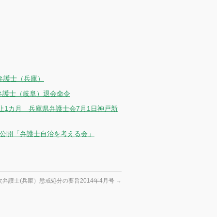
弁護士（兵庫）
弁護士（岐阜）退会命令
1カ月 兵庫県弁護士会7月1日神戸新
挙公開「弁護士自治を考える会」
次弁護士(兵庫）懲戒処分の要旨2014年4月号
→