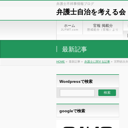
弁護士不祥事情報ブログ
弁護士自治を考える会
ホーム
官報 掲載分
JLFMT.com
懲戒処分（官報）より
最新記事
HOME
»
最新記事 »
弁護士に関する記事
»
宮野皓次弁
Wordpressで検索
googleで検索