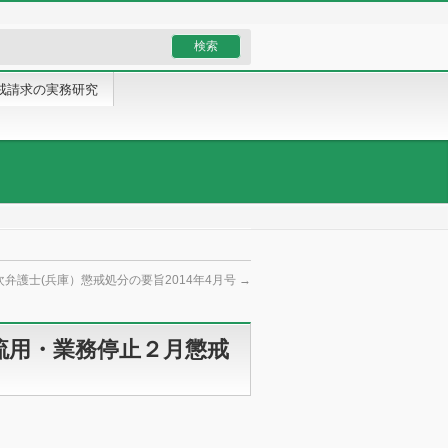
戒請求の実務研究
次弁護士(兵庫）懲戒処分の要旨2014年4月号
→
流用・業務停止２月懲戒