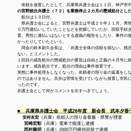
依頼を放置したとして、兵庫県弁護士会は１１日、神戸市
の宮野皓次弁護士（７２）を業務停止２カ月の懲戒処分とし
処分は１０日付。
県弁護士会によると、宮野弁護士は平成２０年１１月、男性
０万円過払いしていたことなどを把握していたが、回収手続
置。男性に過払いはないとする虚偽の報告をしたり、事件の
かったりしていたという。
同会の鈴木尉久会長は、「弁護士全体の信頼を損ない、残念
ない」とコメントした。
１回目の戒告処分の懲戒処分の要旨は自由と正義の４月号に
います。戒告処分です。処分の理由は事件放置です。
突然に事件処理をしなくなった。依頼者の預り金の返還をし
のではありません。兵弁は苦情を受けていながら放置し市民
ったのです。
弁護士会として何かコメントを出すべきでしょう。
■
兵庫県弁護士会 平成26年度 新会長 武本夕香
安村友宏
（兵庫）依頼人の預り金着服・県警が捜査
宮崎宏彰
（兵庫）電車で痴漢し逮捕
西村義明
（兵庫）
2000
万円横領容疑で逮捕