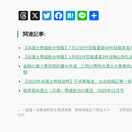
Threads
X
Twitter
Facebook
Hatena
Line
共
有
関連記事:
【弁護士懲戒処分情報】7月17日付官報通算69件目植草貢
【弁護士懲戒処分情報】1月8日付官報通算2件目陶山智弘
金額の違う委任契約書を作成 三田の男性弁護士を業務停止
聞
【2023年弁護士懲戒資料】不祥事報道、当会投稿記事一
植草貢弁護士（兵庫）懲戒処分の要旨 2025年11月号
←
＜盗撮＞法務省幹部を懲戒免職 都条例違反で罰金５０
宮野皓
万円