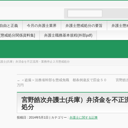
自由と正義
今月の弁護士業界
弁護士懲戒処分の要旨
弁護士懲
[懲戒処分関係資料集]
弁護士職務基本規程(外部pdf)
護士(兵庫）弁済金を不正流用・業務停止２月懲戒処分
←
＜盗撮＞法務省幹部を懲戒免職 都条例違反で罰金５０
宮野皓
万円
宮野皓次弁護士(兵庫）弁済金を不正
処分
投稿日 : 2014年5月1日 | カテゴリー :
弁護士に関する記事