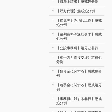
【職務上請求】懲戒処分例
【双方代理】懲戒処分例
【接見等もみ消し工作】懲戒
処分例
【裁判資料等返却せず】懲戒
処分例
【公設事務所】処分と非行
【相手方と直接交渉】懲戒処
分例
【預り金に関する】懲戒処分
例
【着手金に関する】懲戒処分
例
【事務員に対する非行】懲戒
処分例