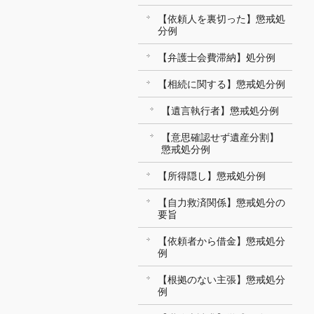
【依頼人を裏切った】懲戒処
分例
【弁護士会費滞納】処分例
【相続に関する】懲戒処分例
【遺言執行者】懲戒処分例
【意思確認せず遺産分割】
懲戒処分例
【所得隠し】懲戒処分例
【自力救済関係】懲戒処分の
要旨
【依頼者から借金】懲戒処分
例
【根拠のない主張】懲戒処分
例