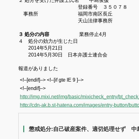
２ 処分を受けた弁護士氏名 中島俊援
登録番号 ３５０７８
事務所 福岡市南区長丘
天山法律事務所
３ 処分の内容
業務停止
4
月
４ 処分の効力が生じた日
2014
年
5
月
21
日
2014
年
5
月
30
日 日本弁護士連合会
報道がありました
<!–[endif]–> <!–[if gte IE 9 ]–>
<!–[endif]–>
http://img.mixi.net/img/basic/mixicheck_entry/bt_chec
http://cdn-ak.b.st-hatena.com/images/entry-button/butto
懲戒処分:自己破産案件、適切処理せず 中