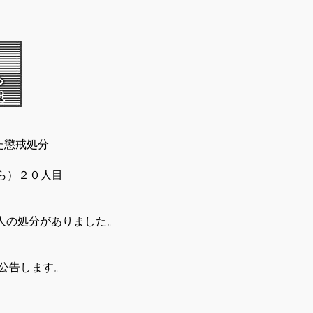
た懲戒処分
ら）２０人目
人の処分がありました。
公告します。