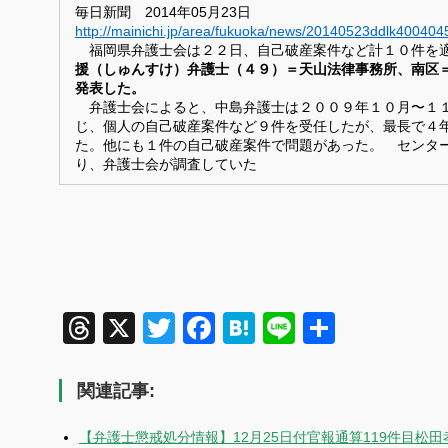
毎日新聞 2014年05月23日
http://mainichi.jp/area/fukuoka/news/20140523ddlk400404
福岡県弁護士会は２２日、自己破産案件など計１０件を
援（しゅんすけ）弁護士（４９）＝天山法律事務所、南区
発表した。
弁護士会によると、中島弁護士は２００９年１０月〜１１
じ、個人の自己破産案件など９件を受任したが、最長で４
た。他にも１件の自己破産案件で問題があった。 センタ
り、弁護士会が調査していた
Threads
X
Twitter
Facebook
Hatena
Line
共
有
関連記事:
【弁護士懲戒処分情報】12月25日付官報通算119件目松