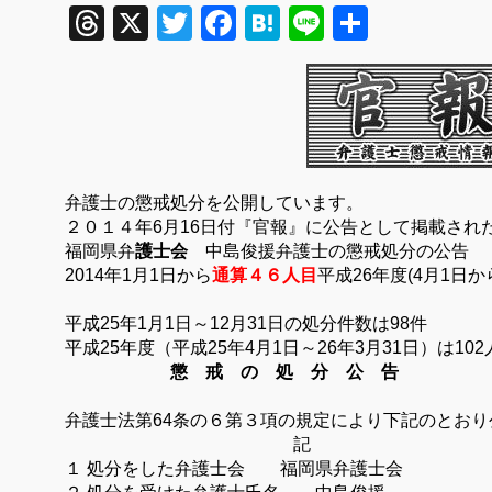
Threads
X
Twitter
Facebook
Hatena
Line
共
有
弁護士の懲戒処分を公開しています。
２０１４年
6
月
16
日付『官報』に公告として掲載され
福岡県弁
護士会
中島俊援弁護士の懲戒処分の公告
2014
年
1
月
1
日から
通算４６人目
平成
26
年度
(4
月
1
日か
平成
25
年
1
月
1
日～
12
月
31
日の処分件数は
98
件
平成
25
年度（平成
25
年
4
月
1
日～
26
年
3
月
31
日）は
102
懲 戒 の 処 分 公 告
弁護士法第
64
条の６第３項の規定により下記のとおり
記
１ 処分をした弁護士会 福岡県弁護士会