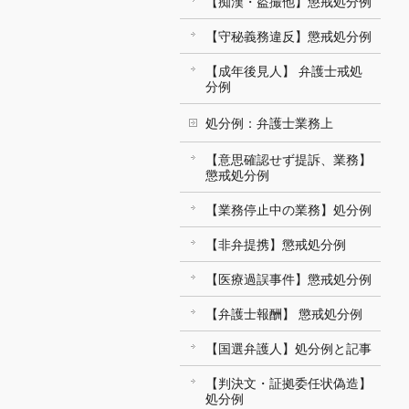
【痴漢・盗撮他】懲戒処分例
【守秘義務違反】懲戒処分例
【成年後見人】 弁護士戒処
分例
処分例：弁護士業務上
【意思確認せず提訴、業務】
懲戒処分例
【業務停止中の業務】処分例
【非弁提携】懲戒処分例
【医療過誤事件】懲戒処分例
【弁護士報酬】 懲戒処分例
【国選弁護人】処分例と記事
【判決文・証拠委任状偽造】
処分例