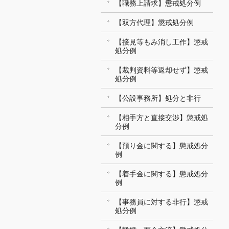
【職務上請求】懲戒処分例
【双方代理】懲戒処分例
【接見等もみ消し工作】懲戒
処分例
【裁判資料等返却せず】懲戒
処分例
【公設事務所】処分と非行
【相手方と直接交渉】懲戒処
分例
【預り金に関する】懲戒処分
例
【着手金に関する】懲戒処分
例
【事務員に対する非行】懲戒
処分例