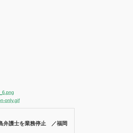
k_6.png
n-only.gif
島弁護士を業務停止 ／福岡