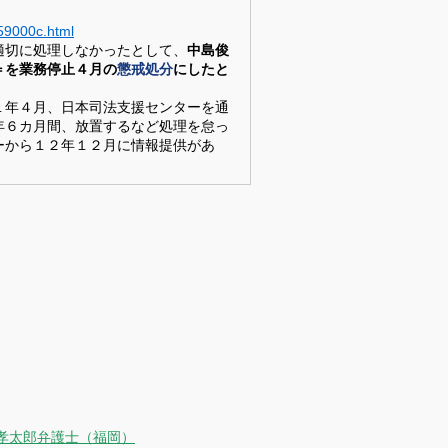
59000c.html
適切に処理しなかったとして、
中島俊
＝を業務停止４月の
懲戒処分
にしたと
年４月、日本司法支援センターを通
年６カ月間、放置するなど処理を怠っ
ーから１２年１２月に情報提供があ
田孝太郎弁護士（福岡）