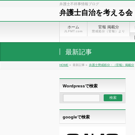
弁護士不祥事情報ブログ
弁護士自治を考える会
ホーム
官報 掲載分
JLFMT.com
懲戒処分（官報）より
最新記事
HOME
»
最新記事 »
弁護士懲戒処分・（官報）掲載分
Wordpressで検索
googleで検索