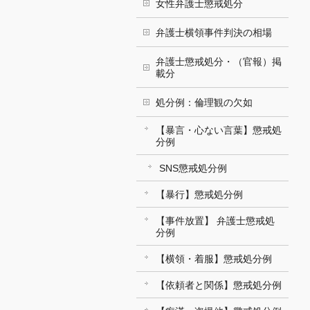
女性弁護士懲戒処分
弁護士横領事件判決の相場
弁護士懲戒処分・（官報）掲
載分
処分例：倫理観の欠如
【暴言・心ない言葉】懲戒処
分例
SNS懲戒処分例
【暴行】懲戒処分例
【事件放置】 弁護士懲戒処
分例
【横領・着服】懲戒処分例
【依頼者と関係】懲戒処分例