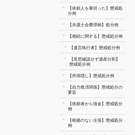
【依頼人を裏切った】懲戒処
分例
【弁護士会費滞納】処分例
【相続に関する】懲戒処分例
【遺言執行者】懲戒処分例
【意思確認せず遺産分割】
懲戒処分例
【所得隠し】懲戒処分例
【自力救済関係】懲戒処分の
要旨
【依頼者から借金】懲戒処分
例
【根拠のない主張】懲戒処分
例