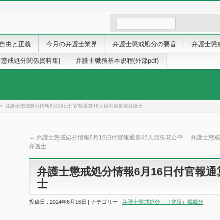
自由と正義
今月の弁護士業界
弁護士懲戒処分の要旨
弁護士懲
[懲戒処分関係資料集]
弁護士職務基本規程(外部pdf)
»
弁護士懲戒処分情報6月16日付官報通算46人目中島俊援弁護士
←
弁護士懲戒処分情報6月16日付官報通算45人目矢花公平
弁護士懲戒
弁護士
弁護士懲戒処分情報6月16日付官報通
士
投稿日 : 2014年6月16日 | カテゴリー :
弁護士懲戒処分・（官報）掲載分