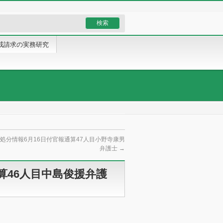
戒請求の実務研究
処分情報6月16日付官報通算47人目小野寺康男
弁護士
→
算46人目中島俊援弁護