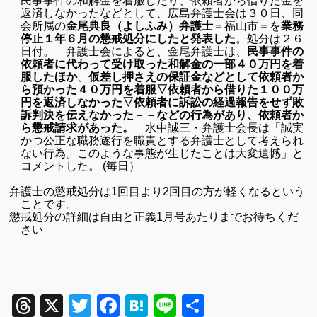
民事事件の和解金を着服したり、依頼者から借りた金を
返済しなかったなどとして、広島弁護士会は３０日、同
会所属の
金尾典良（よしふみ）弁護士
＝福山市＝を
業務
停止１年６月の懲戒処分にしたと発表した
。処分は２６
日付。 弁護士会によると、金尾弁護士は、
民事事件の
依頼者に代わって受け取った和解金の一部４０万円を着
服したほか
、
仮差し押さえの保証金などとして依頼者か
ら預かった４０万円を着服
▽
依頼者から借りた１００万
円を返済しなかった
▽
依頼者に訴訟の経過報告をせず敗
訴判決を伝えなかった－－などの行為があり、依頼者か
ら懲戒請求があった。
水中誠三・弁護士会長は「誠実
かつ公正な職務遂行を職責とする弁護士として考えられ
ない行為。このような事態が生じたことは大変遺憾」と
コメントした。
(毎日）
弁護士の懲戒処分は1回目より2回目の方が軽くなるという
ことです。
懲戒処分の詳細は自由と正義1月号あたりまでお待ちくだ
さい
Threads
X
Twitter
Facebook
Hatena
Line
共