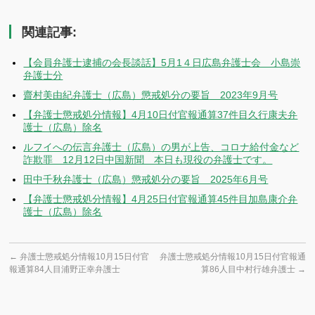
有
関連記事:
【会員弁護士逮捕の会長談話】5月1４日広島弁護士会 小島崇
弁護士分
齋村美由紀弁護士（広島）懲戒処分の要旨 2023年9月号
【弁護士懲戒処分情報】4月10日付官報通算37件目久行康夫弁
護士（広島）除名
ルフイへの伝言弁護士（広島）の男が上告、コロナ給付金など
詐欺罪 12月12日中国新聞 本日も現役の弁護士です。
田中千秋弁護士（広島）懲戒処分の要旨 2025年6月号
【弁護士懲戒処分情報】4月25日付官報通算45件目加島康介弁
護士（広島）除名
←
弁護士懲戒処分情報10月15日付官
弁護士懲戒処分情報10月15日付官報通
報通算84人目浦野正幸弁護士
算86人目中村行雄弁護士
→