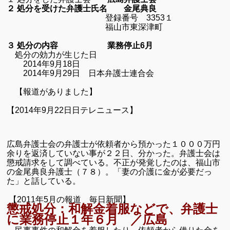
２ 処分を受けた弁護士氏名 金尾典良
登録番号
3353１
福山市東深津町
３ 処分の内容 業務停止
6
月
処分の効力が生じた日
2014
年
9
月
18
日
2014
年
9
月
29
日 日本弁護士連合会
【報道がありました】
【2014年9月22日日テレニュース】
広島弁護士会の弁護士が依頼者から預かった１０００万円
余りを返済していない事が２２日、分かった。弁護士会は
懲戒請求をして調べている。不正が発覚したのは、福山市
の金尾典良弁護士（７８）。「妻の介護に金が必要だっ
た」と話している。
【2011年5月の報道 毎日新聞】
懲戒処分：和解金着服などで、弁護士
に業務停止１年６月 ／広島