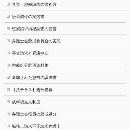
弁護士懲戒請求の書き方
紛議調停の案内書
懲戒請求綱紀調査の提言
弁護士会懲戒委員会の実態
審査請求と異議申立
懲戒処分関係資料集
棄却された懲戒の議決書
【法テラス】処分措置
成年後見人制度
弁護士会役員の懲戒処分
職務上請求不正請求弁護士