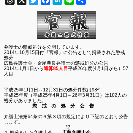
Threads
X
Twitter
Facebook
Hatena
Line
共
有
弁護士の懲戒処分を公開しています。
2014
年
10
月
15
日付『官報』に公告として掲載された懲戒
処分
広島弁護士会
・金尾典良弁護士の懲戒処分の公告
2014
年
1
月
1
日から
通算
85
人目
平成
26
年度
(4
月
1
日から）
57
人目
平成
25
年
1
月
1
日～
12
月
31
日の処分件数は
98
件
平成
25
年度（平成
25
年
4
月
1
日～
26
年
3
月
31
日）は
102
人の
処分がありました。
懲 戒 の 処 分 公 告
弁護士法第
64
条の６第３項の規定により下記のとおり公告
します。
記
１ 処分をした弁護士会
広島
弁護士会