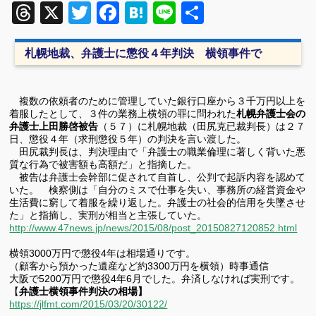
Threads
X
Twitter
Facebook
Hatena
Line
共
有
札幌地裁、弁護士に懲役４年判決 横領事件で
複数の依頼者のために管理していた銀行口座から３千万円以上を
着服したとして、３件の業務上横領の罪に問われた
札幌弁護士会の
弁護士上田勝啓被告
（５７）に札幌地裁（田尻克已裁判長）は２７
日、懲役４年（求刑懲役５年）の判決を言い渡した。
田尻裁判長は、判決理由で「弁護士の職業倫理に著しく背いた悪
質な行為で被害額も高額だ」と指摘した。
被告は弁護士会幹部に促されて自首し、公判で起訴内容を認めて
いた。 検察側は「自分のミスで仕事を失い、事務所の経営資金や
生活費に窮して着服を繰り返した。弁護士の社会的信用を失墜させ
た」と指摘し、実刑が相当と主張していた。
http://www.47news.jp/news/2015/08/post_20150827120852.html
横領3000万円で懲役4年は相場通りです。
（顧客から預かった遺産など約3300万円を横領）時事通信
大阪で5200万円で懲役4年6月でした。弁済しなければ実刑です。
【
弁護士横領事件判決の相場】
https://jlfmt.com/2015/03/20/30122/