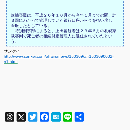
逮捕容疑は、平成２６年１０月から今年１月までの間、計
３回にわたって管理していた銀行口座から金を払い戻し、
着服したとしている。
特別刑事部によると、上田容疑者は２３年６月の札幌家
裁審判で死亡者の相続財産管理人に選任されていたとい
う。
サンケイ
http://www.sankei.com/affairs/news/150309/afr1503090032-
n1.html
Threads
X
Twitter
Facebook
Hatena
Line
共
有