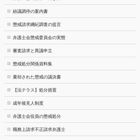
紛議調停の案内書
懲戒請求綱紀調査の提言
弁護士会懲戒委員会の実態
審査請求と異議申立
懲戒処分関係資料集
棄却された懲戒の議決書
【法テラス】処分措置
成年後見人制度
弁護士会役員の懲戒処分
職務上請求不正請求弁護士