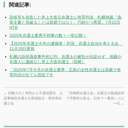
関連記事:
訴状等を捏造した井上大造元弁護士に有罪判決 札幌地裁「偽
造文書と見破ることは容易ではなく、巧妙かつ悪質」7月22日
HTB
2025年弁護士業界不祥事の数々一挙公開！
【2025年弁護士今年の逮捕者・判決 弁護士自治を考える会
11月19日更新
札幌の訴状偽造事件初公判、弁護士の被告が出廷せず 地裁や
弁護人に連絡なし井上大造弁護士（宮崎）
「2025年7月今月の弁護士業界」広島の女性弁護士は高裁で有
罪判決が出ても現役です
←
判断力欠く男性から不適切委任、公
『宮崎県弁護士会』弁護士の懲戒請求
設事務所弁護士を懲戒処分・熊本県弁
で手数料を取る。日本で一番高いコピ
護士会
ー代
→