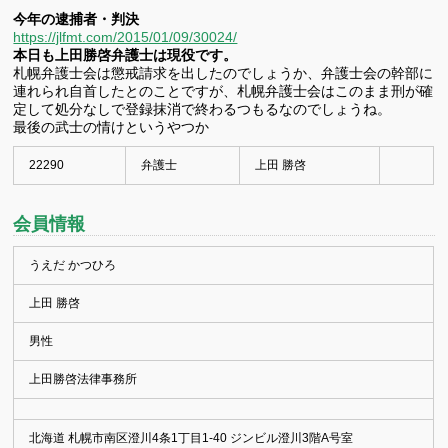
今年の逮捕者・判決
https://jlfmt.com/2015/01/09/30024/
本日も上田勝啓弁護士は現役です。
札幌弁護士会は懲戒請求を出したのでしょうか、弁護士会の幹部に
連れられ自首したとのことですが、札幌弁護士会はこのまま刑が確
定して処分なしで登録抹消で終わるつもるなのでしょうね。
最後の武士の情けというやつか
22290
弁護士
上田 勝啓
会員情報
うえだ かつひろ
上田 勝啓
男性
上田勝啓法律事務所
北海道 札幌市南区澄川4条1丁目1-40 ジンビル澄川3階A号室