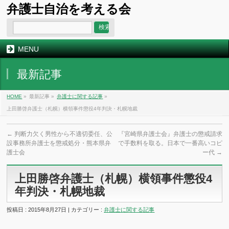
弁護士自治を考える会
MENU
最新記事
HOME
»
最新記事 »
弁護士に関する記事
»
上田勝啓弁護士（札幌）横領事件懲役4年判決・札幌地裁
←
判断力欠く男性から不適切委任、公
『宮崎県弁護士会』弁護士の懲戒請求
設事務所弁護士を懲戒処分・熊本県弁
で手数料を取る。日本で一番高いコピ
護士会
ー代
→
上田勝啓弁護士（札幌）横領事件懲役4
年判決・札幌地裁
投稿日 : 2015年8月27日 | カテゴリー :
弁護士に関する記事