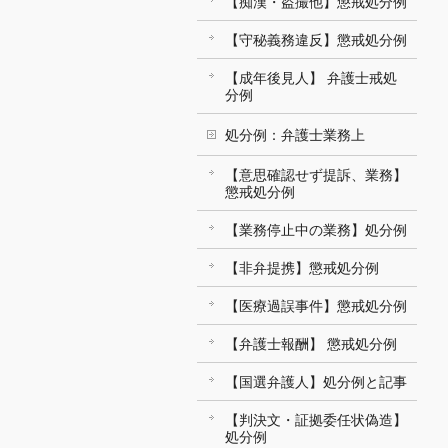
【痴漢・盗撮他】懲戒処分例
【守秘義務違反】懲戒処分例
【成年後見人】 弁護士戒処
分例
処分例：弁護士業務上
【意思確認せず提訴、業務】
懲戒処分例
【業務停止中の業務】処分例
【非弁提携】懲戒処分例
【医療過誤事件】懲戒処分例
【弁護士報酬】 懲戒処分例
【国選弁護人】処分例と記事
【判決文・証拠委任状偽造】
処分例