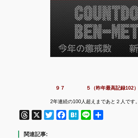
９７ ５
（昨年最高記録102
2年連続の100人超えまであと２人
Threads
X
Twitter
Facebook
Hatena
Line
共
有
関連記事: