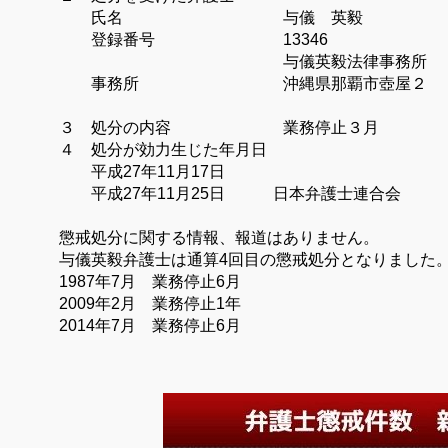
氏名 与儀 英毅
登録番号 13346
与儀英毅法律事務所
事務所 沖縄県那覇市壺屋２
３ 処分の内容 業務停止３月
４ 処分が効力生じた年月日
平成
27
年11
月17
日
平成
27
年11
月25
日 日本弁護士連合会
懲戒処分に関する情報、報道はありません。
与儀英毅弁護士は通算4回目の懲戒処分となりました
1987年7月 業務停止6月
2009年2月 業務停止1年
2014年7月 業務停止6月