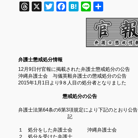
Threads
X
Twitter
Facebook
Hatena
Line
共
有
弁護士懲戒処分情報
12月9
日付官報に掲載された弁護士懲戒処分の公告
沖縄弁護士会 与儀英毅弁
護士の懲戒処分の公告
2015
年
1
月
1
日より9８人目の処分者となりました
懲戒処分の公告
弁護士法第
64
条の
6
第
3
項規定により下記のとおり公告
記
１ 処分をした弁護士会 沖縄弁護士会
２ 処分を受けた弁護士