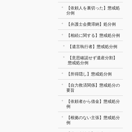
【依頼人を裏切った】懲戒処
分例
【弁護士会費滞納】処分例
【相続に関する】懲戒処分例
【遺言執行者】懲戒処分例
【意思確認せず遺産分割】
懲戒処分例
【所得隠し】懲戒処分例
【自力救済関係】懲戒処分の
要旨
【依頼者から借金】懲戒処分
例
【根拠のない主張】懲戒処分
例