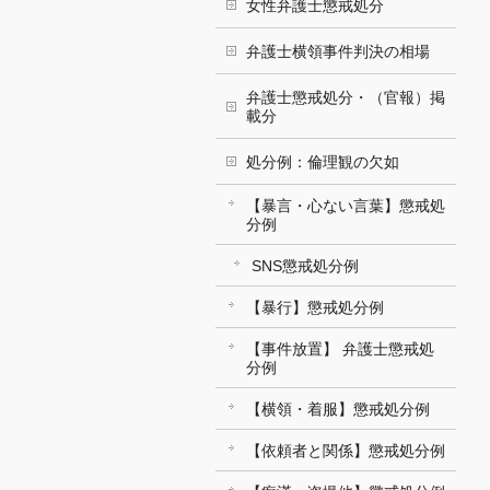
女性弁護士懲戒処分
弁護士横領事件判決の相場
弁護士懲戒処分・（官報）掲
載分
処分例：倫理観の欠如
【暴言・心ない言葉】懲戒処
分例
SNS懲戒処分例
【暴行】懲戒処分例
【事件放置】 弁護士懲戒処
分例
【横領・着服】懲戒処分例
【依頼者と関係】懲戒処分例