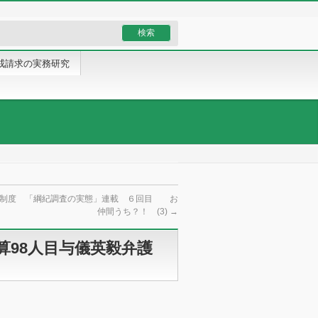
戒請求の実務研究
治制度 「綱紀調査の実態」連載 ６回目 お
仲間うち？！ (3)
→
算98人目与儀英毅弁護