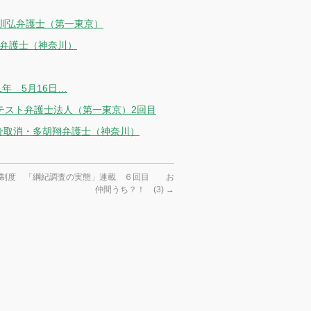
野訓弘弁護士（第一東京）
一弁護士（神奈川）
年 5月16日…
イテスト弁護士法人（第一東京）2回目
分取消・多胡翔弁護士（神奈川）
治制度 「綱紀調査の実態」連載 ６回目 お
仲間うち？！ (3)
→