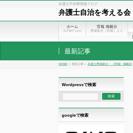
弁護士不祥事情報ブログ
弁護士自治を考える会
ホーム
官報 掲載分
JLFMT.com
懲戒処分（官報）より
最新記事
HOME
»
最新記事 »
弁護士懲戒処分・（官報）掲載分
Wordpressで検索
googleで検索