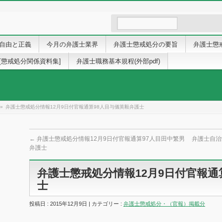
自由と正義
今月の弁護士業界
弁護士懲戒処分の要旨
弁護士懲
[懲戒処分関係資料集]
弁護士職務基本規程(外部pdf)
»
弁護士懲戒処分情報12月9日付官報通算98人目与儀英毅弁護士
←
弁護士懲戒処分情報12月9日付官報通算97人目田中繁男
弁護士自
弁護士
弁護士懲戒処分情報12月9日付官報通
士
投稿日 : 2015年12月9日 | カテゴリー :
弁護士懲戒処分・（官報）掲載分