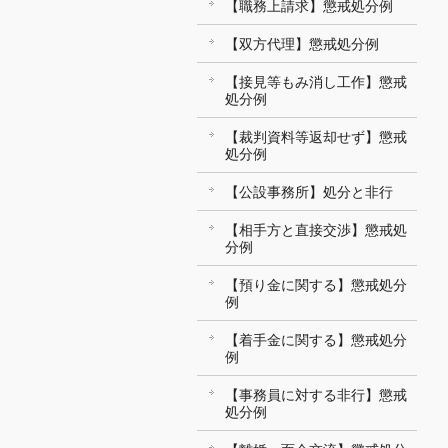
【職務上請求】懲戒処分例
【双方代理】懲戒処分例
【接見等もみ消し工作】懲戒
処分例
【裁判資料等返却せず】懲戒
処分例
【公設事務所】処分と非行
【相手方と直接交渉】懲戒処
分例
【預り金に関する】懲戒処分
例
【着手金に関する】懲戒処分
例
【事務員に対する非行】懲戒
処分例