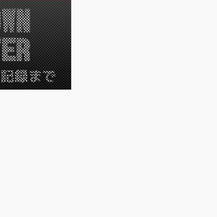
）
です。