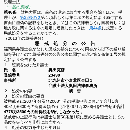
税理士法
（一般の懲戒）
第46条
財務大臣は、前条の規定に該当する場合を除くほか、税
理士が、
第33条の２
第１項若しくは第２項の規定により添付する
書面に虚偽の記載をしたとき、又はこの法律若しくは国税若しくは
地方税に関する法令の規定に違反したときは、
第44条
に規定する
懲戒処分をすることができる。
（2013年の懲戒処分）
懲 戒 処 分 の 公 告
福岡県弁護士会がなした懲戒の処分について同会から以下の通り通
知を受けたので懲戒処分の公告公表に関する規定第３条第１号の規
定により公告する
１ 懲戒を受けた弁護士
氏 名 奥田克彦
登録番号
23490
事務所 北九州市小倉北区金田１
弁護士法人奥田法律事務所
２ 処分の内容
戒 告
３ 処分の理由の要旨
被懲戒者は
2007
年分及び
2008
年分の税務申告において合計
1
億
4051
万
6600
円の所得金額のうち
1
億
2671
万
0258
円を申告せず
合計
4778
万
3500
円の所得税を納付しなかった
。
被戒者の上記行為は弁護士法第
56
条第
1
項に定める弁護士としての
品位を失うべき非行に該当する。
４ 処分の効力を生じた年月日