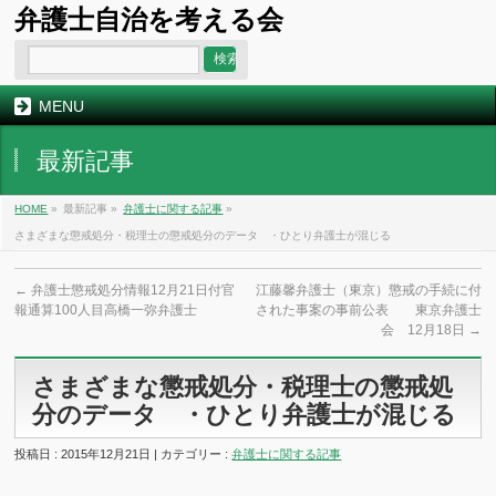
弁護士自治を考える会
MENU
最新記事
HOME
»
最新記事 »
弁護士に関する記事
»
さまざまな懲戒処分・税理士の懲戒処分のデータ ・ひとり弁護士が混じる
←
弁護士懲戒処分情報12月21日付官
江藤馨弁護士（東京）懲戒の手続に付
報通算100人目高橋一弥弁護士
された事案の事前公表 東京弁護士
会 12月18日
→
さまざまな懲戒処分・税理士の懲戒処
分のデータ ・ひとり弁護士が混じる
投稿日 : 2015年12月21日 | カテゴリー :
弁護士に関する記事