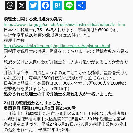
Threads
X
Twitter
Facebook
Hatena
Line
共
有
税理士に関する懲戒処分の発表
https://www.nta.go.jp/sonota/zeirishi/zeirishiseido/shobun/list.htm
日本中に税理士は75、645人おります。事業所は約5000です。
会計年度平成26年度の懲戒処分は59件でした。
税理士の数
http://www.nichizeiren.or.jp/guidance/intro/registrant.html
国税庁が税理士の指導、監督をしておりますので登録者数から見る
と
懲戒を受けた人間の数が弁護士とは大きな違いがあることが分かり
ます。
弁護士は弁護士自治という名の元でどこからも指導、監督を受けな
い制度の中、毎年約2500件ほどの懲戒が申し立てられます。
日弁連に登録した会員数は36、000人です。3万6000人で100件の
懲戒処分を受けました。（2015年）
処分された税理士の中で弁護士を兼ねる人が一名いました。
2回目の懲戒処分となりました。
奥田克彦 昭和31年11月5日 第23490号
（弁護士） 福岡県北九州市小倉北区金田1丁目8番5号北九州法曹ビ
ル6階 福岡県福岡市中央区薬院2丁目5番42-1301号 税理士法第46
条の規定に基づき、平成27年6月17日から9月の税理士業務 の停止
の処分を行った。 平成27年6月30日