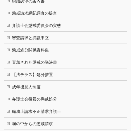
紛議調停の案内書
懲戒請求綱紀調査の提言
弁護士会懲戒委員会の実態
審査請求と異議申立
懲戒処分関係資料集
棄却された懲戒の議決書
【法テラス】処分措置
成年後見人制度
弁護士会役員の懲戒処分
職務上請求不正請求弁護士
塀の中からの懲戒請求