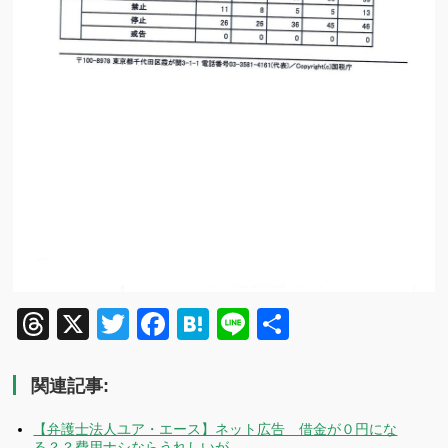
Threads
X
Twitter
Facebook
Hatena
Line
共
有
関連記事:
【弁護士法人ユア・エース】ネット広告 借金が０円にな
る？？費用ナシならうれしいが