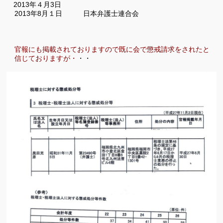
2013
年４月
3
日
2013
年
8
月１日 日本弁護士連合会
官報にも掲載されておりますので既に会で懲戒請求をされたと
信じて
おりますが・
・・