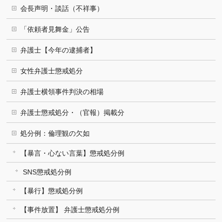
会長声明・談話（不祥事）
「依頼者見舞金」公告
弁護士【今年の逮捕者】
女性弁護士懲戒処分
弁護士横領事件判決の相場
弁護士懲戒処分・（官報）掲載分
処分例：倫理観の欠如
【暴言・心ない言葉】懲戒処分例
SNS懲戒処分例
【暴行】懲戒処分例
【事件放置】 弁護士懲戒処分例