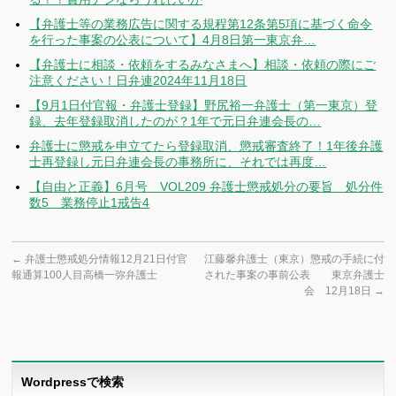
【弁護士等の業務広告に関する規程第12条第5項に基づく命令
を行った事案の公表について】4月8日第一東京弁…
【弁護士に相談・依頼をするみなさまへ】相談・依頼の際にご
注意ください！日弁連2024年11月18日
【9月1日付官報・弁護士登録】野尻裕一弁護士（第一東京）登
録、去年登録取消したのが？1年で元日弁連会長の…
弁護士に懲戒を申立てたら登録取消、懲戒審査終了！1年後弁護
士再登録し元日弁連会長の事務所に、それでは再度…
【自由と正義】6月号 VOL209 弁護士懲戒処分の要旨 処分件
数5 業務停止1戒告4
←
弁護士懲戒処分情報12月21日付官
江藤馨弁護士（東京）懲戒の手続に付
報通算100人目高橋一弥弁護士
された事案の事前公表 東京弁護士
会 12月18日
→
Wordpressで検索