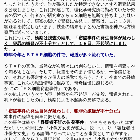
だったとしたうえで、誰が混入したか特定できないとする調査結果
を公表しました。これに関連して、理化学研究所に勤めていた研究
者の男性が、何者かが研究室からＥＳ細胞を無断で持ち出した疑い
があるとして、窃盗の疑いで警察に告発し、警察は、ことし３月、
容疑者を特定しないまま、捜査の結果をまとめた書類を神戸地方検
察庁に送っていました。
これについて、
検察は捜査の結果、「窃盗事件の発生自体が疑わし
く、犯罪の嫌疑が不十分だ」として、１８日、不起訴にしまし
た。』
昨年今年とＳＴＡＰ細胞の件で、報道が多々流れていた。
ＳＴＡＰの真偽、当然ながら我々には判らないし、情報を精査すべ
く知る術もない。そして、報道をそのまま信じるか、一部信じる
か、それとも否定するか個人の感覚であろう。ただ、今までの経緯
事実、これらの報道情報に鑑みて、奇奇怪怪に感じるの
が この「ＥＳ細胞窃盗事件」 である。
その結末というべき内容「検察から不起訴」が先般、報道された。
我々が着目したのは、検察による不起訴の見解である。
「窃盗事件の発生自体が疑わしく、犯罪の嫌疑が不十分だ」
本事件の経緯を簡単に振り返る。
この事件は確か
「容疑者不詳の告発事件」
でそもそもあったはず
だが、いつの間にか 「小保方女史が犯人」 説、つまり 「容疑者は
小保方女史」 なる論調になっていたことが事実として存在する。
そして、今から３ヶ月ほど前、２月中旬には 「小保方女史が容疑