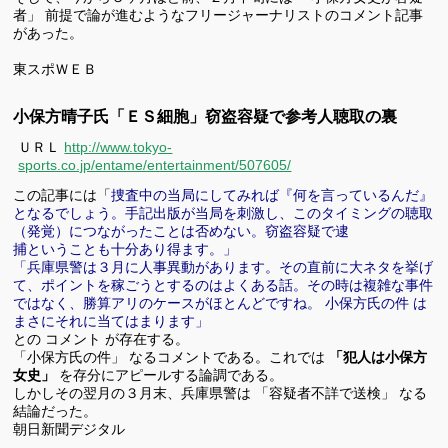
者」 前提で論が進むようなフリージャーナリストのコメント記事
があった。
東スポＷＥＢ
小保方晴子氏「ＥＳ細胞」窃盗容疑で参考人聴取の裏
ＵＲＬ
http://www.tokyo-
sports.co.jp/entame/entertainment/507605/
この記事には「
捜査中の当局にしてみれば『何を言っているんだ』
となるでしょう。手記出版が当局を刺激し、このタイミングの聴取
（発覚）につながったことは否めない。窃盗容疑で逮
捕ということも十分あり得ます。」
「兵庫県警は３月に人事異動があります。その直前に大ネタを挙げ
て、ポイントを稼ごうとするのはよくある話。その時は複雑な事件
ではなく、勝算アリのケースがほとんどですね。 小保方氏の件 は
まさにそれに当てはまります」
との コメント が存在する。
「小保方氏の件」 なるコメントである。これでは
「犯人は小保方
女史」
を存分にアピールする論調である。
しかしその翌月の３月末、兵庫県警は 「容疑者不詳で送検」 なる
結論だった。
朝日新聞デジタル