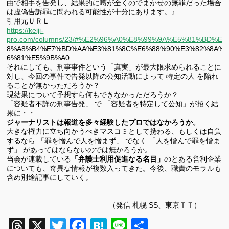
由で相手を告発し、結果的に噂が全くのでまかせの無罪だった場合
は虚偽告訴罪に問われる可能性が十分にあります。』
引用元ＵＲＬ
https://keiji-
pro.com/columns/23/#%E2%96%A0%E8%99%9A%E5%81%BD%E
8%A8%B4%E7%BD%AA%E3%81%8C%E6%88%90%E3%82%8A%
6%81%E5%9B%A0
それにしても、刑事事件という「真実」が最大限求められることに
対し、今回の事件で告発以降の公知活動によって 特定の人 を陥れ
ることが無かっただろうか？
現結果について予想すら何もできなかっただろうか？
「容疑者不詳の刑事告発」 で 「容疑者を特定して公知」が招く結
果に・・
ジャーナリストは報道を多々経験したプロではなかろうか。
大きな権力に立ち向かうべきマスコミとして携わる、もしくは自負
するなら
「
罪を憎んで人を憎まず」 でなく 「人を憎んで罪を憎ま
ず」 があってはならないのでは無かろうか。
当会が連載している
「弁護士利用促進なる名目」
のとある営利企業
についても、奇異な情報が複数入ってきた。今後、職責のモラルも
含め別途記事にしていく。
（発信 札幌 SS、東京ＴＴ）
Threads
X
Twitter
Facebook
Hatena
Line
共