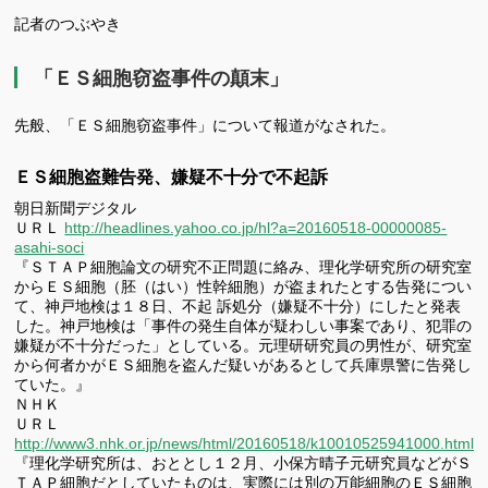
有
記者のつぶやき
「ＥＳ細胞窃盗事件の顛末」
先般、「ＥＳ細胞窃盗事件」について報道がなされた。
ＥＳ細胞盗難告発、嫌疑不十分で不起訴
朝日新聞デジタル
ＵＲＬ
http://headlines.yahoo.co.jp/hl?a=20160518-00000085-
asahi-soci
『ＳＴＡＰ細胞論文の研究不正問題に絡み、理化学研究所の研究室
からＥＳ細胞（胚（はい）性幹細胞）が盗まれたとする告発につい
て、神戸地検は１８日、不起 訴処分（嫌疑不十分）にしたと発表
した。神戸地検は「事件の発生自体が疑わしい事案であり、犯罪の
嫌疑が不十分だった」としている。元理研研究員の男性が、研究室
から何者かがＥＳ細胞を盗んだ疑いがあるとして兵庫県警に告発し
ていた。』
ＮＨＫ
ＵＲＬ
http://www3.nhk.or.jp/news/html/20160518/k10010525941000.html
『理化学研究所は、おととし１２月、小保方晴子元研究員などがＳ
ＴＡＰ細胞だとしていたものは、実際には別の万能細胞のＥＳ細胞