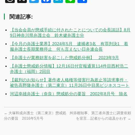
有
関連記事:
【当会会員が懲戒手続に付されたことについての会長談話】8月
9日神奈川県弁護士会 鈴木健弁護士分
【今月の弁護士業界】2024年5月 逮捕者3名 有罪判決1 着
服弁護士長期業務停止 何も言えない日弁連会長
【弁護士が業務妨害を起こした懲戒処分例】 2023年9月
【弁護士懲戒処分情報】12月16日付官報通算114件目西村浩二
弁護士（福岡）2回目
【裁判のお知らせ】著作者人格権等侵害行為差止等請求事件・
被告高野隆弁護士（第二東京）11月26日中目黒ビジネスコート
河辺幸雄弁護士（奈良）懲戒処分の要旨 2002年8月号 除名
←
大塚和成弁護士（第二東京）懲戒処
舛添都知事、第三者弁護士に調査依頼
分の要旨 2016年5月号
を宣言…記者からの追及かわす
→