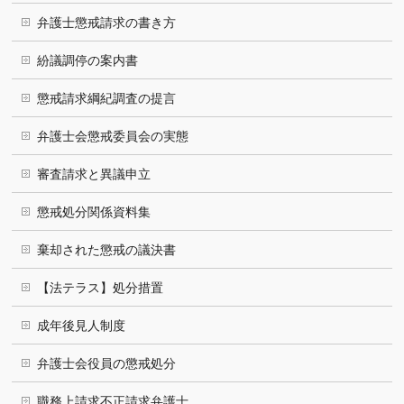
弁護士懲戒請求の書き方
紛議調停の案内書
懲戒請求綱紀調査の提言
弁護士会懲戒委員会の実態
審査請求と異議申立
懲戒処分関係資料集
棄却された懲戒の議決書
【法テラス】処分措置
成年後見人制度
弁護士会役員の懲戒処分
職務上請求不正請求弁護士