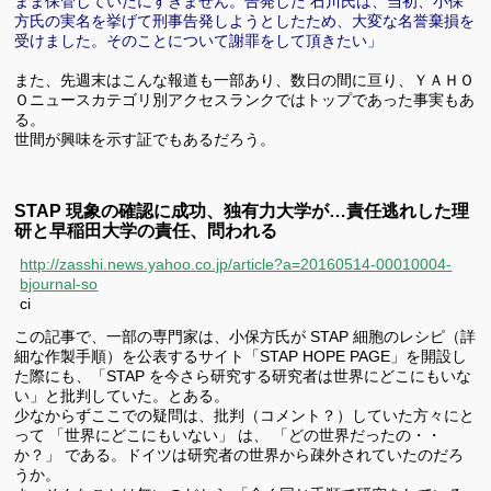
まま保管していたにすぎません。告発した 石川氏は、当初、小保
方氏の実名を挙げて刑事告発しようとしたため、大変な名誉棄損を
受けました。そのことについて謝罪をして頂きたい」
また、先週末はこんな報道も一部あり、数日の間に亘り、ＹＡＨＯ
Ｏニュースカテゴリ別アクセスランクではトップであった事実もあ
る。
世間が興味を示す証でもあるだろう。
STAP 現象の確認に成功、独有力大学が…責任逃れした理
研と早稲田大学の責任、問われる
http://zasshi.news.yahoo.co.jp/article?a=20160514-00010004-
bjournal-so
ci
この記事で、一部の専門家は、小保方氏が STAP 細胞のレシピ（詳
細な作製手順）を公表するサイト「STAP HOPE PAGE」を開設し
た際にも、「STAP を今さら研究する研究者は世界にどこにもいな
い」と批判していた。とある。
少なからずここでの疑問は、批判（コメント？）していた方々にと
って 「世界にどこにもいない」 は、 「どの世界だったの・・
か？」 である。ドイツは研究者の世界から疎外されていたのだろ
うか。