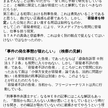
まぁそんなことは無いのだから 「全く同じ手順で研究をしている
こと」 と極限に限定した論が前提だったと解釈しておくべきなの
だろうが。
第三者による犯罪における刑事告発、これは勇気がいることである
と思うし、曲げない正義感も必要であろう。しかし、「
容疑者を特
定」
した公知と共にまい進する周辺は如何なものか。
そしてこの「容疑者特定」により、マスメディアから世間に登場
し、仕事を担う現実。
ＳＴＡＰの真偽と窃盗事件、これは全く別の観点で捉えなくてはい
けない ではなかったのか。
「事件の発生事態が疑わしい」（検察の見解）
これが「容疑者特定した告発」であったならば「虚偽告訴罪 ※刑
法１７２条」も視野に入りかねない。しかし「容疑者不詳の告
発」である。
「容疑者不詳の告発」、ところがこれで世間に伝わ
ったおもて面は「小保方女史が容疑者」論である。法的に問題が
無い（名誉毀損の民事訴訟は別途）から、このようなこ
とが行えたのだろうか。
「容疑者不詳の告発」当初から、フリージャーナリストは共に行
動している。
「刑事事件弁護士ナビ」なるＷＥＢの記事にはこんな解説もあっ
た。『普段から気に入らない人物が悪いことをしているという噂だ
けを聞き、その確証が取れていないのに逮捕させてやろうという理