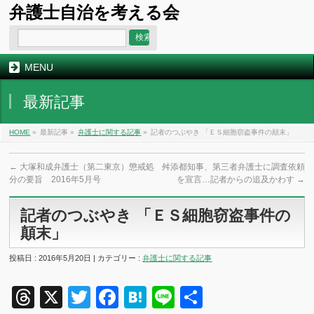
弁護士自治を考える会
MENU
最新記事
HOME
»
最新記事 »
弁護士に関する記事
»
記者のつぶやき 「ＥＳ細胞窃盗事件の顛末」
←
大塚和成弁護士（第二東京）懲戒処
舛添都知事、第三者弁護士に調査依頼
分の要旨 2016年5月号
を宣言…記者からの追及かわす
→
記者のつぶやき 「ＥＳ細胞窃盗事件の
顛末」
投稿日 : 2016年5月20日 | カテゴリー :
弁護士に関する記事
Threads
X
Twitter
Facebook
Hatena
Line
共