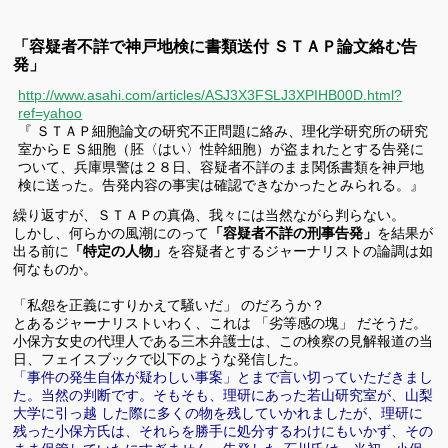
「容疑者不詳で神戸地検に書類送付 ＳＴＡＰ論文絡む告
発」
http://www.asahi.com/articles/ASJ3X3FSLJ3XPIHB00D.html?
ref=yahoo
『 ＳＴＡＰ細胞論文の研究不正問題に絡み、理化学研究所の研究
室からＥＳ細胞（胚〈はい〉性幹細胞）が盗まれたとする告発に
ついて、兵庫県警は２８日、容疑者不詳のまま関係書類を神戸地
検に送った。告発内容の事実は確認できなかったとみられる。』
繰り返すが、ＳＴＡＰの真偽、我々には当然ながら判らない。
しかし、何らかの風潮にのって
「容疑者不詳の刑事告発」
を結果が
出る前に
「特定の人物」
を容疑者とするジャーナリストの論調は如
何なものか。
「私怨を正義にすりかえて騒いだ」 のだろうか？
とあるジャーナリストいわく、これは 「劣等感の塊」 だそうだ。
小保方女史の代理人である三木弁護士は、この検察の見解報道の当
日、フェイスブックで以下のような発信した。
「事件の発生自体が疑わしい事案」とまで言い切っていただきまし
た。当然の判断です。そもそも、理研にあった若山研究室が、山梨
大学に引っ越 した際に多くの物を残していかれましたが、理研に
残った小保方氏は、それらを勝手に処分するわけにもいかず、その