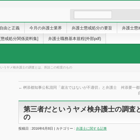
自由と正義
今月の弁護士業界
弁護士懲戒処分の要旨
弁護士懲
[懲戒処分関係資料集]
弁護士職務基本規程(外部pdf)
というヤメ検弁護士の調査とは、所詮この程度のもの
←
桝添都知事公私混同「違法ではないが不適切」と弁護士
舛添要一都
第三者だというヤメ検弁護士の調査
の
投稿日 : 2016年6月8日 | カテゴリー :
弁護士に関する記事