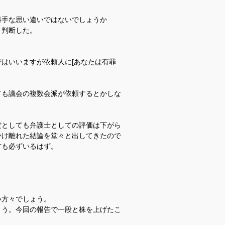
勝手な思い違い
ではないでしょうか
と判断した。
ではいいますが
依頼人に[あなたは有罪
ても
議会の複数会派が依頼するとかしな
だとしても
弁護士としての評価は下がら
かけ離れた結論を堂々と出してきたので
方も必ずいるはず。
い方々でしょう。
ょう。
今回の報告で一段と株を上げたこ