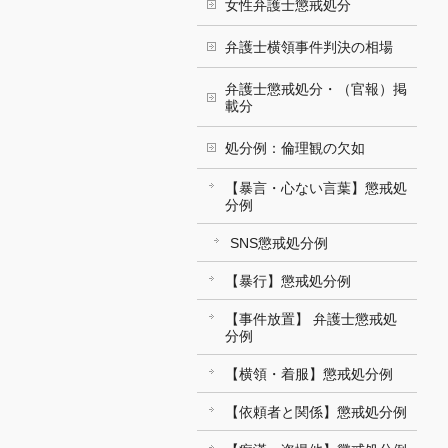
女性弁護士懲戒処分
弁護士横領事件判決の相場
弁護士懲戒処分・（官報）掲
載分
処分例：倫理観の欠如
【暴言・心ない言葉】懲戒処
分例
SNS懲戒処分例
【暴行】懲戒処分例
【事件放置】 弁護士懲戒処
分例
【横領・着服】懲戒処分例
【依頼者と関係】懲戒処分例