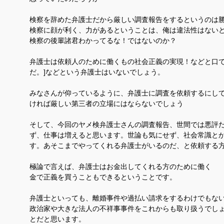
検察を辞めた弁護士だから厳しい調査報告をするというのは
検察に顔が利く、力があるということは、俺は違法性はない
検察の後輩諸君わかってるな！ではないのか？
弁護士は依頼人のために働くもの社会正義の実現！などと口
だ。]などという弁護士はいないでしょう。
みなさんが仰っているように、弁護士に調査を依頼するにし
ければ厳しい第三者の立場にはならない
でしょう
そして、今回のヤメ検弁護士さんの調査報告、世間では悪評
ず、仕事は増えると思います。
世論も気にせず、社会常識と
す。
あそこまでやってくれる弁護士がいるのだ、と依頼する
極論で言えば、弁護士はお金出してくれる方のために働く
金で正義を買うこともできるということです。
弁護士といっても、離婚事件や過払い請求をするわけでもな
政治家や大きな法人の不祥事事件をこれからも取り扱うでし
とだと思います。