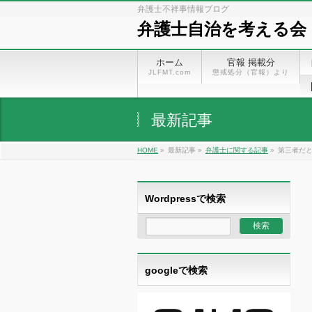
弁護士不祥事情報ブログ
弁護士自治を考える会
ホーム
官報 掲載分
JLFMT.com
懲戒処分（官報）より
最新記事
HOME
»
最新記事 »
弁護士に関する記事
»
第三者だ
Wordpressで検索
googleで検索