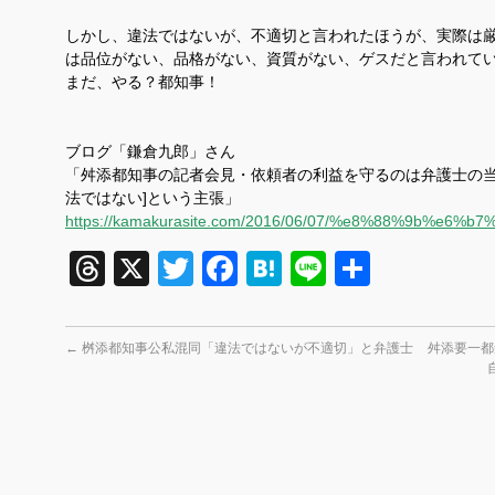
しかし、違法ではないが、不適切と言われたほうが、実際は
は
品位がない、
品格がない、資質がない、ゲスだと言われて
まだ、やる？都知事！
ブログ「鎌倉九郎」さん
「舛添都知事の記者会見・依頼者の利益を守るのは弁護士の当
法ではない]という主張」
https://kamakurasite.com/2016/06/07/%e8%88%
Threads
X
Twitter
Facebook
Hatena
Line
共
有
←
桝添都知事公私混同「違法ではないが不適切」と弁護士
舛添要一都