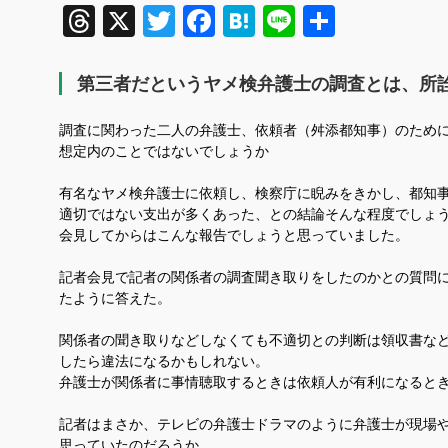
Threads
X
Twitter
Facebook
Hatena
Line
共
有
第三者だというヤメ検弁護士の調査とは、所
調査に関わった二人の弁護士、依頼者（舛添都知事）のため
想定内
のことではないでしょうか
有名なヤメ検弁護士に依頼し、検察庁に睨みをきかし、都知
適切ではない支出が多くあった、との結論
そんな程度でしょ
会見してからは
こんな報告でしょうと思っていました。
記者会見で記者の関係者の調査聞き取りをしたのかとの質問
たように答えた。
関係者の聞き取りなどしなくても不適切との判断は領収書な
したら違法になるかもしれない。
弁護士が関係者に事情聴取するときは依頼人が有利になると
記者はまさか、テレビの弁護士ドラマのように弁護士が現場
思っていたのだろうか