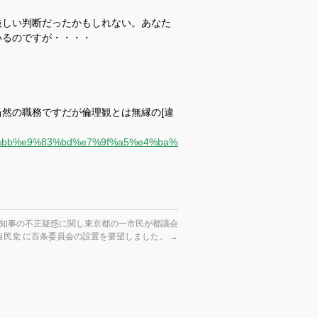
厳しい判断だったかもしれない。あなた
いるのですが・・・・
然の職務ですだが倫理観とは無縁の[違
9b%e6%b7%bb%e9%83%bd%e7%9f%a5%e4%ba%8b%e3%81%ae%e8%
知事の不正疑惑に関し東京都の一市民が都議会
自民党 に百条委員会の設置を要望しました。
→