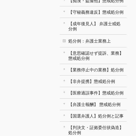
【痴漢・盗撮他】懲戒処分例
【守秘義務違反】懲戒処分例
【成年後見人】 弁護士戒処
分例
処分例：弁護士業務上
【意思確認せず提訴、業務】
懲戒処分例
【業務停止中の業務】処分例
【非弁提携】懲戒処分例
【医療過誤事件】懲戒処分例
【弁護士報酬】 懲戒処分例
【国選弁護人】処分例と記事
【判決文・証拠委任状偽造】
処分例