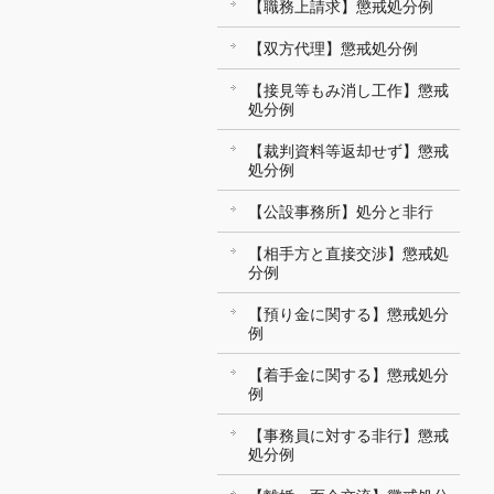
【職務上請求】懲戒処分例
【双方代理】懲戒処分例
【接見等もみ消し工作】懲戒
処分例
【裁判資料等返却せず】懲戒
処分例
【公設事務所】処分と非行
【相手方と直接交渉】懲戒処
分例
【預り金に関する】懲戒処分
例
【着手金に関する】懲戒処分
例
【事務員に対する非行】懲戒
処分例