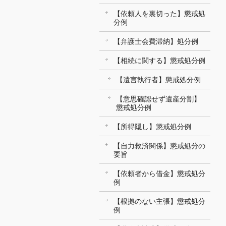
【依頼人を裏切った】懲戒処
分例
【弁護士会費滞納】処分例
【相続に関する】懲戒処分例
【遺言執行者】懲戒処分例
【意思確認せず遺産分割】
懲戒処分例
【所得隠し】懲戒処分例
【自力救済関係】懲戒処分の
要旨
【依頼者から借金】懲戒処分
例
【根拠のない主張】懲戒処分
例