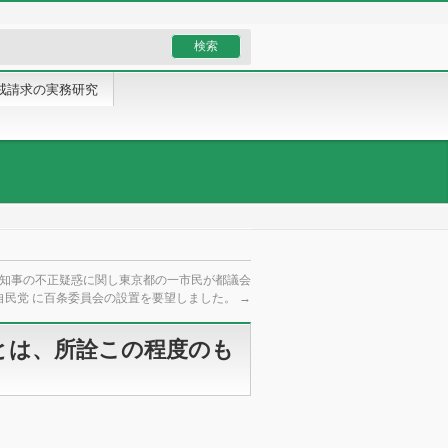
戒請求の実務研究
知事の不正疑惑に関し東京都の一市民が都議会
自民党 に百条委員会の設置を要望しました。
→
とは、所詮この程度のも