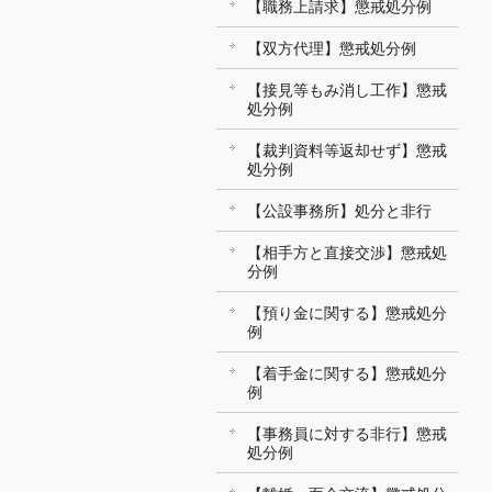
【職務上請求】懲戒処分例
【双方代理】懲戒処分例
【接見等もみ消し工作】懲戒
処分例
【裁判資料等返却せず】懲戒
処分例
【公設事務所】処分と非行
【相手方と直接交渉】懲戒処
分例
【預り金に関する】懲戒処分
例
【着手金に関する】懲戒処分
例
【事務員に対する非行】懲戒
処分例