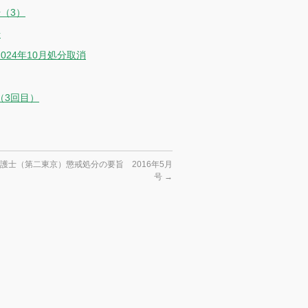
（3）
号
024年10月処分取消
（3回目）
護士（第二東京）懲戒処分の要旨 2016年5月
号
→