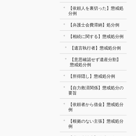
【依頼人を裏切った】懲戒処
分例
【弁護士会費滞納】処分例
【相続に関する】懲戒処分例
【遺言執行者】懲戒処分例
【意思確認せず遺産分割】
懲戒処分例
【所得隠し】懲戒処分例
【自力救済関係】懲戒処分の
要旨
【依頼者から借金】懲戒処分
例
【根拠のない主張】懲戒処分
例