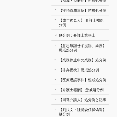
【痴漢・盗撮他】懲戒処分例
【守秘義務違反】懲戒処分例
【成年後見人】 弁護士戒処
分例
処分例：弁護士業務上
【意思確認せず提訴、業務】
懲戒処分例
【業務停止中の業務】処分例
【非弁提携】懲戒処分例
【医療過誤事件】懲戒処分例
【弁護士報酬】 懲戒処分例
【国選弁護人】処分例と記事
【判決文・証拠委任状偽造】
処分例