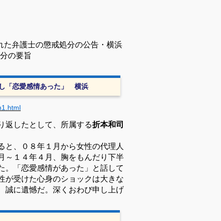
れた弁護士の懲戒処分の公告・横浜
分の要旨
し「恋愛感情あった」 横浜
n1.html
り返したとして、所属する
折本和司
ると、０８年１月から女性の代理人
月～１４年４月、胸をもんだり下半
た。「恋愛感情があった」と話して
性が受けた心身のショックは大きな
、誠に遺憾だ。深くおわび申し上げ