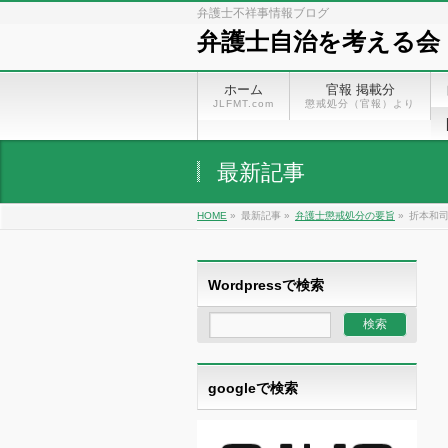
弁護士不祥事情報ブログ
弁護士自治を考える会
ホーム
官報 掲載分
JLFMT.com
懲戒処分（官報）より
最新記事
HOME
»
最新記事 »
弁護士懲戒処分の要旨
»
折本和司
Wordpressで検索
googleで検索