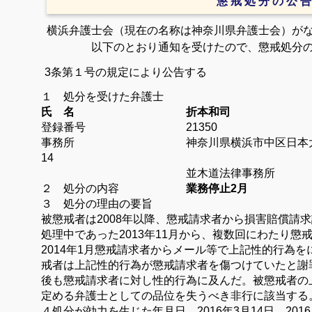
懲 戒 処 分 の 公 告
横浜弁護士会（現在の名称は神奈川県弁護士会）が
以下のとおり通知を受けたので、
懲戒処分
3条第１号の規定により公告する
１ 処分を受けた弁護士
氏 名 折本和司
登録番号 21350
事務所 神奈川県横浜市中区日本
14
並木道法律事務所
２ 処分の内容
業務停止2月
３ 処分の理由の要旨
被懲戒者は2008年以降、懲戒請求者から損害賠償請
処理中であった2013年11月から、複数回にわたり
2014年1月懲戒請求者からメール等で上記性的行為
戒者は上記性的行為が懲戒請求者を傷つけていたと謝
後も懲戒請求者に対し性的行為に及んだ。
被懲戒者の
定める弁護士としての品位を失うべき非行に該当する
４処分が効力を生じた年月日
2016
年3
月14
日
2016