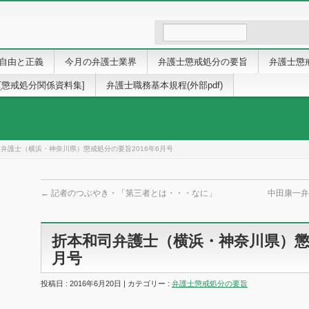
自由と正義
今月の弁護士業界
弁護士懲戒処分の要旨
弁護士懲
[懲戒処分関係資料集]
弁護士職務基本規程(外部pdf)
弁護士（横浜・神奈川県）懲戒処分の要旨2016年6月号
←
記者のつぶやき・「第三者とは・・・なに」
中田康一弁
折本和司弁護士（横浜・神奈川県）懲戒
月号
投稿日 : 2016年6月20日 | カテゴリー :
弁護士懲戒処分の要旨