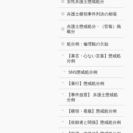
女性弁護士懲戒処分
弁護士横領事件判決の相場
弁護士懲戒処分・（官報）掲
載分
処分例：倫理観の欠如
【暴言・心ない言葉】懲戒処
分例
SNS懲戒処分例
【暴行】懲戒処分例
【事件放置】 弁護士懲戒処
分例
【横領・着服】懲戒処分例
【依頼者と関係】懲戒処分例