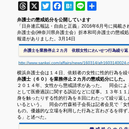
Threads
X
Twitter
Facebook
Hatena
Line
共
有
弁護士の懲戒処分を公開しています
「日弁連広報誌・自由と正義」
2016
年6
月号に掲載さ
弁護士会(神奈川県弁護士会）折本和司
弁護士の懲戒処
報道がありました。3月14日
弁護士を業務停止２カ月 依頼女性にわいせつ行為繰り返
http://www.sankei.com/affairs/news/160314/afr1603140024-
横
浜弁護士会は１４日、依頼者の女性に性的行為を繰
弁護士（６０）を業務停止２カ月の懲戒処分にした。
２０１４年、女性から懲戒請求があった。 同会によ
として医療過誤に関する訴訟などに従事。１３年１１
身を触ったりする性的行為を８回にわたって繰り返し
いるという。
同会の竹森裕子会長は記者会見で「女
もの。優越的な立場を利用した行為と言わざるを得ず
る」と述べた。