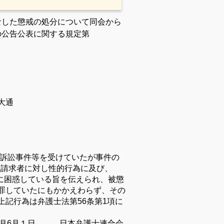
なした懲戒の処分について同会から
の公告公表に関する規定第
大通
求訴訟事件等を受けていたが事件の
懲戒請求者に対し性的行為に及び、
をに困惑している旨を伝えられ、被懲
罪していたにもかかえわらず、その
上記行為は弁護士法第
56
条第
1
項に
。
月6
月１日 日本弁護士連合会